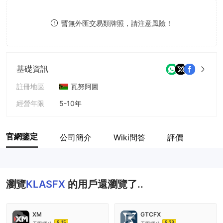
9
7
暫無外匯交易類牌照，請注意風險！
8
9
基礎資訊
註冊地區
瓦努阿圖
經營年限
5-10年
公司全稱
KlasFx LTD
官網鑒定
公司簡介
Wiki問答
評價
瀏覽
KLASFX
的用戶還瀏覽了..
XM
GTCFX
9.15
9.23