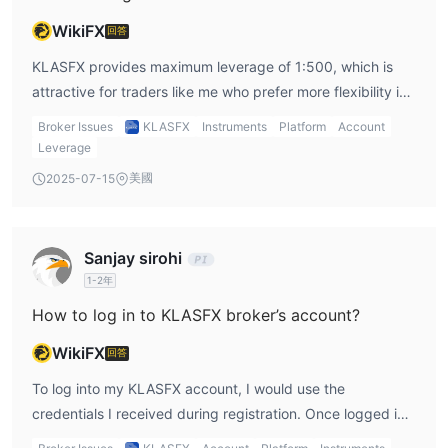
WikiFX
回答
KLASFX provides maximum leverage of 1:500, which is
attractive for traders like me who prefer more flexibility in
trading. I can take larger positions without needing a big
Broker Issues
KLASFX
Instruments
Platform
Account
deposit. However, this leverage also increases risk, so I
Leverage
would be cautious in using it.
美國
2025-07-15
Sanjay sirohi
1-2年
How to log in to KLASFX broker’s account?
WikiFX
回答
To log into my KLASFX account, I would use the
credentials I received during registration. Once logged in,
I can access the F-Trader platform and begin trading the