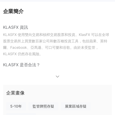
企業簡介
KLASFX 資訊
KLASFX 使用雙向交易和槓桿交易股票和投資。KlasFX 可以在全球
股票交易所上買賣數百家公司和數百種投資工具，包括蘋果、英特
爾、Facebook、亞馬遜、可口可樂和谷歌。由於未受監管，
KLASFX 仍然存在風險。
KLASFX 是否合法？
未受監管
KLASFX
，相比受監管的經紀商，風險較高。
KLASFX 提供哪些產品？
KLASFX 提供分為4個方向的產品，包括世界交易所、全球公司、石
企業畫像
油公司和科技公司，涉及股票和石油資產。
世界交易所：投資於全球最大的股票交易所，如德國DAX指數和納斯
5-10年
監管牌照存疑
展業區域存疑
達克。