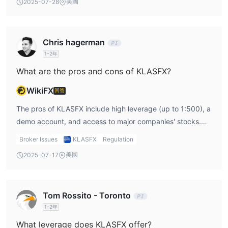
美國
2025-07-28
of KLASFX is something I’d be very wary of, and it would
be a key point in my KLASFX review.
Chris hagerman
1-2年
What are the pros and cons of KLASFX?
WikiFX
回答
The pros of KLASFX include high leverage (up to 1:500), a
demo account, and access to major companies' stocks.
However, the cons are significant: unregulated status,
Broker Issues
KLASFX
Regulation
limited market instruments (only stocks and oil), and
美國
2025-07-17
potential risks associated with high leverage. These
factors would be central in my KLASFX review.
Tom Rossito - Toronto
1-2年
What leverage does KLASFX offer?