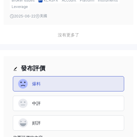
Broker Issues
KLASFX
Account
Platform
Instruments
instruments available, such as forex and stocks.
Leverage
美國
2025-06-22
沒有更多了
發布評價
爆料
中評
好評