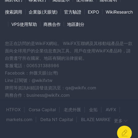
搜索調用
|
企業版(天眼號)
|
官方驗證
|
EXPO
|
WikiResearch
|
VPS使用幫助
|
商務合作
|
地區劃分
您正在訪問的是WikiFX網站。 WikiFX互聯網及其移動端產品是一款
面向全球用戶的企業信息查詢工具。用戶在使用WikiFX產品時，請
自覺遵守所在國家、地區有關的法律規範。
客服電話：006531388986
Facebook：外匯天眼(台灣)
Line 訂閱號：@wikifxtw
牌照等資訊糾錯請發送資訊至：qa@wikifx.com
商務合作：business@wikifx.com
HTFOX
Corsa Capital
老虎外匯
金拓
AVFX
markets.com
Delta N1 Capital
BLAZE MARKETS
更多
FOG
Leeds Capital
ActiveX Markets