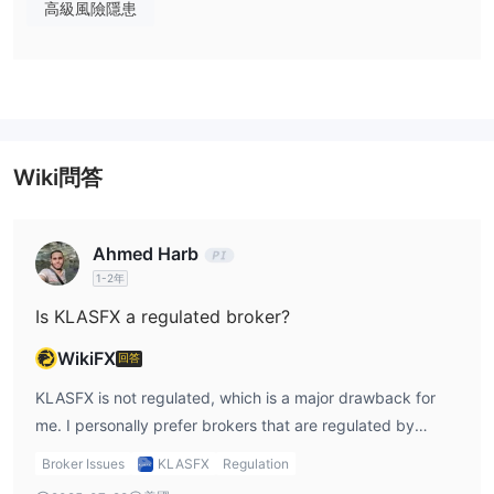
全球公司：投資於飲料巨頭可口可樂、製藥巨頭輝瑞等公司的股票。
高級風險隱患
石油公司：投資於一桶石油的價格或投資於石油公司的股票。
科技公司：從KlasFX對蘋果、微軟和特斯拉等公司的股票定價中獲
利。
帳戶類型
模擬和無掉期帳戶
KLASFX 提供
。新手可以通過模擬帳戶練習，
Wiki問答
擁有10萬虛擬資金。
槓桿
Ahmed Harb
1:500
最大槓桿為
，意味著利潤和損失放大500倍。
1-2年
Is KLASFX a regulated broker?
客戶支援選項
24/5
Facebook、
KLASFX 提供
個性化支援；交易者可以透過
WikiFX
回答
Twitter、YouTube和Instagram
聯繫該公司。然而，有限的聯
KLASFX is not regulated, which is a major drawback for
繫方式將降低諮詢效率。
me. I personally prefer brokers that are regulated by
recognized authorities because it gives me peace of mind
Broker Issues
KLASFX
Regulation
knowing my funds are protected. The unregulated status