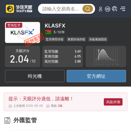
0
1
KLASFX
暫無監管
0
2
5-10年
監管牌照存疑
展業區域存疑
高級風險隱患
1
3
天眼評分
監管指數
3.69
2
.
0
4
業務指數
6.95
/10
風控指數
2.88
3
1
5
時光機
官方網址
4
2
6
5
3
7
提示：天眼評分過低，請遠離！
6
4
8
风险评测
上次檢測 2026-08-08
風險
2
条
7
5
9
外匯監管
8
6