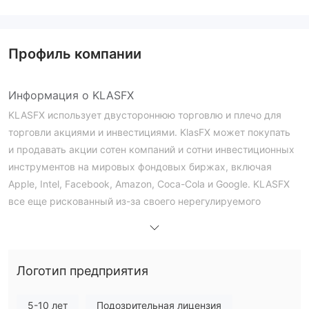
Профиль компании
Информация о KLASFX
KLASFX использует двустороннюю торговлю и плечо для
торговли акциями и инвестициями. KlasFX может покупать
и продавать акции сотен компаний и сотни инвестиционных
инструментов на мировых фондовых биржах, включая
Apple, Intel, Facebook, Amazon, Coca-Cola и Google. KLASFX
все еще рискованный из-за своего нерегулируемого
статуса.
KLASFX Легитимность
не регулируется
KLASFX
, что делает его менее
Логотип предприятия
безопасным, чем регулируемые брокеры.
5-10 лет
Подозрительная лицензия