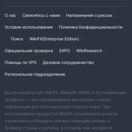
О нас
|
Свяжитесь с нами
|
Напоминания о рисках
|
Условия использования
|
Политика Конфиденциальности
|
Поиск
|
WikiFX(Enterprise Edition)
|
Официальная проверка
|
EXPO
|
WikiResearch
|
Помощь по VPS
|
Деловое сотрудничество
|
Региональное подразделение
Вы посещаете сайт WikiFX. Вебсайт WikiFX и его мобильные
продукты — это корпоративный инструмент поиска
информации для пользователей со всего мира. При
использовании продуктов WikiFX пользователи должны
сознательно соблюдать соответствующие законы и
правила страны и региона, в котором они находятся.