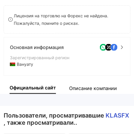
9
7
Лицензия на торговлю на Форекс не найдена.
8
Пожалуйста, помните о рисках.
9
Основная информация
Зарегистрированный регион
Вануату
Период эксплуатации
5-10 лет
Официальный сайт
Описание компании
В
Компания
KlasFx LTD
Пользователи, просматривавшие
KLASFX
, также просматривали..