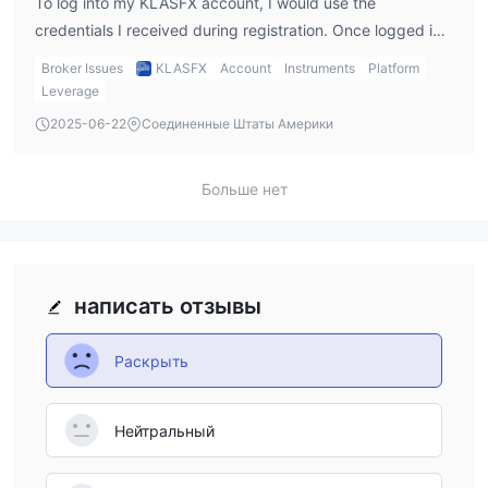
To log into my KLASFX account, I would use the
credentials I received during registration. Once logged in,
I can access the F-Trader platform and begin trading the
Broker Issues
KLASFX
Account
Instruments
Platform
instruments available, such as forex and stocks.
Leverage
2025-06-22
Соединенные Штаты Америки
Больше нет
написать отзывы
Раскрыть
Нейтральный