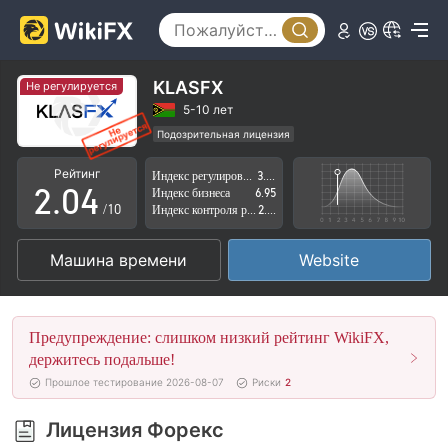
0
1
KLASFX
Не регулируется
0
2
5-10 лет
Подозрительная лицензия
1
3
Регион деятельности подозрителен
Рейтинг
Индекс регулирования
3.69
Высокие потенциальные риски
2
.
0
4
Индекс бизнеса
6.95
/10
Индекс контроля рисков
2.88
3
1
5
Машина времени
Website
4
2
6
5
3
7
Предупреждение: слишком низкий рейтинг WikiFX,
6
4
8
держитесь подальше!
Прошлое тестирование 2026-08-07
Риски
2
7
5
9
Лицензия Форекс
8
6