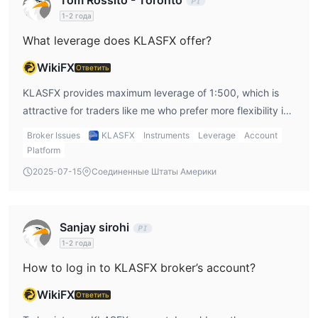
Tom Rossito - Toronto
1-2 года
What leverage does KLASFX offer?
WikiFX
Ответить
KLASFX provides maximum leverage of 1:500, which is
attractive for traders like me who prefer more flexibility in
trading. I can take larger positions without needing a big
Broker Issues
KLASFX
Instruments
Leverage
Account
deposit. However, this leverage also increases risk, so I
Platform
would be cautious in using it.
2025-07-15
Соединенные Штаты Америки
Sanjay sirohi
1-2 года
How to log in to KLASFX broker’s account?
WikiFX
Ответить