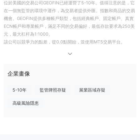
位於美國的交易公司GEOFIN已經運營了5-10年。值得注意的是，它
在一個無監管的環境中運作，為交易者提供外匯、指數和商品的交易
機會。GEOFIN提供多種帳戶類型，包括經典帳戶、固定帳戶、真實
ECN帳戶和專業帳戶，滿足不同的交易偏好，最低存款要求為250美
元，最大杠杆為1:1000。
該公司以競爭力的點差，從0.0點開始，並使用MT5交易平台。
GEOFIN通過模擬帳戶和24/5的客戶支援，提供電話、電子郵件和即
時聊天的服務。
此外，它还提供方便的存款和提款选项，包括信用卡、电子钱包、银
行转账和本地转账。为了教育目的，GEOFIN提供电子书、视频教
企業畫像
程、网络研讨会和市场分析报告等资源。
5-10年
監管牌照存疑
展業區域存疑
监管状况
GEOFIN作为一个未受监管的交易平台，意味着它独立运营，不受任
高級風險隱患
何金融监管机构的监督。缺乏监管监督引入了额外的风险层，交易者
和投资者需要意识到这一点。在没有监管的环境中，客户可能发现自
己在解决争议或处理意外问题时选择有限。因此，考虑与GEOFIN合
作的个人应谨慎对待，并在与未受监管经纪人打交道时进行全面评估