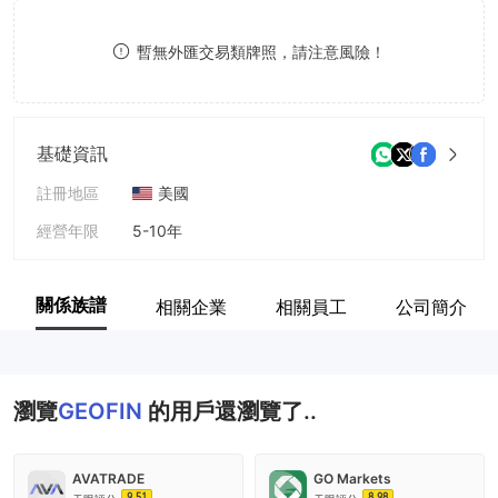
9
7
8
暫無外匯交易類牌照，請注意風險！
8
9
9
基礎資訊
註冊地區
美國
經營年限
5-10年
公司全稱
Geofin Comtrade Ltd
關係族譜
相關企業
相關員工
公司簡介
瀏覽
GEOFIN
的用戶還瀏覽了..
AVATRADE
GO Markets
9.51
8.98