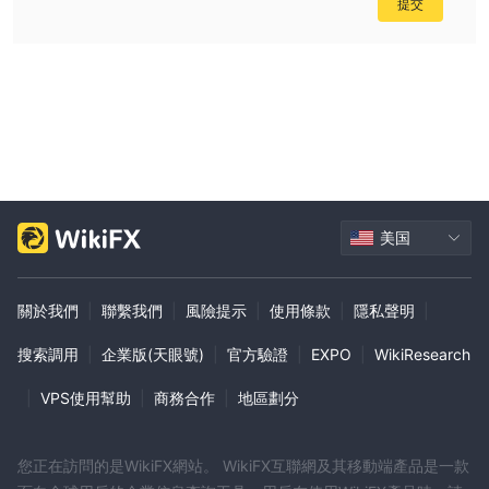
性提供者關係，交易者可能在訂單執行方面面臨挑戰，尤其是在市場
提交
條件波動時。
有限的客户支持范围：尽管GEOFIN提供24/5的电话、电子邮件和在
线聊天客户支持，但该信息没有提及他们支持团队的多语言能力。这
可能对那些使用非英语交流的交易者构成重大障碍。
市场工具
外汇、指数和商品
GEOFIN提供多样化的市场工具，包括
，为交易
者提供广泛的投资机会。
美国
在外汇市场中，交易者可以参与充满活力的外汇市场，利用货币对的
波动进行交易。
指數提供了對整體市場趨勢的曝光，讓交易者可以對一組股票的表現
關於我們
|
聯繫我們
|
風險提示
|
使用條款
|
隱私聲明
|
進行投機。
搜索調用
|
企業版(天眼號)
|
官方驗證
|
EXPO
|
WikiResearch
商品，包括贵金属和能源资源，为投资组合分散化提供机会。每种工
具都具有其独特的特点，为GEOFIN用户提供了一个全面的平台，以
|
VPS使用幫助
|
商務合作
|
地區劃分
满足各种交易策略和偏好。
帐户类型
您正在訪問的是WikiFX網站。 WikiFX互聯網及其移動端產品是一款
GEOFIN提供四种账户类型，最低存款和最大杠杆比例各不相同。经