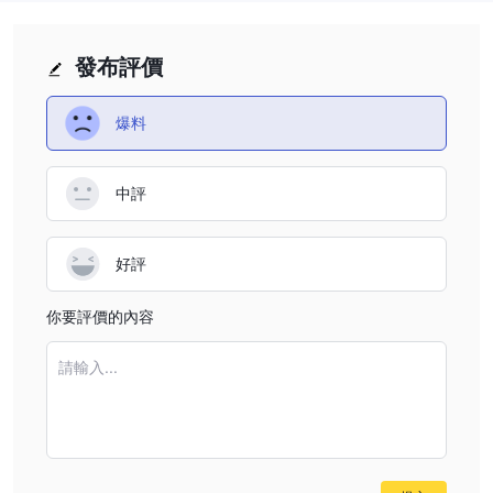
其风险承受能力。
优点和缺点
發布評價
優點：
有经验的经纪人：在经营了5-10年之后，GEOFIN在市场上具有一定
爆料
的知名度。
多元化工具：可以访问外汇、指数和商品，实现投资组合的多样化和
中評
潜在的交易机会。
競爭性點差：從0.0點差開始的點差對於注重成本的交易者可能具有
吸引力。
好評
熱門平台：MT5為許多交易者提供了全面的技術分析工具和熟悉的
界面。
你要評價的內容
缺點：
非监管：在非监管环境中运营引发了对透明度、安全性和潜在投资者
請輸入...
保护不足的担忧。
高最大杠杆：1:1000的杠杆选项虽然吸引有经验的交易者，但也存
在着重大风险，并不适合所有人。
潛在流動性擔憂：GEOFIN在市場上缺乏足夠的存在感或可靠的流動