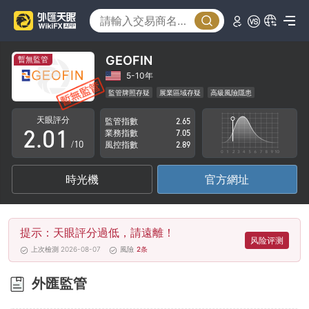
GEOFIN
暫無監管
0
5-10年
監管牌照存疑
展業區域存疑
高級風險隱患
1
0
天眼評分
監管指數
2.65
2
.
0
1
業務指數
7.05
/10
風控指數
2.89
3
1
2
時光機
官方網址
4
2
3
5
3
4
提示：天眼評分過低，請遠離！
6
4
5
风险评测
上次檢測 2026-08-07
風險
2
条
7
5
6
外匯監管
8
6
7