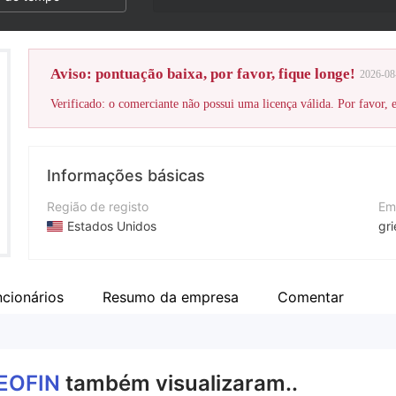
Aviso: pontuação baixa, por favor, fique longe!
2026-08
Verificado: o comerciante não possui uma licença válida. Por favor, es
Informações básicas
Região de registo
Em
Estados Unidos
gr
Anos de operação
Nú
5-10 anos
18
ncionários
Resumo da empresa
Comentar
Empresa
Si
Geofin Comtrade Ltd
htt
EOFIN
também visualizaram..