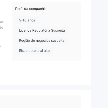
Perfil da companhia
5-10 anos
 em
de
Licença Regulatória Suspeita
Região de negócios suspeita
e
Risco potencial alto
sem
os.