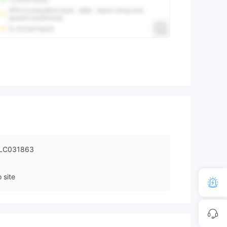
LC031863
 site