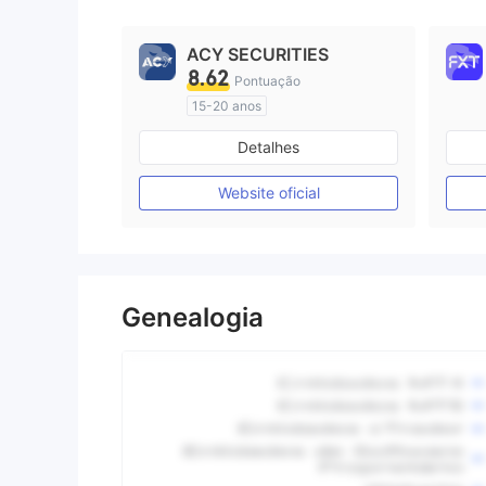
9
ACY SECURITIES
8.62
Pontuação
15-20 anos
Austrália Regulamento
Detalhes
Market Marketing (MM)
Etiqueta principal MT4
Website oficial
Genealogia