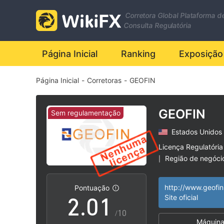
Corretora Global Plataforma d
Consulta Regulatória
Página Inicial
Ranking
Exposição
Página Inicial
-
Corretoras
-
GEOFIN
GEOFIN
Sem regulamentação
Estados Unidos
0
Licença Regulatória
Região de negóci
|
1
0
Risco potencial al
|
http://www.geofin.
Pontuação
2
.
0
1
Site oficial
/10
Máquina