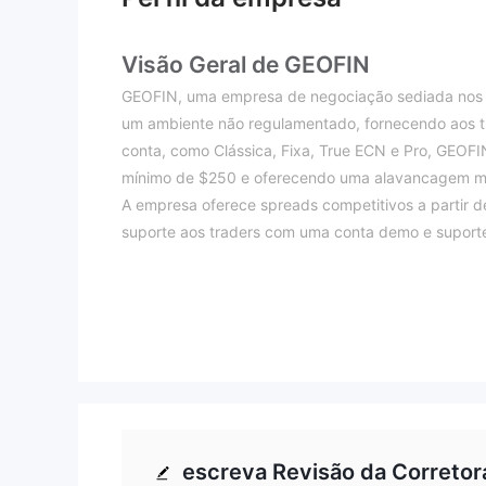
Visão Geral de GEOFIN
GEOFIN, uma empresa de negociação sediada nos 
um ambiente não regulamentado, fornecendo aos tr
conta, como Clássica, Fixa, True ECN e Pro, GEOFI
mínimo de $250 e oferecendo uma alavancagem m
A empresa oferece spreads competitivos a partir d
suporte aos traders com uma conta demo e suporte a
Além disso, facilita opções convenientes de depósit
Bancárias e Transferências Locais. Para fins educa
webinars e relatórios de análise de mercado.
Status Regulatório
GEOFIN funciona como uma plataforma de negociaç
independente, sem estar sujeita à supervisão de qu
regulatória introduz uma camada adicional de risc
escreva Revisão da Corretor
regulamentação, os clientes podem se encontrar c