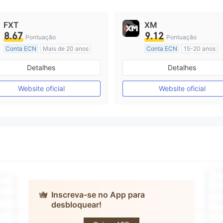
FXT
XM
8.67
9.12
Pontuação
Pontuação
Conta ECN
Mais de 20 anos
Conta ECN
15-20 anos
Austrália Regulamento
Austrália Regulamento
Detalhes
Detalhes
Market Marketing (MM)
Market Marketing (MM)
Etiqueta principal MT4
Etiqueta principal MT4
Website oficial
Website oficial
Inscreva-se no App para
desbloquear!
GEOFIN