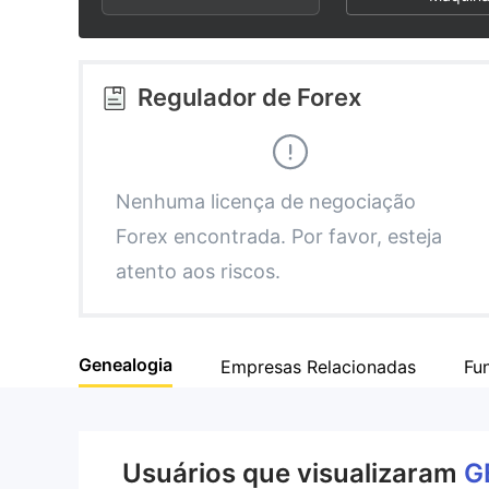
3
1
2
4
2
3
Regulador de Forex
5
3
4
6
4
5
Nenhuma licença de negociação
Forex encontrada. Por favor, esteja
7
5
6
atento aos riscos.
8
6
7
Genealogia
Empresas Relacionadas
Fu
9
7
8
8
9
Usuários que visualizaram
G