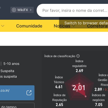
e
WikiFX
Switch to browser defa
Comunidade
Notícias
Corretora
Índice de classificação
Índice
|
5-10 anos
regulatório
2.69
 Suspeita
Índice 
os suspeita
Índice
Gestão
to
Técnico
Risc
2.01
4.61
2.89
/
0.
co.in/
Índice de
Índices de
Reputação
negócios
2.65
7.05
 do tempo