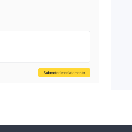
o.
rs.
Submeter imediatamente
a e
co
is