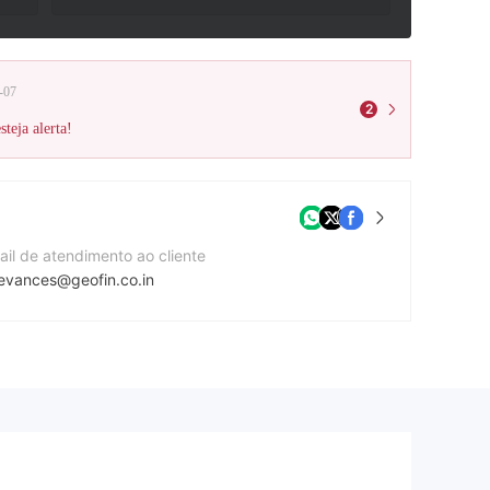
-07
2
teja alerta!
ail de atendimento ao cliente
ievances@geofin.co.in
mero de telefone de contato
004198765
te da companhia
p://www.geofin.co.in/