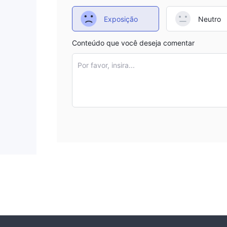
Portanto, indivíduos que estejam considerando se
avaliação completa de sua tolerância ao risco ao l
Exposição
Neutro
Prós e Contras
Conteúdo que você deseja comentar
Prós:
Por favor, insira...
Corretor experiente: Com 5-10 anos de operação, 
Instrumentos diversos: Acesso ao mercado de câmbi
oportunidades potenciais de negociação.
Spreads competitivos: Spreads a partir de 0.0 pips
Plataforma popular: MT5 oferece ferramentas abrang
Contras:
Não regulamentado: Operar em um ambiente não r
possíveis falta de proteção ao investidor.
Alavancagem máxima alta: A opção de alavancagem 
significativo e não é adequada para todos.
Preocupações potenciais de liquidez: GEOFIN não 
com provedores de liquidez, e os traders podem e
condições de mercado voláteis.