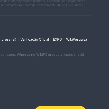
ora nos esforcemos para manter sua precisão, não garantimos a
ivo,
desatualizadas. Recomenda-se fortemente que os investidores
ar
|
|
|
|
presarial)
Verificação Oficial
EXPO
WikiPesquisa
global users. When using WikiFX products, users should
nte
eça
0 e