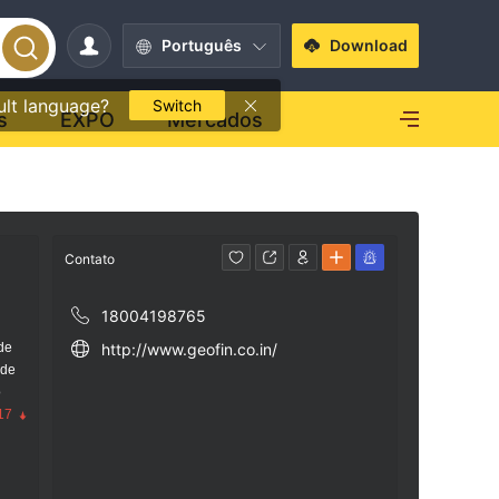
Português
Download
ult language?
Switch
s
EXPO
Mercados
Contato
18004198765
de
http://www.geofin.co.in/
 de
o
17