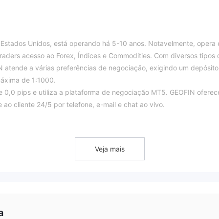
Estados Unidos, está operando há 5-10 anos. Notavelmente, opera
aders acesso ao Forex, Índices e Commodities. Com diversos tipos 
N atende a várias preferências de negociação, exigindo um depósito
áxima de 1:1000.
e 0,0 pips e utiliza a plataforma de negociação MT5. GEOFIN oferec
o cliente 24/5 por telefone, e-mail e chat ao vivo.
o e saque, incluindo Cartões de Crédito, E-Wallets, Transferências
cionais, GEOFIN fornece recursos como eBooks, tutoriais em vídeo,
Veja mais
ão não regulamentada, o que indica que opera de forma
alquer autoridade reguladora financeira. A falta de supervisão
o que os traders e investidores precisam reconhecer. Em ambientes 
a
om opções limitadas para lidar com disputas ou problemas inesperad