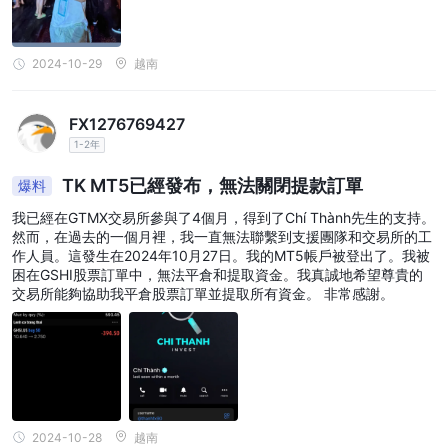
作。
GTMX的存款和提款方式是什麼？
目前，GTMX只使用加密錢包進行存款和提款。
2024-10-29
越南
GTMX使用哪個平台？
GTMX使用MetaTrader 5平台，可在桌面、個人電腦和移動設備上
FX1276769427
使用。
1-2年
風險警告
TK MT5已經發布，無法關閉提款訂單
爆料
在線交易存在固有風險，包括可能損失您的全部投資。
我已經在GTMX交易所參與了4個月，得到了Chí Thành先生的支持。
然而，在過去的一個月裡，我一直無法聯繫到支援團隊和交易所的工
作人員。這發生在2024年10月27日。我的MT5帳戶被登出了。我被
困在GSHI股票訂單中，無法平倉和提取資金。我真誠地希望尊貴的
交易所能夠協助我平倉股票訂單並提取所有資金。 非常感謝。
2024-10-28
越南