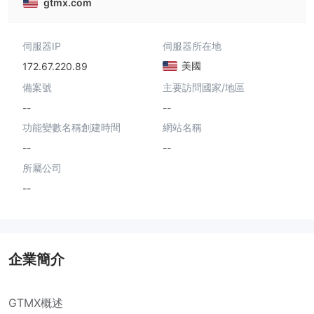
gtmx.com
伺服器IP
伺服器所在地
美國
172.67.220.89
備案號
主要訪問國家/地區
--
--
功能變數名稱創建時間
網站名稱
--
--
所屬公司
--
企業簡介
GTMX概述