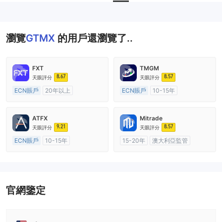
瀏覽
GTMX
的用戶還瀏覽了..
FXT
TMGM
8.67
8.57
天眼評分
天眼評分
ECN賬戶
20年以上
ECN賬戶
10-15年
澳大利亞監管
全牌照 (MM)
澳大利亞監管
全牌照 (MM)
主標MT4
主標MT4
ATFX
Mitrade
9.21
8.57
天眼評分
天眼評分
ECN賬戶
10-15年
15-20年
澳大利亞監管
澳大利亞監管
全牌照 (MM)
全牌照 (MM)
自研
主標MT4
官網鑒定