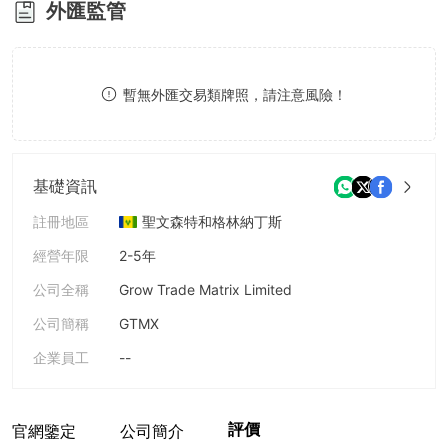
外匯監管
8
9
暫無外匯交易類牌照，請注意風險！
基礎資訊
註冊地區
聖文森特和格林納丁斯
經營年限
2-5年
公司全稱
Grow Trade Matrix Limited
公司簡稱
GTMX
企業員工
--
評價
官網鑒定
公司簡介