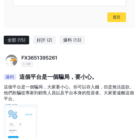
桿是外匯市場中的一個強大工具，允許交易者用相對較少的資本控制
大量倉位。GTMx通過為所有帳戶類型提供高達1:500的外匯槓桿而
提交
脫穎而出。
存款和提款
存款
全部
(15)
好評
(2)
爆料
(13)
GTMX 通過可信的支付提供商，通過專用客戶門戶確保安全的存
款。客戶必須從與其交易帳戶同名的帳戶存入資金。要進行存款，請
FX3651395261
訪問客戶門戶，選擇交易帳戶，並選擇存款方式。按照指示完成所有
1-2年
必填字段，以實現無縫交易。
這個平台是一個騙局，要小心。
爆料
提款
GTMX 使用先進技術確保簡單、安全的提款流程，以實現透明和高
這個平台是一個騙局，大家要小心。你可以存入錢，但是無法提款。
他們欺騙從專家到銷售人員以及平台本身的投資者。大家要遠離這個
效。提款將及時處理，信用卡和Visa借記卡可提供當日選項，以增強
平台。
用戶便利性。與存款一樣，提款需要從與交易帳戶同名的帳戶中提取
資金。訪問您的客戶門戶，選擇交易帳戶，然後選擇提款選項。
交易平台
MetaTrader 5的多功能交易平台，可用於桌
GTMX 提供基於
面、PC和移動設備。
MetaTrader 5以其先進的交易功能而聞