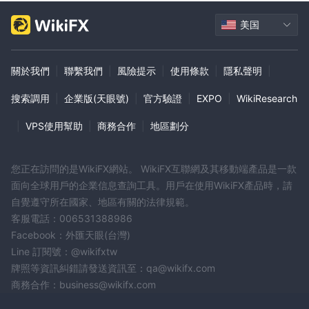
美国
關於我們
|
聯繫我們
|
風險提示
|
使用條款
|
隱私聲明
|
搜索調用
|
企業版(天眼號)
|
官方驗證
|
EXPO
|
WikiResearch
|
VPS使用幫助
|
商務合作
|
地區劃分
您正在訪問的是WikiFX網站。 WikiFX互聯網及其移動端產品是一款
面向全球用戶的企業信息查詢工具。用戶在使用WikiFX產品時，請
自覺遵守所在國家、地區有關的法律規範。
客服電話：006531388986
Facebook：外匯天眼(台灣)
Line 訂閱號：@wikifxtw
牌照等資訊糾錯請發送資訊至：qa@wikifx.com
商務合作：business@wikifx.com