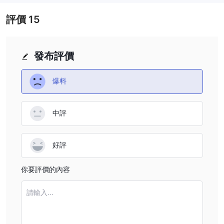
標準：
這似乎是最基本的帳戶類型，專為最低存款100美元的新交易
者設計。它提供1.5點的點差和無佣金費用。
評價
15
伊斯蘭：
這種帳戶類型適合遵守伊斯蘭教法的伊斯蘭居民，禁止過夜
費用。它具有與標準帳戶相同的功能，但不收取掉期費用。
ECN（電子通訊網絡）：
這種帳戶專為偏好更緊密點差和較低佣金
發布評價
的經驗豐富的交易者設計。最低存款為2,000美元，提供0.6點的點
差，每筆交易收取10美元的佣金。
爆料
專業：
這種帳戶類型專為專業交易者設計，最低存款為5,000美元。
它提供最緊密的0.1點點差和每筆交易6美元的佣金費用。
中評
如何開設帳戶
註冊：
提供您的基本信息，可能包括電子郵件地址、電話號碼和創建
密碼。
好評
驗證：
平台可能需要進行了解您的客戶（KYC）驗證，以確保安全的
交易環境。這通常涉及提交政府發行的身份證明文件和可能的地址證
你要評價的內容
明。
請輸入...
槓桿
GTMX 為交易者提供了重要的優勢，特別是在利用其倉位方面。槓