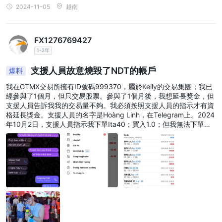
2024-11-05
越南
名，包括圖表工具、技術分析功能和通過專家顧問（EA）進行自動
交易的選項。該平台支持多種金融工具，為交易者提供了在不同設備
上的靈活性和便利性。
FX1276769427
1-2年
客戶支援
支援人員故意燒毀了NDT的帳戶
爆料
GTMX的客戶支援主要透過電子郵件support@gtmx.com和電話
+6622547228進行。雖然未詳細說明服務反應和支援渠道的具體細
我在GTMX交易所擁有ID號碼999370，屬於Keily的交易集團；我已
經參與了1個月，但只交易股票。參與了1個月後，我想延長獎金，但
節，但客戶可以通過這些溝通渠道獲得協助。
支援人員告訴我我的交易量不夠。我必須按照支援人員的指示才有資
格延長獎金。支援人員的名字是Hoàng Linh，在Telegram上。2024
結論
年10月2日，支援人員指示我下單Ita40；買入1.0；但我無法下單；
GTMX提供多樣化的工具和熱門的MetaTrader 5平台，可能吸引新
然後他們告訴我下單COTTON買入1.0。我問了關於股票的事情。他
們說"是的"；並告訴我買入1股以滿足獎金延長的要求。我下單並損
手和有經驗的交易者。然而，缺乏監管存在風險。在使用未受監管的
失了8150美元。我試圖聯繫支援人員，但無法聯繫到他們。當我詢
經紀人之前，請仔細考慮風險，並優先考慮具有建立的投資者保護規
問團隊領導時，他們沒有回應，副團隊領導告訴我再次聯繫支援人
定的平台。
員，但他們也消失了。我試圖聯繫熱線和交易所的電子郵件，但無法
聯繫到任何人。
常見問題
GTMX是否受到監管？
否，GTMX未受監管，這意味著它在已建立的金融保障範圍之外運