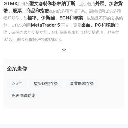
GTMX
聖文森特和格林納丁斯
外匯、加密貨
註冊於
，提供包括
幣、股票、商品和指數
在內的多種市場工具。該經紀商提供多種
標準、伊斯蘭、ECN和專業
帳戶類型，如
，以滿足不同的交易偏
MetaTrader 5
桌面、PC和移動
好。GTMX利用
平台，覆蓋
設
備，確保強大的交易功能，包括高級圖表和自動交易選項。點差從
0.1起，佣金根據帳戶類型結構化。
監管
沒有監管機構監督
GTMX似乎在
下運營，沒有任何信息表明有監管
機構監督其活動。
企業畫像
優點與缺點
市場工具
2-5年
監管牌照存疑
展業區域存疑
外匯、加密貨幣、股
GTMX提供多種金融工具進行交易，包括
票、商品、指數和社交交易
。這表明GTMX可能是一個適合投資
高級風險隱患
者在多個資產類別上實現投資組合多樣化的平台。
帳戶類型
標準、伊斯蘭、ECN和專業。
GTMX 提供四種帳戶類型：