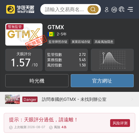
0
2
1
3
2
4
GTMX
暫無監管
3
5
2-5年
監管牌照存疑
展業區域存疑
高級風險隱患
0
4
6
天眼評分
監管指數
2.72
1
.
5
7
業務指數
5.45
/10
風控指數
1.50
2
6
8
時光機
官方網址
3
7
9
4
8
訪問泰國的GTMX - 未找到辦公室
Danger
5
9
提示：天眼評分過低，請遠離！
6
风险评测
上次檢測 2026-08-07
風險
4
条
7