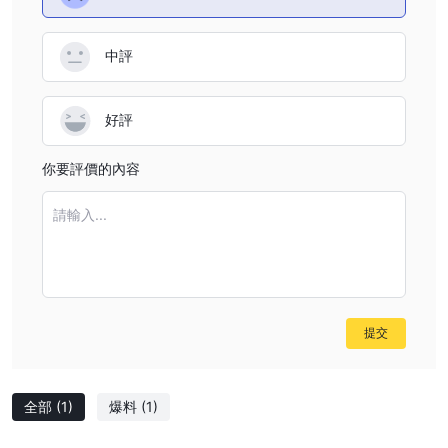
中評
好評
你要評價的內容
請輸入...
提交
全部
(1)
爆料
(1)