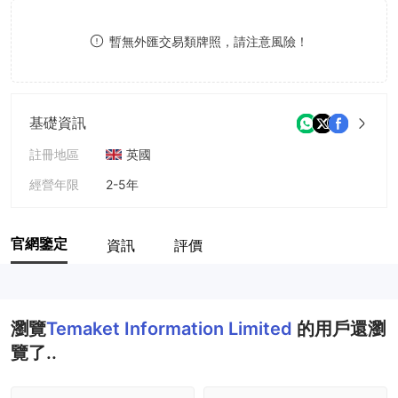
8
8
暫無外匯交易類牌照，請注意風險！
9
9
基礎資訊
註冊地區
英國
經營年限
2-5年
公司全稱
Temaket Information Limited
官網鑒定
資訊
評價
瀏覽
Temaket Information Limited
的用戶還瀏
覽了..