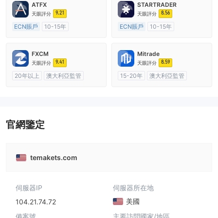
ATFX
STARTRADER
9.21
8.56
天眼評分
天眼評分
ECN賬戶
10-15年
ECN賬戶
10-15年
澳大利亞監管
全牌照 (MM)
澳大利亞監管
全牌照 (MM)
主標MT4
主標MT4
FXCM
Mitrade
9.41
8.59
天眼評分
天眼評分
20年以上
澳大利亞監管
15-20年
澳大利亞監管
全牌照 (MM)
主標MT4
全牌照 (MM)
自研
官網鑒定
temakets.com
伺服器IP
伺服器所在地
美國
104.21.74.72
備案號
主要訪問國家/地區