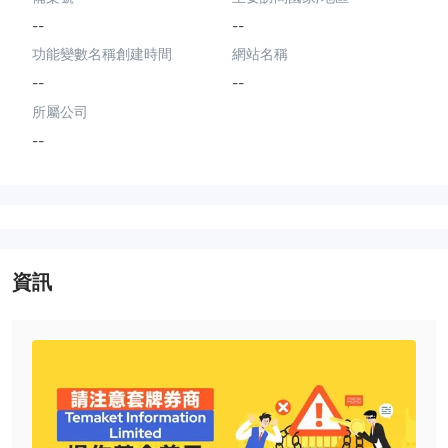
--
--
功能變數名稱創建時間
網站名稱
--
--
所屬公司
--
資訊