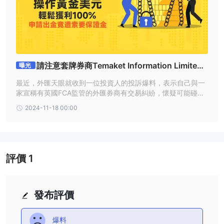
請注意套牌券商Temaket Information Limite
曝光
d！操作黃金、美元輕鬆獲利100%，申請出金竟遭索
最近，外匯天眼就收到一位投資人的投訴爆料，表示自己與一
要保證金
家宣稱有英國FCA監管的外匯券商有交易糾紛，懷疑可能碰到
了詐騙平台。據了解，大約1個多月前，受害者透過某個社群
2024-11-18 00:00
平台認識了一位網友，兩人相談甚歡。隨著彼此關係的拉近，
對方在某次聊天時提到自己有投資外匯，並且積極邀請他一起
加入。
評價
1
發布評價
爆料