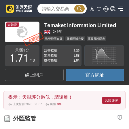
2
3
4
Temaket Information Limited
未驗證
5
2-5年
監管牌照存疑
展業區域存疑
高級風險隱患
0
6
0
天眼評分
監管指數
2.39
1
.
7
1
業務指數
5.88
/10
風控指數
2.04
2
8
2
線上開戶
官方網址
3
9
3
4
4
提示：天眼評分過低，請遠離！
5
5
风险评测
上次檢測 2026-08-07
風險
3
条
6
6
外匯監管
7
7