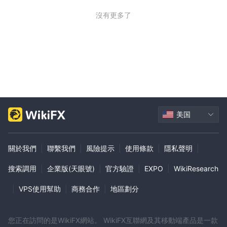
沒有更多了
美国
關於我們
|
聯繫我們
|
風險提示
|
使用條款
|
隱私聲明
|
搜索調用
|
企業版(天眼號)
|
官方驗證
|
EXPO
|
WikiResearch
|
VPS使用幫助
|
商務合作
|
地區劃分
您正在訪問的是WikiFX網站。 WikiFX互聯網及其移動端產品是一款