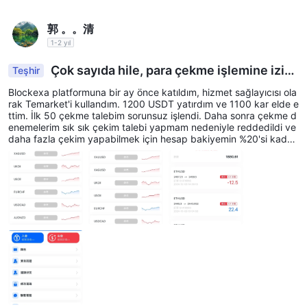
郭 。。清
1-2 yıl
Çok sayıda hile, para çekme işlemine izin
Teşhir
verilmez.
Blockexa platformuna bir ay önce katıldım, hizmet sağlayıcısı ola
rak Temarket'i kullandım. 1200 USDT yatırdım ve 1100 kar elde e
ttim. İlk 50 çekme talebim sorunsuz işlendi. Daha sonra çekme d
enemelerim sık sık çekim talebi yapmam nedeniyle reddedildi ve
daha fazla çekim yapabilmek için hesap bakiyemin %20'si kadar
bir güvenlik depozitosu ödemem istendi. Ana paramı nasıl geri al
abileceğim konusunda birisi bana tavsiye verebilir mi? Teşekkür
ederim.🙏