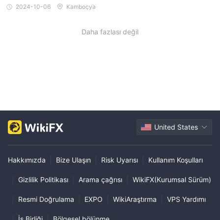
2024-10-06
Kamboçya
Daha fazlası değil
United States
Hakkımızda
|
Bize Ulaşın
|
Risk Uyarısı
|
Kullanım Koşulları
|
Gizlilik Politikası
|
Arama çağrısı
|
WikiFX(Kurumsal Sürüm)
|
Resmi Doğrulama
|
EXPO
|
WikiAraştırma
|
VPS Yardımı
|
İş Birliği
|
Bölgesel bölünme