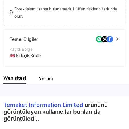
8
8
Forex işlem lisansı bulunamadı. Lütfen risklerin farkında
olun.
9
9
Temel Bilgiler
Kayıtlı Bölge
Birleşik Krallık
İşletme Dönemi
2-5 yıl
Web sitesi
Yorum
Şirket Adı
Temaket Information Limited
Temaket Information Limited
ürününü
görüntüleyen kullanıcılar bunları da
görüntüledi..