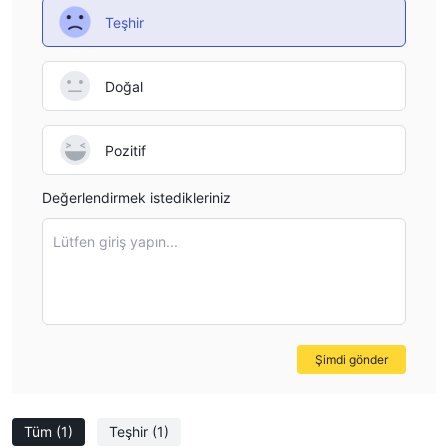
Teşhir
Doğal
Pozitif
Değerlendirmek istedikleriniz
Lütfen giriş yapın...
Şimdi gönder
Tüm
(1)
Teşhir
(1)