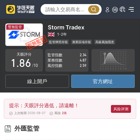
3
1
4
2
5
3
Storm Tradex
暫無監管
6
4
1-2年
監管牌照存疑
展業區域存疑
高級風險隱患
0
7
5
天眼評分
監管指數
2.34
1
.
8
6
業務指數
4.87
/10
風控指數
2.59
2
9
7
線上開戶
官方網址
3
8
4
9
提示：天眼評分過低，請遠離！
5
风险评测
上次檢測 2026-08-07
風險
2
条
6
外匯監管
7