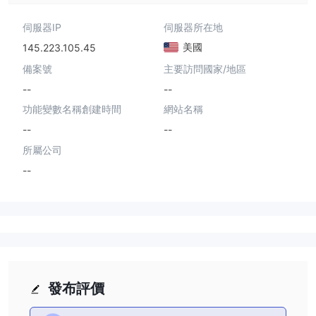
伺服器IP
伺服器所在地
美國
145.223.105.45
備案號
主要訪問國家/地區
--
--
功能變數名稱創建時間
網站名稱
--
--
所屬公司
--
發布評價