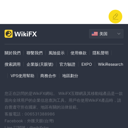
美国
關於我們
|
聯繫我們
|
風險提示
|
使用條款
|
隱私聲明
|
搜索調用
|
企業版(天眼號)
|
官方驗證
|
EXPO
|
WikiResearch
|
VPS使用幫助
|
商務合作
|
地區劃分
您正在訪問的是WikiFX網站。 WikiFX互聯網及其移動端產品是一款
面向全球用戶的企業信息查詢工具。用戶在使用WikiFX產品時，請
自覺遵守所在國家、地區有關的法律規範。
客服電話：006531388986
Facebook：外匯天眼(台灣)
Line 訂閱號：@wikifxtw