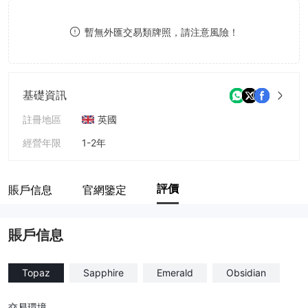
8
暫無外匯交易類牌照，請注意風險！
9
基礎資訊
註冊地區
英國
經營年限
1-2年
公司全稱
Storm Tradex
評價
賬戶信息
官網鑒定
賬戶信息
Topaz
Sapphire
Emerald
Obsidian
交易環境
--