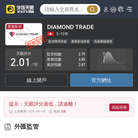
DIAMOND TRADE
暫無監管
0
5-10年
監管牌照存疑
展業區域存疑
高級風險隱患
1
0
天眼評分
監管指數
2.79
2
.
0
1
業務指數
6.85
/10
風控指數
2.87
3
1
2
線上開戶
官方網址
4
2
3
5
3
4
提示：天眼評分過低，請遠離！
6
4
5
风险评测
上次檢測 2026-08-08
風險
2
条
7
5
6
外匯監管
8
6
7