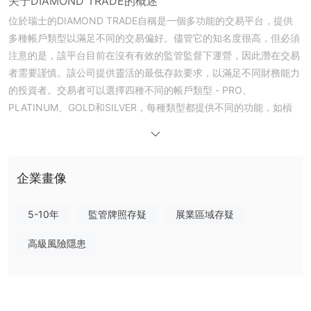
关于DIAMOND TRADE的概述
位於瑞士的DIAMOND TRADE自稱是一個多功能的交易平台，提供
多種帳戶類型以滿足不同的交易偏好。儘管它的知名度很高，但必須
注意的是，該平台目前在沒有有效的監管監督下運營，因此潛在交易
者需要謹慎。該公司提供靈活的最低存款要求，以滿足不同財務能力
的投資者。交易者可以選擇四種不同的帳戶類型 - PRO、
PLATINUM、GOLD和SILVER，每種類型都提供不同的功能，如槓
桿、最低存款和點差，提供可定制的交易體驗。
憑藉最高1:500的最大槓桿，DIAMOND TRADE使交易者能夠參與包
括外匯、商品、股票和指數在內的各種市場。該平台的客戶支持通過
多渠道的協助，包括電子郵件、即時聊天和電話支持，體現了對客戶
企業畫像
滿意度的承諾。DIAMOND TRADE認識到教育在交易中的重要性，
並提供一系列的教育工具，包括教程、網絡研討會、文章、實時培訓
5-10年
監管牌照存疑
展業區域存疑
課程、電子書和寫作指南。儘管該平台的多樣化帳戶類型、最大槓桿
高級風險隱患
和客戶支持是值得注意的優勢，但潛在用戶應該對比這些優勢與缺乏
監管監督以及該平台的限制，如加密貨幣選擇有限和最低存款要求。
在交易者探索該平台的產品時，建議進行全面的研究，並隨時了解市
場狀況，以獲得明智的交易體驗。