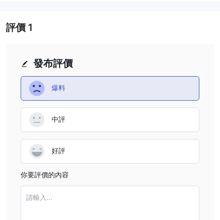
DIAMOND TRADE是合法的還是詐騙？
缺乏有效的監管監督下
值得強調的是，DIAMOND TRADE目前在
評價
1
運作。
監管在確保金融服務的完整性和安全性方面起著關鍵作用，
為客戶提供對經紀人遵守行業標準的保證。缺乏監管引發了對
發布評價
DIAMOND TRADE運營中缺乏監督和問責制度的擔憂。
監管是交易者在選擇經紀人時經常考慮的關鍵因素，因為它代表著對
透明度、公平實踐和客戶保護的承諾。如果沒有監管監督，可能會增
爆料
加有關資金保護、爭議解決和經紀人整體可信度的不確定性。建議潛
在客戶在進行任何在DIAMOND TRADE平台上的交易之前，仔細評
中評
估與非監管經紀人交易的影響並衡量相關風險。
優點和缺點
好評
DIAMOND TRADE提供了一系列的优势，包括多样化的账户类型、
高杠杆比例、响应迅速的客户支持以及全面的交易工具。交易者可以
你要評價的內容
根据自己的偏好选择各种账户选项。平台的高杠杆比例为更高级的交
易策略提供了灵活性，而反应迅速的支持团队确保及时的帮助。
請輸入...
然而，还有一些需要考虑的缺点。DIAMOND TRADE在加密货币选