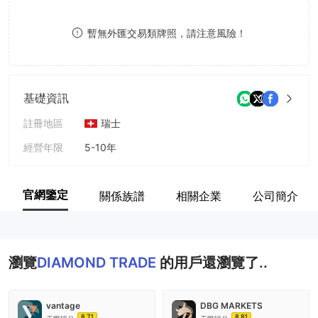
9
7
8
暫無外匯交易類牌照，請注意風險！
8
9
9
基礎資訊
註冊地區
瑞士
經營年限
5-10年
公司全稱
DIAMOND TRADE INVESTMENT
官網鑒定
關係族譜
相關企業
公司簡介
瀏覽
DIAMOND TRADE
的用戶還瀏覽了..
vantage
DBG MARKETS
8.71
8.81