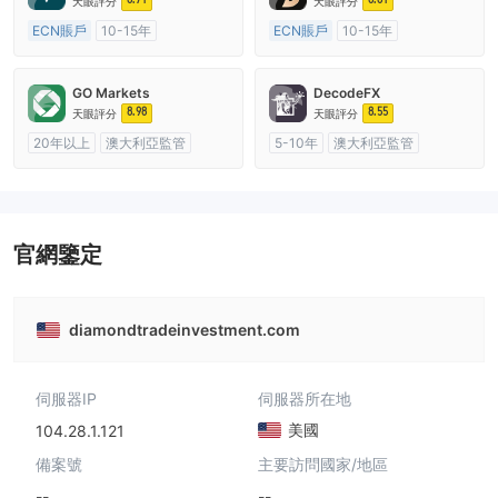
天眼評分
天眼評分
ECN賬戶
10-15年
ECN賬戶
10-15年
澳大利亞監管
全牌照 (MM)
澳大利亞監管
全牌照 (MM)
主標MT4
主標MT4
GO Markets
DecodeFX
8.98
8.55
天眼評分
天眼評分
20年以上
澳大利亞監管
5-10年
澳大利亞監管
全牌照 (MM)
cTrader
全牌照 (MM)
主標MT4
官網鑒定
diamondtradeinvestment.com
伺服器IP
伺服器所在地
美國
104.28.1.121
備案號
主要訪問國家/地區
--
--