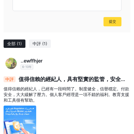
项方面有限，并且设有最低存款要求，可能限制了一些交易者的进
入。虽然提供了全面的工具，但该平台可以增加其教育资源，初学者
可能会觉得该平台的复杂性具有挑战性。
提交
市场工具
DIAMOND TRADE提供多样化的市场工具，以满足其客户的交易偏
全部
(1)
中評
(1)
好。平台上的交易者可以访问不同资产类别的各种金融工具，使他们
能够构建多元化的投资组合并实施各种交易策略。
外汇
DIAMOND TRADE上可用的市场工具的主要类别之一是
..ewffhjer
（foreign exchange）。交易者可以进行货币交易，利用主要和次
6-10年
要货币对之间的汇率波动。这为基于全球经济状况的短期和长期交易
值得信賴的經紀人，具有堅實的監管，安全的
中評
策略提供了机会。
支付和個性化的支持
商品
除了外汇，DIAMOND TRADE还提供
值得信賴的經紀人，已經有一段時間了。制度健全，信譽穩定。付款
交易。这包括黄金、白
安全，大大緩解了壓力。個人客戶經理是一項不錯的福利。教育支援
银、石油和其他原材料等热门商品。商品交易使投资者能够分散投资
和工具很有幫助。
组合，并对地缘政治事件、供需动态和宏观经济因素影响的市场趋势
做出反应。
股票
交易是平台上另一个重要的市场工具。交易者可以访问代表不
同行业和地区公司的各种股票。这使得投资者能够参与个别公司的业
绩，并从其增长或应对影响特定行业的市场发展中获益。