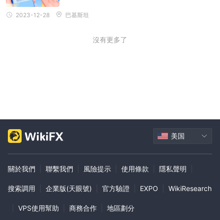
指數
此外，DIAMOND TRADE提供了交易
的機會，讓投資者可以對
2023-12-28
巴基斯坦
特定市場的一籃子股票的整體表現進行投機。這種多元化對於那些希
望暴露於整體市場動向而非個別資產的人來說可能很有吸引力。
沒有更多了
帳戶類型
DIAMOND TRADE提供的账户类型包括PRO、PLATINUM、GOLD
和SILVER。每种账户类型都具有与最大杠杆、最低存款和最低点差
相关的特定功能。以下是每种账户类型的详细介绍：
專業帳戶：
- 最大杠杆比例：1:500
- 最低存款：超过10,000
美国
- 最低点差：0点差
白金账户：
關於我們
|
聯繫我們
|
風險提示
|
使用條款
|
隱私聲明
|
- 最大杠杆比例：1:500
- 最低存款：5,001-10,000
搜索調用
|
企業版(天眼號)
|
官方驗證
|
EXPO
|
WikiResearch
- 最低点差：1.5点
黃金帳戶：
|
VPS使用幫助
|
商務合作
|
地區劃分
- 最大杠杆比例：1:500