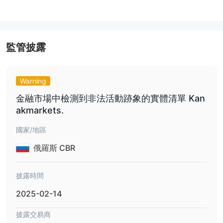
帳戶類型
銀賬戶、金賬戶
Kanak Capital Markets 擁有三種即時交易帳戶：
和白金賬戶
模擬帳戶
。他們還提供
供練習，以及為需要遵循伊斯
無掉期（伊斯蘭）帳戶
蘭教法的交易者提供
。銀賬戶適合較小的
監管披露
交易者，金賬戶提供個性化幫助，而白金賬戶適合有豐富資金的經驗
豐富的交易者。
Warning
交易平台
金融市場中檢測到非法活動跡象的實體清單 Kan
akmarkets.
存款和提款
不會就存款或提款收取任何費用
Kanak Capital Markets
，但銀
國家/地區
行可能就轉帳或貨幣兌換收取費用。最低存款金額因帳戶類型而異。
俄羅斯 CBR
銀賬戶$2,500，金賬戶$5,000，白金賬戶$50,000。
披露時間
2025-02-14
披露交易商