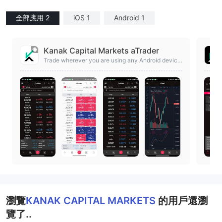
全部應用 2
iOS 1
Android 1
Kanak Capital Markets aTrader
Trade wherever you are using any Android device
with the advanced trading app
瀏覽
KANAK CAPITAL MARKETS
的用戶還瀏
覽了..