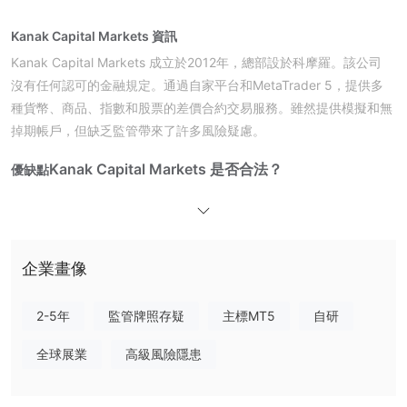
Kanak Capital Markets 資訊
Kanak Capital Markets 成立於2012年，總部設於科摩羅。該公司
沒有任何認可的金融規定。通過自家平台和MetaTrader 5，提供多
種貨幣、商品、指數和股票的差價合約交易服務。雖然提供模擬和無
掉期帳戶，但缺乏監管帶來了許多風險疑慮。
Kanak Capital Markets 是否合法？
優缺點
並非受監管的經紀商
Kanak Capital Markets
。該公司聲稱在科
摩羅註冊，但該地區沒有認可的金融監管機構監督外匯或經紀服務。
根據 Whois 數據，域名 kanakmarkets.com 於2022年1月25日註
冊，最後更新於2022年10月4日，到期日為2027年1月25日。目前
企業畫像
已禁止“客戶刪除”、“客戶續註”、“客戶轉移”和“客戶更新”。
2-5年
監管牌照存疑
主標MT5
自研
我可以在 Kanak Capital Markets 上交易什麼？
Kanak Capital Markets 提供跨多個資產類別的差價合約交易，包括
全球展業
高級風險隱患
外匯、指數、能源、股票和其他商品。