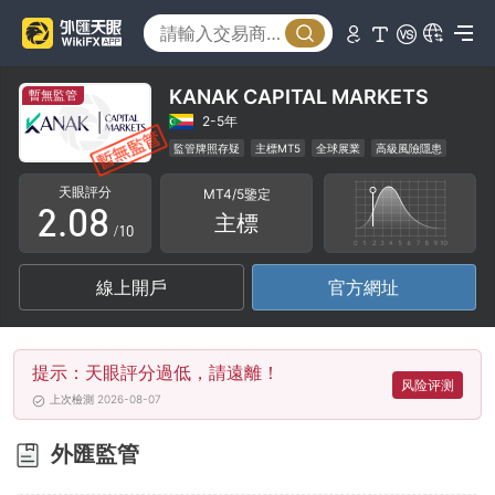
3
4
5
KANAK CAPITAL MARKETS
暫無監管
0
6
2-5年
監管牌照存疑
主標MT5
全球展業
高級風險隱患
1
7
天眼評分
MT4/5鑒定
2
.
0
8
主標
/10
3
1
9
線上開戶
官方網址
4
2
5
3
提示：天眼評分過低，請遠離！
6
4
风险评测
上次檢測 2026-08-07
7
5
外匯監管
8
6