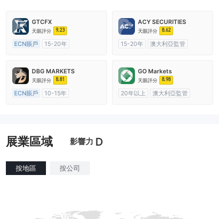
GTCFX
ACY SECURITIES
9.23
8.62
天眼評分
天眼評分
ECN賬戶
15-20年
15-20年
澳大利亞監管
英國監管
全牌照 (MM)
全牌照 (MM)
主標MT4
主標MT4
DBG MARKETS
GO Markets
8.81
8.98
天眼評分
天眼評分
ECN賬戶
10-15年
20年以上
澳大利亞監管
澳大利亞監管
全牌照 (MM)
全牌照 (MM)
cTrader
主標MT4
展業區域
D
影響力
按地區
按公司