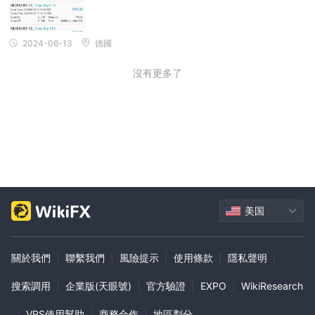
2024-06-13
德國
沒有更多了
美国
關於我們
|
聯繫我們
|
風險提示
|
使用條款
|
隱私聲明
|
搜索調用
|
企業版(天眼號)
|
官方驗證
|
EXPO
|
WikiResearch
|
VPS使用幫助
|
商務合作
|
地區劃分