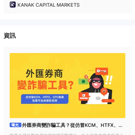
KANAK CAPITAL MARKETS
資訊
外匯券商變詐騙工具？從仿冒KCM、HTFX、GT
曝光
C揭露克隆平台的隱形陷阱