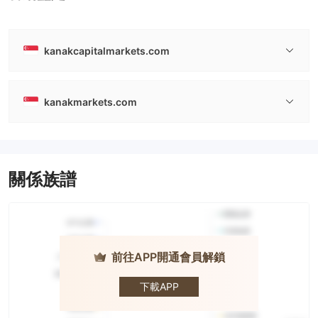
kanakcapitalmarkets.com
kanakmarkets.com
關係族譜
前往APP開通會員解鎖
KANAK
CAPITAL
MARKETS
下載APP