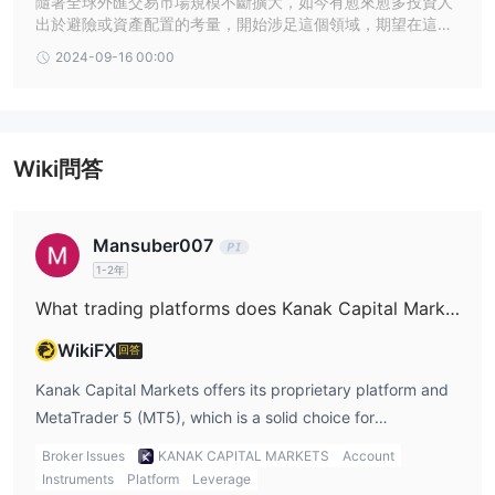
隨著全球外匯交易市場規模不斷擴大，如今有愈來愈多投資人
出於避險或資產配置的考量，開始涉足這個領域，期望在這個
流動性高、不容易被操縱的交易環境裡獲利。然而，這股熱潮
2024-09-16 00:00
也給了詐騙集團可乘之機，針對人們渴望賺錢的心理設下各種
騙局。
Wiki問答
Mansuber007
1-2年
What trading platforms does Kanak Capital Markets offer?
WikiFX
回答
Kanak Capital Markets offers its proprietary platform and
MetaTrader 5 (MT5), which is a solid choice for
experienced traders like myself. While MT5 is a reputable
Broker Issues
KANAK CAPITAL MARKETS
Account
platform, I would be cautious about using their proprietary
Instruments
Platform
Leverage