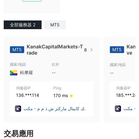
全部服務器 2
MT5
KanakCapitalMarkets-T
Kana
MT5
MT5
8
rade
ve
國家/地區
杠杆
國家/地區
科摩羅
--
--
伺服器IP
Ping
伺服器IP
136.***.114
185.***.24
170 ms
م - مكت
كاناك كابيتال ماركتز ش ذ م م - مكت
ب تمثيل KANAK CAPITAL MARK
ب تمثيل KANAK CAPITAL MARK
ETS LLC - REP. OFFICE
ETS LL
交易應用