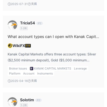
platform without knowing more about its features and
美國
2025-07-31
security. The lack of information on its reliability makes me
hesitant, and it could be an attempt to lock traders into a
system they can’t fully assess. If I were to write a kanak
Tricia54
capital markets review, I’d be wary of this point.
1-2年
What account types can I open with Kanak Capital Markets?
WikiFX
回答
Kanak Capital Markets offers three account types: Silver
($2,500 minimum deposit), Gold ($5,000 minimum
deposit), and Platinum ($50,000 minimum deposit). These
Broker Issues
KANAK CAPITAL MARKETS
Leverage
high minimum deposits could be intimidating for beginner
Platform
Account
Instruments
traders like myself. The availability of demo accounts and
美國
2025-04-16
swap-free Islamic accounts is a plus, but I’d be cautious
about opening an account with such a high initial deposit,
especially considering the unregulated status of the
Solotim
platform. It’s something I’d consider when writing a kanak
1-2年