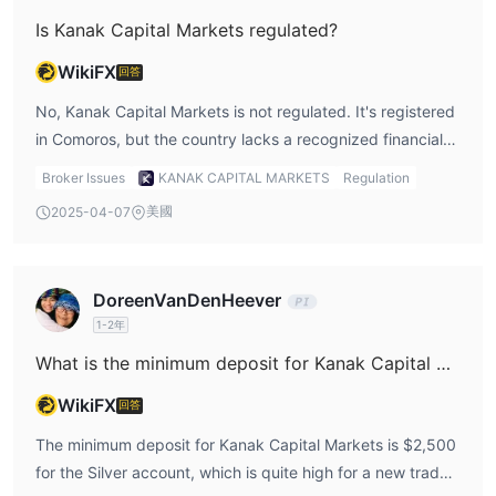
capital markets review.
Is Kanak Capital Markets regulated?
WikiFX
回答
No, Kanak Capital Markets is not regulated. It's registered
in Comoros, but the country lacks a recognized financial
regulatory body overseeing forex or brokerage services.
Broker Issues
KANAK CAPITAL MARKETS
Regulation
In my opinion, this makes it a high-risk platform. I would
美國
2025-04-07
personally be cautious about trading with Kanak Capital
Markets because without regulation, there's no guarantee
of safety for my funds, which is something I take very
DoreenVanDenHeever
seriously when reviewing brokers. This raises concerns
1-2年
about the legitimacy of Kanak Capital Markets as a whole,
and many might question whether it’s a potential scam.
What is the minimum deposit for Kanak Capital Markets?
WikiFX
回答
The minimum deposit for Kanak Capital Markets is $2,500
for the Silver account, which is quite high for a new trader