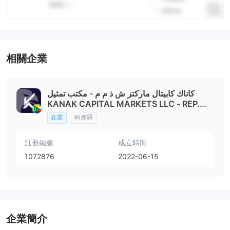
相關企業
كاناك كابيتال ماركتز ش ذ م م - مكتب تمثيل
KANAK CAPITAL MARKETS LLC - REP.
OFFICE
在業
科摩羅
註冊編號
成立時間
1072876
2022-06-15
企業簡介