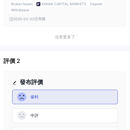
like me. The Gold and Platinum accounts require even
Broker Issues
KANAK CAPITAL MARKETS
Deposit
higher deposits. The steep deposit requirements could be
Withdrawal
a deterrent for many, especially when you factor in the
美國
2025-03-02
lack of regulation. In my opinion, it feels like they might be
trying to attract only high-capital traders, which could be
沒有更多了
a warning sign. This is something I would highlight in a
kanak capital markets review as a potential red flag for
anyone concerned about being scammed.
評價
2
發布評價
爆料
中評