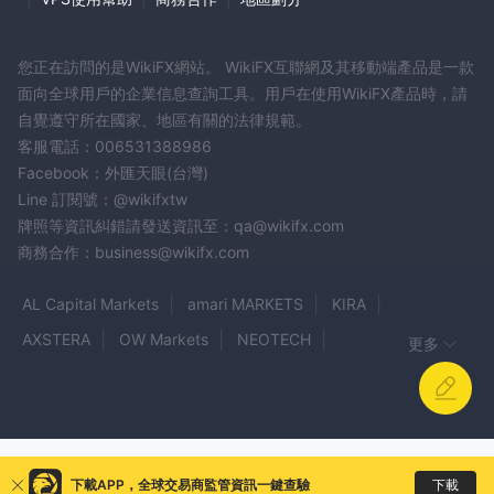
您正在訪問的是WikiFX網站。 WikiFX互聯網及其移動端產品是一款
面向全球用戶的企業信息查詢工具。用戶在使用WikiFX產品時，請
自覺遵守所在國家、地區有關的法律規範。
客服電話：006531388986
Facebook：外匯天眼(台灣)
Line 訂閱號：@wikifxtw
牌照等資訊糾錯請發送資訊至：qa@wikifx.com
商務合作：business@wikifx.com
AL Capital Markets
amari MARKETS
KIRA
AXSTERA
OW Markets
NEOTECH
更多
quadcode markets
Altum
vertex fx pro
HYCM DIFC
VIRTU
ProStocks
Win Believe
GFC
CEO Trading
ezifx
Axel Edge Markets
SMART OPTIONTRADES
Vistova
PRIME ASSET FX
下載
下載APP，全球交易商監管資訊一鍵查驗