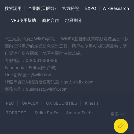
搜索調用
|
企業版(天眼號)
|
官方驗證
|
EXPO
|
WikiResearch
|
VPS使用幫助
|
商務合作
|
地區劃分
您正在訪問的是WikiFX網站。 WikiFX互聯網及其移動端產品是一款
面向全球用戶的企業信息查詢工具。用戶在使用WikiFX產品時，請
自覺遵守所在國家、地區有關的法律規範。
客服電話：006531388986
Facebook：外匯天眼(台灣)
Line 訂閱號：@wikifxtw
牌照等資訊糾錯請發送資訊至：qa@wikifx.com
商務合作：business@wikifx.com
PEC
GRACEX
OX SECURITIES
Kinesis
TORROSO
Strike ProFx
Smarty Trade
更多
Achiever FX
ThreeTrader
Binomo Trading
FINDOC
Garant Market
CoinpayU
MT.COOK