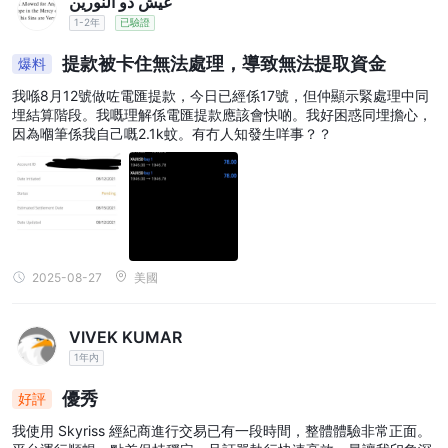
عيش ذو النورين
1-2年
已驗證
提款被卡住無法處理，導致無法提取資金
爆料
我喺8月12號做咗電匯提款，今日已經係17號，但仲顯示緊處理中同
埋結算階段。我嘅理解係電匯提款應該會快啲。我好困惑同埋擔心，
因為嗰筆係我自己嘅2.1k蚊。有冇人知發生咩事？？
2025-08-27
美國
VIVEK KUMAR
1年內
優秀
好評
我使用 Skyriss 經紀商進行交易已有一段時間，整體體驗非常正面。