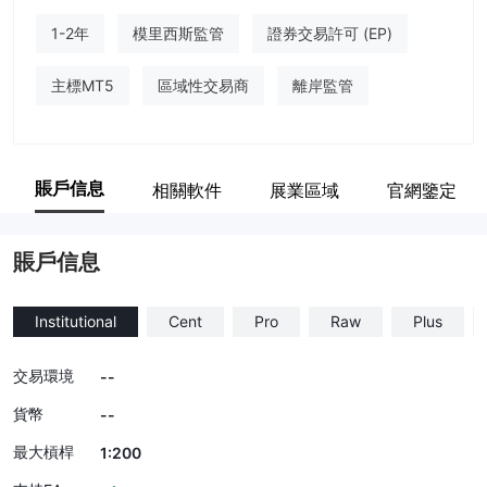
1-2年
模里西斯監管
證券交易許可 (EP)
主標MT5
區域性交易商
離岸監管
賬戶信息
相關軟件
展業區域
官網鑒定
賬戶信息
Institutional
Cent
Pro
Raw
Plus
交易環境
--
貨幣
--
最大槓桿
1:200