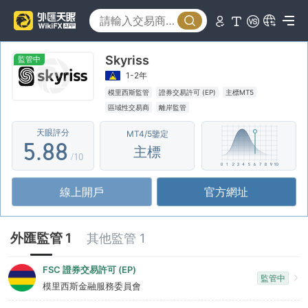
0
3
3
1
4
4
Skyriss
2
5
5
監管中
1-2年
3
6
6
模里西斯監管
證券交易許可 (EP)
主標MT5
區域性交易商
離岸監管
4
7
7
天眼評分
MT4/5鑒定
5
.
8
8
主標
/10
6
9
9
線上開戶
官方網址
7
8
外匯監管 1
其他監管 1
9
FSC 證券交易許可 (EP)
監管中
模里西斯金融服務委員會