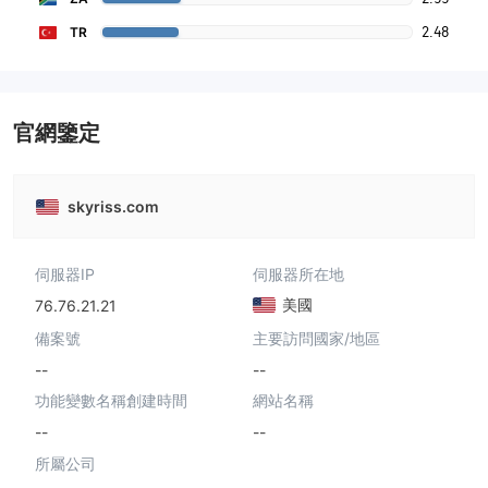
2.48
TR
官網鑒定
skyriss.com
伺服器IP
伺服器所在地
美國
76.76.21.21
備案號
主要訪問國家/地區
--
--
功能變數名稱創建時間
網站名稱
--
--
所屬公司