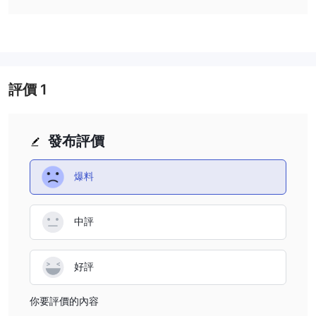
優點與缺點
優點：
TRADEWELL 提供多種交易工具，使其成為對於有興趣投資互惠基
金、保險、債券、IPO、股票經紀、商品經紀、股票和衍生品的投資
者來說是一個多功能的選擇。
評價
1
該公司成立於2012年，擁有十年的歷史，表明其在金融市場上具有
豐富的經驗和持續的存在。客戶支援服務完善，提供多種聯繫方式，
包括電話和電子郵件，確保客戶可以輕鬆尋求協助。
發布評價
此外，TRADEWELL 通過提供部落格和最新的金融新聞等有價值的
資源，投資於客戶的教育成長，這可以增強他們的交易技巧和市場理
爆料
解。
缺點：
中評
作為一家未受監管的公司，TRADEWELL 缺乏任何金融監管機構的
監督，這引發了對投資的安全性和透明度的擔憂。
缺乏監管監督也可能意味著槓桿和費用結構的細節不像受監管實體那
好評
樣透明或可預測，這可能給未經瞭解的投資者帶來金融風險。
此外，廣泛的服務範圍和複雜的交易選項可能會使初學者感到不知所
你要評價的內容
措，使新交易者難以使用平台並做出明智的決策。