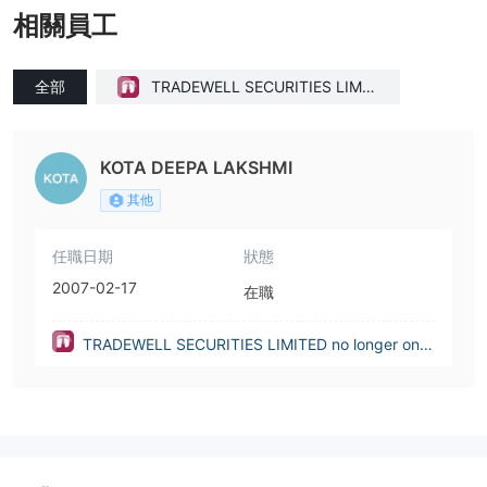
相關員工
全部
TRADEWELL SECURITIES LIMIT
ED no longer on register(India)
KOTA DEEPA LAKSHMI
其他
任職日期
狀態
2007-02-17
在職
TRADEWELL SECURITIES LIMITED no longer on r
egister(India)