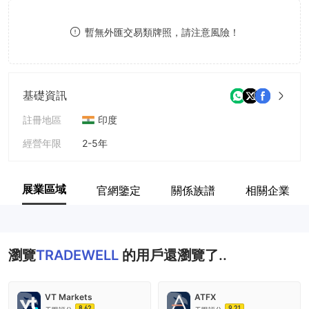
9
7
7
暫無外匯交易類牌照，請注意風險！
8
8
9
9
基礎資訊
註冊地區
印度
經營年限
2-5年
公司全稱
TRADEWELL SECURITIES LIMITED
展業區域
官網鑒定
關係族譜
相關企業
瀏覽
TRADEWELL
的用戶還瀏覽了..
VT Markets
ATFX
8.62
9.21