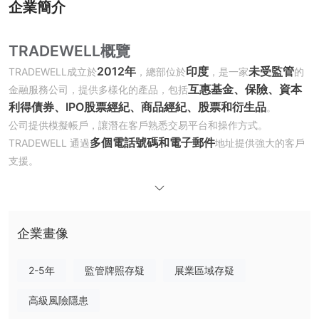
企業簡介
TRADEWELL概覽
2012年
印度
未受監管
TRADEWELL成立於
，總部位於
，是一家
的
互惠基金、保險、資本
金融服務公司，提供多樣化的產品，包括
利得債券、IPO股票經紀、商品經紀、股票和衍生品
。
公司提供模擬帳戶，讓潛在客戶熟悉交易平台和操作方式。
多個電話號碼和電子郵件
TRADEWELL 通過
地址提供強大的客戶
支援。
定期更新的部落格和金融新聞
此外，公司通過提供
等資源，支援
客戶的教育需求，幫助他們了解市場趨勢和投資策略。
監管狀態
企業畫像
未受監管
TRADEWELL 是一家位於印度的
金融服務公司。
這意味著該公司不受任何金融監管機構的監督，這往往意味著投資者
2-5年
監管牌照存疑
展業區域存疑
面臨著更高的風險，因為他們缺乏通常由監管機構提供的某些保護措
施。
高級風險隱患