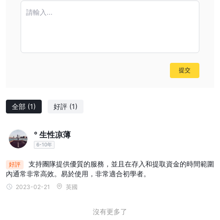
請輸入...
產品與服務
TRADEWELL 提供廣泛的金融產品和服務，旨在滿足投資者的多樣
化需求：
產品：
指數：
TRADEWELL 提供各種股票指數的投資機會，使投資者能夠
提交
在不必買入個別股票的情況下，獲得對行業或整個市場的暴露。這是
一種有效的分散投資組合和管理風險的方式。
外匯：
全部
(1)
好評
(1)
這項服務允許交易者參與外匯市場，這是全球最大且最流動
的金融市場之一。TRADEWELL 提供對主要、次要和異國貨幣對的
訪問，滿足投機和避險需求。
° 生性凉薄
股票：
TRADEWELL 提供對股票市場的訪問，允許客戶買賣上市公
6-10年
司的股票。這包括提供股票表現、公司盈利和其他相關市場數據的信
支持團隊提供優質的服務，並且在存入和提取資金的時間範圍
好評
息，以幫助投資者做出明智的決策。
內通常非常高效。易於使用，非常適合初學者。
衍生品：
包括交易期權和期貨等衍生品，這些金融工具的價值來自
2023-02-21
英國
於股票、債券或商品等基礎資產。這些工具通常用於對冲風險或進行
投機。
沒有更多了
基金精明：
一種專門的咨詢服務，旨在優化對基金的投資，確保客