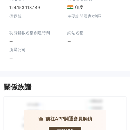
印度
124.153.118.149
備案號
主要訪問國家/地區
--
--
功能變數名稱創建時間
網站名稱
--
--
所屬公司
--
關係族譜
前往APP開通會員解鎖
TRADEWELL