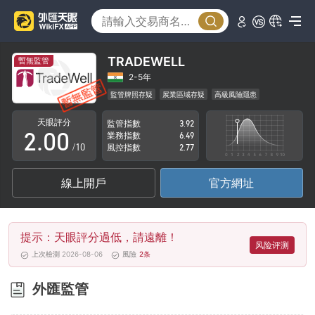
TRADEWELL
暫無監管
0
2-5年
監管牌照存疑
展業區域存疑
高級風險隱患
1
天眼評分
監管指數
3.92
2
.
0
0
業務指數
6.49
/10
風控指數
2.77
3
1
1
線上開戶
官方網址
4
2
2
5
3
3
提示：天眼評分過低，請遠離！
6
4
4
风险评测
上次檢測 2026-08-06
風險
2
条
7
5
5
外匯監管
8
6
6