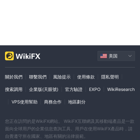
戶的投資組合平衡且與其財務目標一致。
共同基金：
提供各種共同基金選擇，這些基金從多個投資者那裡籌
集資金，以購買股票、債券或其他證券的多元化投資組合。
保險：
TRADEWELL 提供各種保險產品，包括人壽保險、健康保險
和財產保險，以保護客戶免受潛在的財務損失。
資本利得債券：
這些是投資工具，為投資者提供節省長期資本利
得稅的途徑。對於那些希望投資於安全的固定收益證券的人來說，它
美国
們尤其具有吸引力。
首次公開募股（IPO）：
為客戶提供在公司首次公開募股時投資
的機會，潛在地使投資者能夠在公開交易開始時購買股票。
關於我們
|
聯繫我們
|
風險提示
|
使用條款
|
隱私聲明
|
服務：
搜索調用
|
企業版(天眼號)
|
官方驗證
|
EXPO
|
WikiResearch
股票經紀：
TRADEWELL 提供各種股票經紀服務，促進在國內外
交易所買賣股票。該服務包括詳細的市場分析和量身定制的建議，以
|
VPS使用幫助
|
商務合作
|
地區劃分
幫助客戶做出戰略性的交易決策。
商品經紀：
這項服務允許客戶交易各種商品，如金屬、能源和農產
您正在訪問的是WikiFX網站。 WikiFX互聯網及其移動端產品是一款
品。TRADEWELL 提供市場洞察、交易策略和風險管理解決方案，
面向全球用戶的企業信息查詢工具。用戶在使用WikiFX產品時，請
以幫助客戶有效地運營商品市場。
自覺遵守所在國家、地區有關的法律規範。