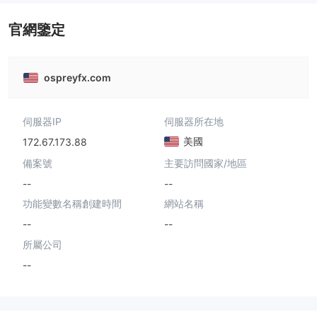
官網鑒定
ospreyfx.com
伺服器IP
伺服器所在地
美國
172.67.173.88
備案號
主要訪問國家/地區
--
--
功能變數名稱創建時間
網站名稱
--
--
所屬公司
--