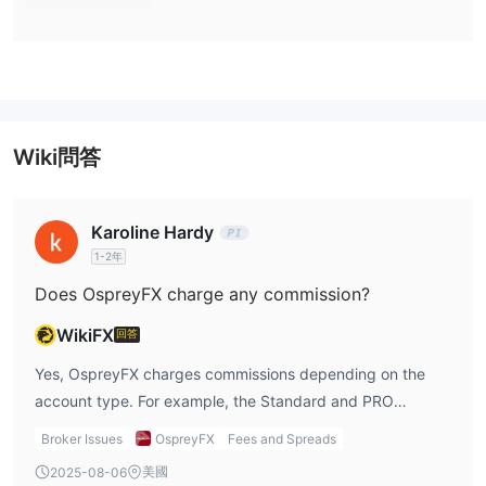
OspreyFX 在其平台上提供多種帳戶類型。
演示帳戶供用戶測試平台而不冒風險。
使用ECN TradeLocker帳戶進行交易的四種方式。
槓桿
1:500
OspreyFX 提供高達
的槓桿比例，這意味著交易者可以開設
Wiki問答
高達賬戶餘額500倍的倉位。
費用
Karoline Hardy
帳戶佣金
1-2年
存款和提款費用
Does OspreyFX charge any commission?
OspreyFX 對提款最高5K的銀行費用收取25美元。
WikiFX
回答
交易平台
TradeLocker
OspreyFX 提供的交易平台是
Yes, OspreyFX charges commissions depending on the
，它是外匯行業中廣
受認可的平台，以其先進的圖表功能、技術分析工具和可自定義的界
account type. For example, the Standard and PRO
面而聞名。
accounts have a commission of $7-$8 per lot, while the
Broker Issues
OspreyFX
Fees and Spreads
VAR account doesn’t charge any commission. I need to
存款和提款
美國
2025-08-06
consider which account type aligns with my trading needs