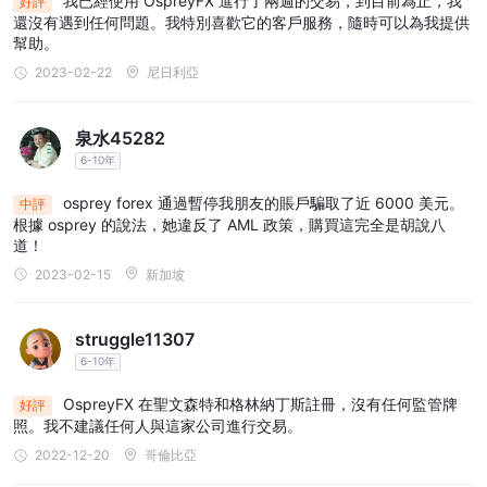
我已經使用 OspreyFX 進行了兩週的交易，到目前為止，我
好評
還沒有遇到任何問題。我特別喜歡它的客戶服務，隨時可以為我提供
幫助。
2023-02-22
尼日利亞
泉水45282
6-10年
osprey forex 通過暫停我朋友的賬戶騙取了近 6000 美元。
中評
根據 osprey 的說法，她違反了 AML 政策，購買這完全是胡說八
道！
2023-02-15
新加坡
struggle11307
6-10年
OspreyFX 在聖文森特和格林納丁斯註冊，沒有任何監管牌
好評
照。我不建議任何人與這家公司進行交易。
2022-12-20
哥倫比亞