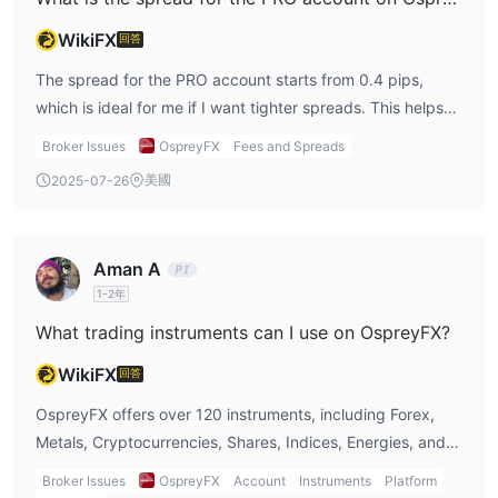
WikiFX
回答
The spread for the PRO account starts from 0.4 pips,
which is ideal for me if I want tighter spreads. This helps
lower the overall cost of trading, especially if I plan to
Broker Issues
OspreyFX
Fees and Spreads
make frequent trades. The Standard account has a
美國
2025-07-26
spread starting at 0.8 pips, so the PRO account is a better
choice for lower costs.
Aman A
1-2年
What trading instruments can I use on OspreyFX?
WikiFX
回答
OspreyFX offers over 120 instruments, including Forex,
Metals, Cryptocurrencies, Shares, Indices, Energies, and
Futures. I have plenty of options to diversify my portfolio
Broker Issues
OspreyFX
Account
Instruments
Platform
and explore different markets. Unfortunately, commodities