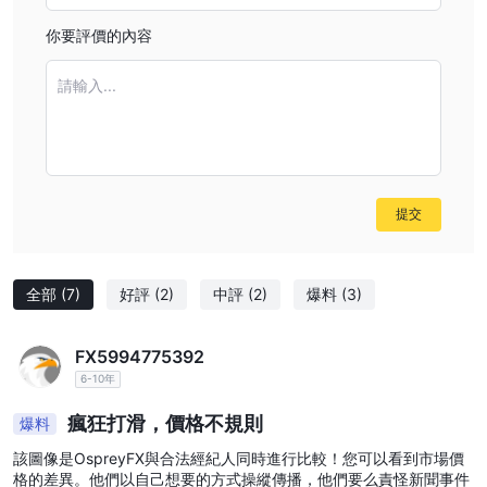
你要評價的內容
請輸入...
提交
全部
(7)
好評
(2)
中評
(2)
爆料
(3)
FX5994775392
6-10年
瘋狂打滑，價格不規則
爆料
該圖像是OspreyFX與合法經紀人同時進行比較！您可以看到市場價
格的差異。他們以自己想要的方式操縱傳播，他們要么責怪新聞事件