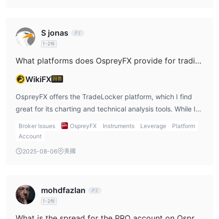
存款選項
and fee preferences.
提款選項
注意：
S jonas
使用付款方式提供商可能會收取相關費用。加密貨幣存款的
1-2年
處理費用由各自的處理網絡收取。OspreyFX 不對任何從任何交易中
扣除的網絡費用負責。
What platforms does OspreyFX provide for trading?
WikiFX
回答
OspreyFX offers the TradeLocker platform, which I find
great for its charting and technical analysis tools. While I
like the platform, they don’t offer MT4 or MT5, which
Broker Issues
OspreyFX
Instruments
Leverage
Platform
might be a limitation for traders who are used to those
Account
platforms. However, TradeLocker is still functional and
美國
2025-08-06
provides a solid trading experience.
mohdfazlan
1-2年
What is the spread for the PRO account on OspreyFX?