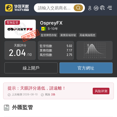
0
1
OspreyFX
暫無監管
0
2
5-10年
監管牌照存疑
展業區域存疑
高級風險隱患
1
3
天眼評分
監管指數
5.02
2
.
0
4
業務指數
7.17
/10
風控指數
2.75
3
1
5
線上開戶
官方網址
4
2
6
5
3
7
提示：天眼評分過低，請遠離！
6
4
8
风险评测
上次檢測 2026-08-10
風險
2
条
7
5
9
外匯監管
8
6