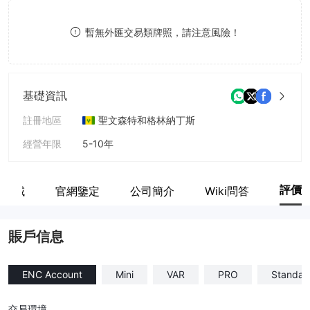
9
7
暫無外匯交易類牌照，請注意風險！
8
9
基礎資訊
註冊地區
聖文森特和格林納丁斯
經營年限
5-10年
公司全稱
Osprey Limited
評價
業區域
官網鑒定
公司簡介
Wiki問答
賬戶信息
ENC Account
Mini
VAR
PRO
Standar
交易環境
--