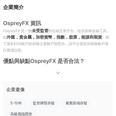
企業簡介
OspreyFX 資訊
未受監管
OspreyFX 是一個
的在線交易平台，提供多種金融工具，
外匯，貴金屬，加密貨幣，指數，股票，能源和期貨
如
。除
了基於ECN帳戶的四種主要帳戶類型外，該平台還提供模擬帳戶進
行實踐交易。
優點與缺點
OspreyFX 是否合法？
否。OspreyFX 不是一家持有牌照的經紀商，因此在該平台上進行投
資存在風險。
我可以在 OspreyFX 上交易什麼？
企業畫像
OspreyFX 提供超過120種市場工具，包括外匯、貴金屬、加密貨
幣、指數、股票、能源和期貨。
5-10年
監管牌照存疑
展業區域存疑
帳戶類型
高級風險隱患