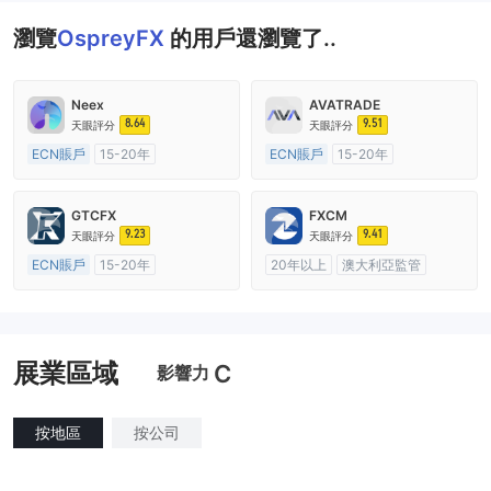
瀏覽
OspreyFX
的用戶還瀏覽了..
Neex
AVATRADE
8.64
9.51
天眼評分
天眼評分
ECN賬戶
15-20年
ECN賬戶
15-20年
澳大利亞監管
全牌照 (MM)
澳大利亞監管
全牌照 (MM)
主標MT4
主標MT4
GTCFX
FXCM
9.23
9.41
天眼評分
天眼評分
ECN賬戶
15-20年
20年以上
澳大利亞監管
英國監管
全牌照 (MM)
全牌照 (MM)
主標MT4
主標MT4
展業區域
C
影響力
按地區
按公司