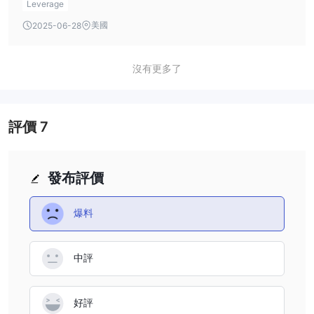
Leverage
and ETFs are not available, but there’s still a wide range of
美國
2025-06-28
instruments to choose from.
沒有更多了
評價
7
發布評價
爆料
中評
好評