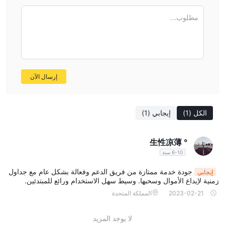
تنظيمية مالية، مما يثير مخاوف بشأن سلامة وشفافية الاستثمارات.
قد يعني غياب الإشراف التنظيمي أيضًا أن تفاصيل الرافعة المالية وهيكل
مطلوب...
الرسوم ليست شفافة أو قابلة للتنبؤ بها مثلما قد تكون في حالة الكيان
المنظم، مما قد يعرض المستثمرين غير المطلعين للمخاطر المالية.
بالإضافة إلى ذلك، يمكن أن تكون مجموعة الخدمات والخيارات التداولية
المعقدة مربكة للمبتدئين، مما يجعل من الصعب على المتداولين الجدد
إرسال الآن
تصفح المنصة واتخاذ قرارات مستنيرة.
P
roducts & Services
الكل
(1)
إيجابي
(1)
توفر TRADEWELL مجموعة واسعة من المنتجات والخدمات المالية
المصممة لتلبية احتياجات المستثمرين المتنوعة:
المنتجات:
° 生性凉薄
المؤشرات:
TRADEWELL يوفر فرص استثمار في مؤشرات الأسهم
6-10 سنة
المختلفة، مما يتيح للمستثمرين الحصول على تعرض للقطاعات أو الأسواق
جودة خدمة ممتازة من فريق الدعم وفعالة بشكل عام مع جداول
إيجابي
بأكملها دون الحاجة إلى شراء الأسهم الفردية. يمكن أن يكون هذا وسيلة
زمنية لإيداع الأموال وسحبها. وسيط سهل الاستخدام ورائع للمبتدئين.
فعالة لتنويع المحافظ وإدارة المخاطر.
2023-02-21
المملكة المتحدة
الفوركس:
يتيح هذا الخدمة للمتداولين المشاركة في سوق الصرف
الأجنبي، وهو أحد أكبر وأكثر الأسواق المالية سيولة. يوفر TRADEWELL
لا يوجد المزيد