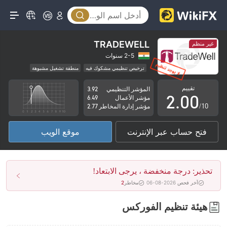
TRADEWELL
غير منظم
0
2-5 سنوات
ترخيص تنظيمي مشكوك فيه
منطقة تشغيل مشبوهة
1
مخاطر عالية
تقييم
المؤشر التنظيمي
3.92
2
.
0
0
مؤشر الأعمال
6.49
/10
مؤشر إدارة المخاطر
2.77
3
1
1
فتح حساب عبر الإنترنت
موقع الويب
4
2
2
5
3
3
تحذير: درجة منخفضة ، يرجى الابتعاد!
6
4
4
آخر فحص 2026-08-06
مخاطر
2
7
5
5
هيئة تنظيم الفوركس
8
6
6