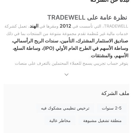
نظرة عامة على TRADEWELL
2012
الهند
TRADEWELL، التي تأسست في
ومقرها في
، تعمل كشركة
خدمات مالية غير مُنظمة تقدم مجموعة متنوعة من المنتجات بما في ذلك
صناديق الاستثمار المشترك، التأمين، سندات الربح الرأسمالي،
وساطة الأسهم في الطرح العام الأولي (IPO)، وساطة السلع،
الأسهم، والمشتقات
.
يتوفر حساب تجريبي يسمح للعملاء المحتملين بالتعرف على منصات
التداول والممارسات. توفر TRADEWELL دعمًا قويًا للعملاء من خلال
أرقام هواتف متعددة وعناوين بريد إلكتروني
.
بالإضافة إلى ذلك، تدعم الشركة احتياجات عملائها التعليمية من خلال موارد
مدونة محدثة بانتظام وأخبار مالية
ملف الشركة
مثل
، مما يساعدهم على البقاء على
اطلاع بالاتجاهات السوقية واستراتيجيات الاستثمار.
2-5 سنوات
ترخيص تنظيمي مشكوك فيه
الوضع التنظيمي
منطقة تشغيل مشبوهة
مخاطر عالية
غير مُنظمة
TRADEWELL هي شركة خدمات مالية
تعمل في الهند.
يشير هذا الوضع إلى أنها لا تخضع لإشراف أي سلطة تنظيمية مالية، مما