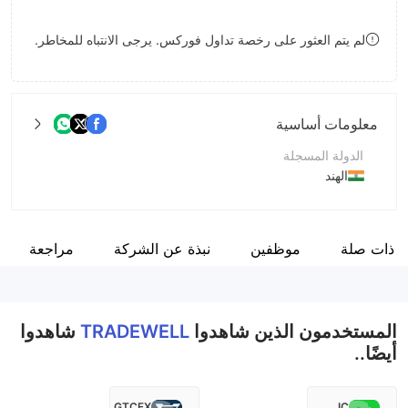
9
7
7
لم يتم العثور على رخصة تداول فوركس. يرجى الانتباه للمخاطر.
8
8
9
9
معلومات أساسية
الدولة المسجلة
الهند
فترة التشغيل
2-5 سنوات
 ذات صلة
موظفين
نبذة عن الشركة
مراجعة
اسم الشركة
TRADEWELL SECURITIES LIMITED
المستخدمون الذين شاهدوا
TRADEWELL
شاهدوا
أيضًا..
GTCFX
IC