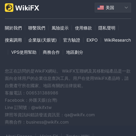
美国
關於我們
|
聯繫我們
|
風險提示
|
使用條款
|
隱私聲明
|
搜索調用
|
企業版(天眼號)
|
官方驗證
|
EXPO
|
WikiResearch
|
VPS使用幫助
|
商務合作
|
地區劃分
您正在訪問的是WikiFX網站。 WikiFX互聯網及其移動端產品是一款
面向全球用戶的企業信息查詢工具。用戶在使用WikiFX產品時，請
自覺遵守所在國家、地區有關的法律規範。
客服電話：006531388986
Facebook：外匯天眼(台灣)
Line 訂閱號：@wikifxtw
牌照等資訊糾錯請發送資訊至：qa@wikifx.com
商務合作：business@wikifx.com