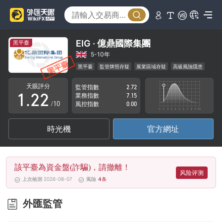
EIG · 億鼎國際集團
黑平臺
0
0
5-10年
黑平臺
監管牌照存疑
展業區域存疑
高級風險隱患
0
1
1
天眼評分
監管指數
2.72
1
.
2
2
業務指數
7.15
/10
風控指數
0.00
2
3
3
時光機
官方網址
3
4
4
4
5
5
該平臺為資金盤(詐騙)，請撤離！
5
6
6
风险评测
上次檢測 2026-08-07
風險
4
条
6
7
7
外匯監管
7
8
8