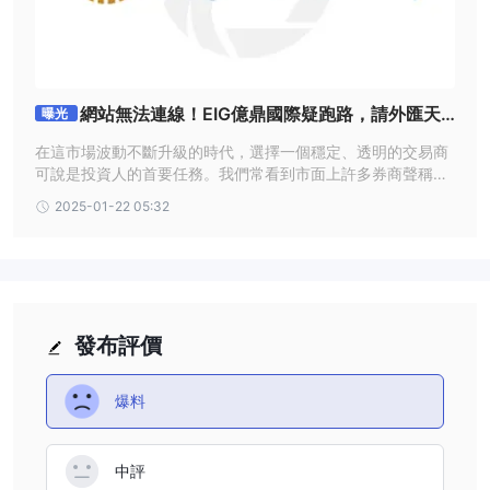
網站無法連線！EIG億鼎國際疑跑路，請外匯天
曝光
眼用戶提高警覺
在這市場波動不斷升級的時代，選擇一個穩定、透明的交易商
可說是投資人的首要任務。我們常看到市面上許多券商聲稱能
提供卓越的服務，但事實真是如此嗎？最近外匯天眼就收到用
2025-01-22 05:32
戶來信諮詢EIG億鼎國際集團，並且發現該平台存在極大的投
資風險，下面就讓我們一起了解詳情。
發布評價
爆料
中評