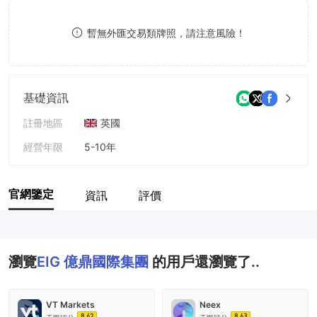
8
9
9
暫無外匯交易類牌照，請注意風險！
9
基礎資訊
註冊地區
英國
經營年限
5-10年
公司全稱
EVERING INTERNATIONAL GROUP
官網鑒定
資訊
評價
瀏覽
EIG 億鼎國際集團
的用戶還瀏覽了..
VT Markets
Neex
8.62
8.63