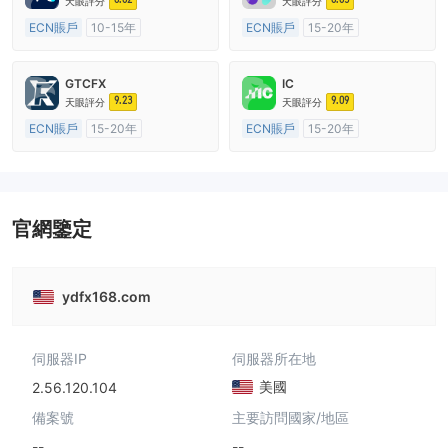
天眼評分
天眼評分
ECN賬戶
10-15年
ECN賬戶
15-20年
澳大利亞監管
全牌照 (MM)
澳大利亞監管
全牌照 (MM)
主標MT4
主標MT4
GTCFX
IC
9.23
9.09
天眼評分
天眼評分
ECN賬戶
15-20年
ECN賬戶
15-20年
英國監管
全牌照 (MM)
澳大利亞監管
全牌照 (MM)
主標MT4
主標MT4
官網鑒定
ydfx168.com
伺服器IP
伺服器所在地
美國
2.56.120.104
備案號
主要訪問國家/地區
--
--