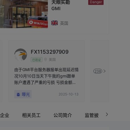
天眼实勘
Danger
GMI
英国
FX1153297909
煜天
美国
已验证
未验证
由于GMI平台服务器报单出现延迟情
平台出金，提到了T
238
况10月10日当天下午我的gmi跟单
客服说在联系，一
账户遭遇了严重的亏损 亏损金额大
了，客户都不回应
概800美金 事后我发现我的跟单账
不了,提不了金。
曝光
曝光
2025-10-13
户里部分单子平仓点位跟带单者的
单子不一样 平仓点位差了有8美金
而且跟单账户报单有遗漏单 导致我
本金和利润严重亏损 五个账户差点
企业
相关员工
公司简介
监管披露
资讯
爆仓 后续跟单的过程中GMI平台滑
点严重 本次由于GMI平台服务器报