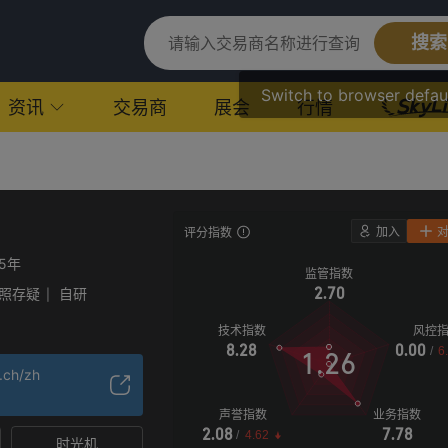
搜索
Switch to browser defau
资讯
交易商
展会
行情
加入
评分指数
15年
监管指数
2.70
照存疑
自研
|
技术指数
风控
 (STP)已撤销
8.28
0.00
/
6
1.26
.ch/zh
声誉指数
业务指数
2.08
7.78
/
4.62
时光机