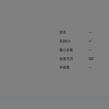
属于 非正常市场、系统
按国际行业规则，此类
平台按照正常可成交价
而不是让客户承担异常
复
原
--
货币
aw Tick Data） •
供应商 LP 的执行记录
支持EA
情重新结算异常订单 但
--
最小点差
球性突发情况，非平台可
拒绝退款，也拒绝提供成
(2)
出金方式
可成交价
常时段出现如此跳空，
--
手续费
自己也已经承认属于异
此拒绝复核与退赔明显
 金融监管部
LP 仲裁