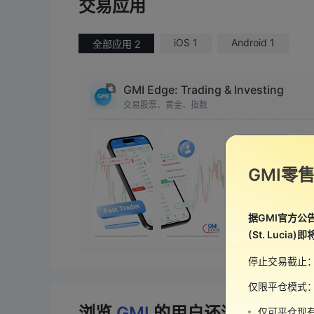
交易应用
iOS 1
Android 1
全部应用 2
GMI Edge: Trading & Investing
交易股票、黄金、指数
GMI零
据GMI官方公告，旗下
(St. Lucia)即
停止交易截止：
仅限平仓模式：2
浏览
GMI
的用户还浏览了..
仅可平仓现