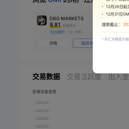
12月26日
12月31日
DBG MARKETS
8.81
提款截止：
2
天眼评分
ECN账户
10-15年
澳大利亚监管
全牌照 (MM)
* 外汇天眼提示
详情
跳转官网
主标MT4
交易数据
交易活跃度
出入金
总保证金走势