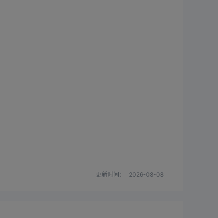
单延迟给我造成的亏损严重打乱了
我的交易计划给我造成极大困扰
更新时间：
2026-08-08