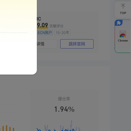
TOP
IC
9.09
天眼评分
ECN账户
15-20年
澳大利亚监管
全牌照 (MM)
Chrome
网
详情
跳转官网
主标MT4
爆仓率
1.94%