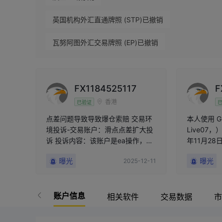
英国机构外汇直通牌照 (STP)已撤销
瓦努阿图外汇交易牌照 (EP)已撤销
高级风险隐患
FX1184525117
F
香港
已验证
点差问题导致导致爆仓索赔 交易环
本人使用 G
境投诉-交易账户：滑点点差扩大投
Live07
诉 投诉内容：该账户是ea操作，盘
年11月28
面点差一直是30以内，但是每个单
成交价严重偏离
曝光
曝光
2025-12-11
子进场出场都扩大至几十美金，导
可成交的极端报价 •
致ea重复下单，最终导致爆仓 申
常价格被强平 • 损失总计 -2
诉：索赔因为点差问题导致的所有
6.72 USC 随后 GMI 官方发布紧急
亏损金额，或直接恢复至早上开盘
账户信息
通告，明确说明： • 
相关软件
交易数据
市
时的账户净值
导致报价异常 • 流动性供
异常 • 市场波动非平台可控 既然官