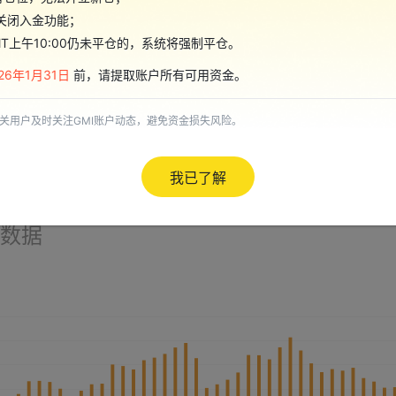
起关闭入金功能；
GMT上午10:00仍未平仓的，系统将强制平仓。
ATFX
Mitrade
9.21
8.59
026年1月31日
前，请提取账户所有可用资金。
天眼评分
天眼评分
ECN账户
10-15年
15-20年
澳大利亚监管
澳大利亚监管
全牌照 (MM)
全牌照 (MM)
自研
相关用户及时关注GMI账户动态，避免资金损失风险。
详情
跳转官网
详情
跳转官
主标MT4
我已了解
数据