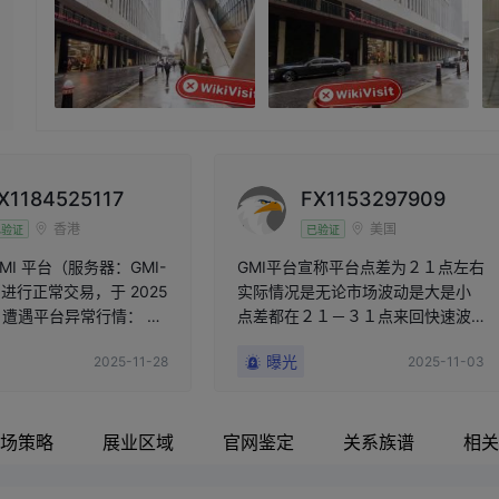
X1184525117
FX1153297909
香港
美国
已验证
已验证
MI 平台（服务器：GMI-
GMI平台宣称平台点差为２１点左右
，）进行正常交易，于 2025
实际情况是无论市场波动是大是小
日遭遇平台异常行情： •
点差都在２１－３１点来回快速波
真实市场 • 出现不
动 这和平台宣传的２１点差严重不
曝光
2025-11-28
2025-11-03
 多单瞬间以异
符 纯纯就是恶意滑点吃客户手续费
82,41
虚假宣传构成恶意欺诈客户
CME 技术故障
场策略
展业区域
官网鉴定
关系族谱
相关
应商出现