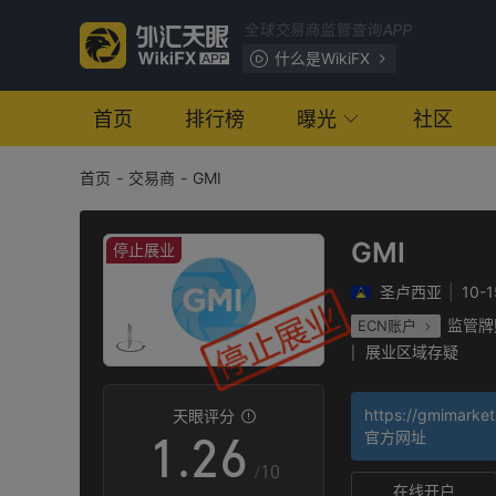
全球交易商监管查询APP
0
什么是WikiFX
1
首页
排行榜
曝光
社区
首页
-
交易商
-
GMI
2
3
GMI
停止展业
圣卢西亚
|
10-
0
4
监管牌
ECN账户
展业区域存疑
|
0
1
5
英国机构外汇直通牌照
|
高级风险隐患
|
https://gmimarket
天眼评分
1
.
2
6
官方网址
/10
在线开户