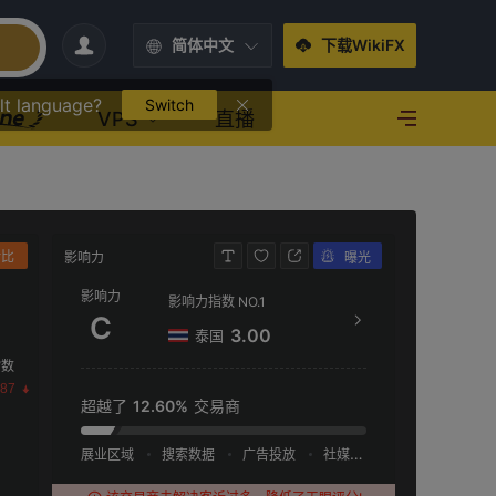
简体中文
下载WikiFX
lt language?
Switch
VPS
直播
对比
影响力
曝光
联系方式
影响力
影响力指数 NO.1
htt
C
3.00
泰国
Groun
指数
g, Ro
.87
os-Is
超越了
12.60%
交易商
展业区域
搜索数据
广告投放
社媒指数