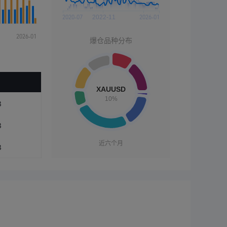
爆仓品种分布
3
3
近六个月
3