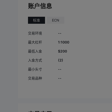
方已经承认
账户信息
异常事件，
损失理应由
重新结算，
标准
ECN
价格损失。 我多次向平台申请
核，请求： • 提供异常时间段的 
--
交易环境
始逐笔报价（R
提供 流动性
1:1000
最大杠杆
• 按正常行
$200
最低入金
平台以“全
控”为理由
(2)
入金方式
交对账资料。 真实市场的
不可能在正
--
最小头寸
且官方公告
--
交易品种
常行情，因
不合理。 我将继续保留所有证据，
并准备升级至： • FSC
门 • CME Market Data Dispute •
上游流动性 