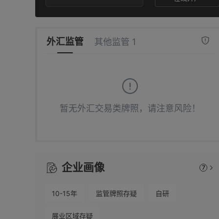
2
3
7
3
4
8
外汇监管
其他监管 1
4
5
9
5
6
暂无外汇交易类牌照，请注意风险！
6
7
7
8
企业画像
7
8
9
10-15年
监管牌照存疑
自研
9
展业区域存疑