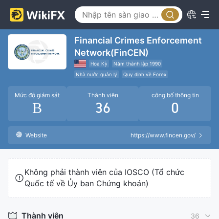
Financial Crimes Enforcement
Network(FinCEN)
Hoa Kỳ
Năm thành lập 1990
Nhà nước quản lý
Quy định về Forex
Mức độ giám sát
Thành viên
công bố thông tin
B
36
0
Website
https://www.fincen.gov/
Không phải thành viên của IOSCO (Tổ chức
Quốc tế về Ủy ban Chứng khoán)
Thành viên
36