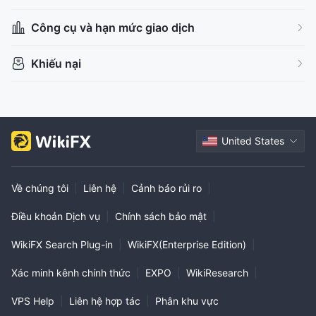
Nghiệp vụ quốc tế
Nhà môi giới khu vực
Công cụ và hạn mức giao dịch
Khiếu nại
United States
Về chúng tôi
|
Liên hệ
|
Cảnh báo rủi ro
|
Điều khoản Dịch vụ
|
Chính sách bảo mật
|
WikiFX Search Plug-in
|
WikiFX(Enterprise Edition)
|
Xác minh kênh chính thức
|
EXPO
|
WikiResearch
|
VPS Help
|
Liên hệ hợp tác
|
Phân khu vực