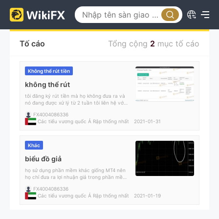
Tố cáo
Tổng cộng
2
mục tố cáo
Không thể rút tiền
không thể rút
tôi đăng ký rút tiền mà họ không đưa ra và
nó đang được xử lý từ 2 tuần tôi liên hệ với
nhóm hỗ trợ, chặn tôi
FX4004086336
Các tiểu vương quốc Ả Rập thống nhất
2021-01-31
Khác
biểu đồ giả
họ sử dụng phần mềm khác giống MT4 nên
họ chỉ đưa ra lợi nhuận giả trong phần mềm
giống MT4
FX4004086336
Các tiểu vương quốc Ả Rập thống nhất
2021-01-19