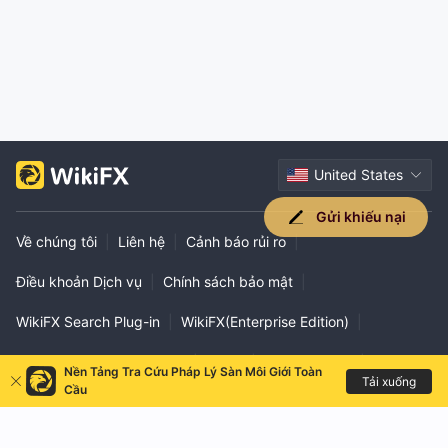
United States
Gửi khiếu nại
Về chúng tôi
|
Liên hệ
|
Cảnh báo rủi ro
|
Điều khoản Dịch vụ
|
Chính sách bảo mật
|
WikiFX Search Plug-in
|
WikiFX(Enterprise Edition)
|
Xác minh kênh chính thức
|
EXPO
|
WikiResearch
|
Nền Tảng Tra Cứu Pháp Lý Sàn Môi Giới Toàn
Tải xuống
Cầu
VPS Help
|
Liên hệ hợp tác
|
Phân khu vực