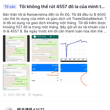
bản các quy định ở một vị trí dễ thấy để người dùng xác minh. C
Tôi không thể rút 4557 đô la của mình từT
Tố cáo
húng tôi đã vào "TGM Financial LLC "và" Trade Global Market "tr
ên trang web chính thức của NFA tại Hoa Kỳ, và không tìm thấy
GM
Bản thân tôi là Ramakrishna đến từ Ấn Độ. Tôi đã đầu tư $ 4000
kết quả nào. Rõ ràng là nó không được quản lý!
vào thẻ tín dụng của mình và giao dịch với TradeGlobalMarket. T
ôi đã sử dụng và giao dịch khoảng một tháng. Tôi đã kiếm được
khoảng 557 đô la trong một tháng. Bây giờ số dư tài khoản của t
ôi là 4557 $. Ba ngày trước khi tôi cần thanh toán hóa đơn thẻ tí
n dụng của mình và tôi yêu cầu rút số tiền. Cuối cùng họ đang n
ói lý do không phù hợp. Của tôiTGM điều phối viên MR. Abhijay v
à Rohith họ là người quản lý tài khoản. Đừng đầu tư với họ.
2021-08-28
Nigeria
明月清风43177