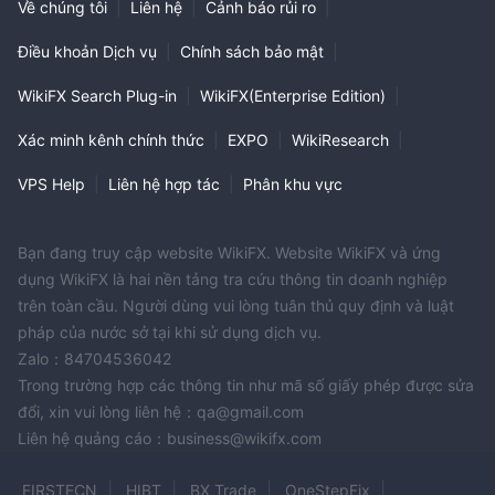
Về chúng tôi
|
Liên hệ
|
Cảnh báo rủi ro
|
Điều khoản Dịch vụ
|
Chính sách bảo mật
|
WikiFX Search Plug-in
|
WikiFX(Enterprise Edition)
|
Xác minh kênh chính thức
|
EXPO
|
WikiResearch
|
VPS Help
|
Liên hệ hợp tác
|
Phân khu vực
Bạn đang truy cập website WikiFX. Website WikiFX và ứng
dụng WikiFX là hai nền tảng tra cứu thông tin doanh nghiệp
trên toàn cầu. Người dùng vui lòng tuân thủ quy định và luật
pháp của nước sở tại khi sử dụng dịch vụ.
Zalo：84704536042
Trong trường hợp các thông tin như mã số giấy phép được sửa
đổi, xin vui lòng liên hệ：qa@gmail.com
Liên hệ quảng cáo：business@wikifx.com
FIRSTECN
HIBT
BX Trade
OneStepFix