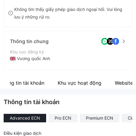
9
7
9
Không tìm thấy giấy phép giao dịch ngoại hối. Vui lòng
lưu ý những rủi ro.
8
9
Thông tin chung
Khu vực đăng ký
Vương quốc Anh
Thời gian hoạt động
5-10 năm
Thông tin tài khoản
Khu vực hoạt động
Website
Tên công ty
TGM Financial LLC
Thông tin tài khoản
Advanced ECN
Pro ECN
Premium ECN
Cla
Điều kiện giao dịch