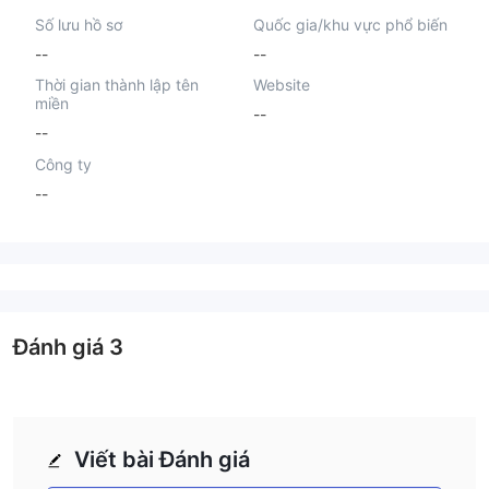
Số lưu hồ sơ
Quốc gia/khu vực phổ biến
--
--
Thời gian thành lập tên
Website
miền
--
--
Công ty
--
Đánh giá
3
Viết bài Đánh giá