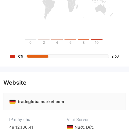
0
2
4
6
8
10
2.60
CN
Website
tradeglobalmarket.com
IP máy chủ
Vị trí Server
49.12.100.41
Nước Đức