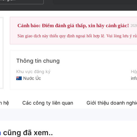
Cảnh báo: Điểm đánh giá thấp, xin hãy cảnh giác!
202
Sàn giao dịch này thiếu quy định ngoại hối hợp lệ. Vui lòng lưu ý rủ
Thông tin chung
Khu vực đăng ký
Hộ
Nước Úc
in
Thời gian hoạt động
Tr
5-10 năm
ht
n hệ
Các công ty liên quan
Giới thiệu doanh ngh
Tên công ty
Địa
Star Beta
Le
a
cũng đã xem..