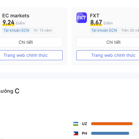
EC markets
FXT
9.24
8.67
Điểm
Điểm
Tài khoản ECN
10-15 năm
Tài khoản ECN
Trên 20 n
Đăng ký tại Nước Úc
Đăng ký tại Nước Úc
Chi tiết
Chi tiết
GP Tạo lập Thị trường Ngoại hối (MM)
MT4 Chính thức
MT4 Chính thức
Trang web chính thức
Trang web chính thức
C
hưởng
UZ
PH