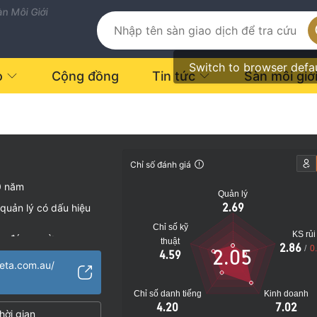
n Môi Giới
Switch to browser defa
o
Cộng đồng
Tin tức
Sàn môi giớ
Chỉ số đánh giá
0 năm
Quản lý
2.69
quản lý có dấu hiệu
Chỉ số kỹ
KS rủi
vụ đáng ngờ
thuật
2.86
/
0
2.05
4.59
o
eta.com.au/
Chỉ số danh tiếng
Kinh doanh
4.20
7.02
hời gian