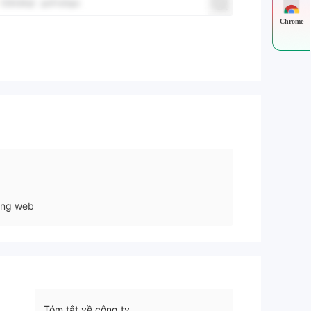
Chrome
ang web
Tóm tắt về công ty