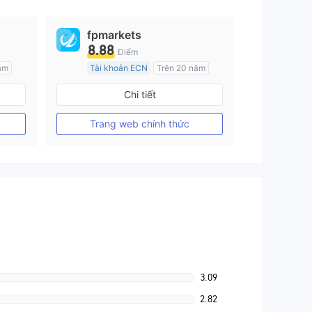
fpmarkets
8.88
Điểm
ăm
Tài khoản ECN
Trên 20 năm
Đăng ký tại Nước Úc
Chi tiết
GP Tạo lập Thị trường Ngoại hối (MM)
GP Tạo lập Thị trường Ngoại hối (MM)
MT4 Chính thức
Trang web chính thức
3.09
2.82