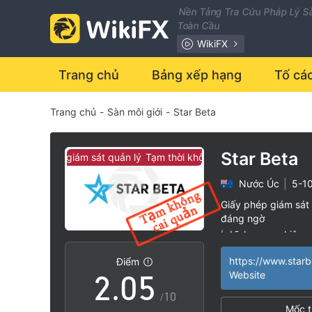
Nền Tảng Tra Cứu Pháp Lý Sà
Toàn Cầu
WikiFX
0
Trang chủ
Bảng xếp hạng
Tố cá
Trang chủ
-
Sàn môi giới
-
Star Beta
1
2
Star Beta
ời không có giám sát quản lý
Tạm thời không có giám sát quản lý
Nước Úc
|
5-1
0
3
Giấy phép giám sát 
đáng ngờ
1
4
Lĩnh vực nghiệp 
|
Nguy cơ rủi ro ca
|
https://www.starb
Điểm
2
.
0
5
Website
/10
Mốc t