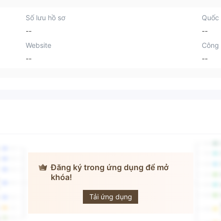
Số lưu hồ sơ
Quốc 
--
--
Website
Công 
--
--
Đăng ký trong ứng dụng để mở
khóa!
Star Beta
Tải ứng dụng