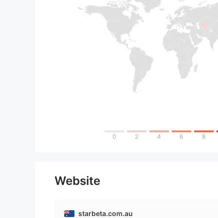
0
2
4
6
8
Website
starbeta.com.au