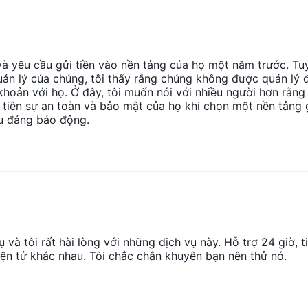
 nhà giao dịch bắt buộc phải thận trọng và tiến hành thẩm định toàn 
và yêu cầu gửi tiền vào nền tảng của họ một năm trước. Tu
 quản lý của chúng, tôi thấy rằng chúng không được quản lý 
khoản với họ. Ở đây, tôi muốn nói với nhiều người hơn rằng
phép các nhà giao dịch kiểm soát vị thế lớn hơn với số vốn nhỏ hơn.
u tiên sự an toàn và bảo mật của họ khi chọn một nền tảng 
là phải hiểu những rủi ro liên quan.
ệu đáng báo động.
lệch cạnh tranh, đảm bảo rằng các nhà giao dịch có thể vào và tho
ều nhà giao dịch, từ người mới bắt đầu đến nhà giao dịch chuyên
hác nhau phù hợp với các nhu cầu giao dịch khác nhau.
ạt và được một số công ty lớn nhất ở Hoa Kỳ sử dụng, cho thấy độ ti
 nhà giao dịch có thể nhận được hỗ trợ bất cứ lúc nào, đảm bảo trải
 và tôi rất hài lòng với những dịch vụ này. Hỗ trợ 24 giờ, t
điện tử khác nhau. Tôi chắc chắn khuyên bạn nên thử nó.
 Star Beta có thể không cung cấp đầy đủ các sản phẩm giao dịch, 