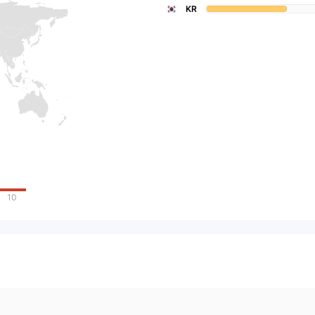
KR
10