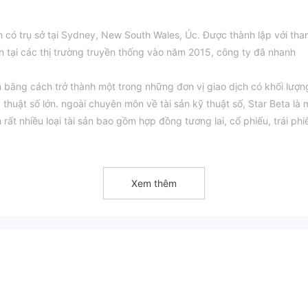
ính có trụ sở tại Sydney, New South Wales, Úc. Được thành lập với th
h tại các thị trường truyền thống vào năm 2015, công ty đã nhanh
h bằng cách trở thành một trong những đơn vị giao dịch có khối lượn
ỹ thuật số lớn. ngoài chuyên môn về tài sản kỹ thuật số, Star Beta là 
ất nhiều loại tài sản bao gồm hợp đồng tương lai, cổ phiếu, trái phi
hiên bản beta, được đánh giá cao và sử dụng bởi một số công ty môi
tiếng nhất ở Hoa Kỳ.
n biết rằng Star Beta hoạt động mà không có bất kỳ sự giám sát pháp
Xem thêm
m năng là tình trạng không được kiểm soát của nhà môi giới. Nó thiế
iệc thiếu quy định này có thể gây ra rủi ro đáng kể cho các nhà giao
ường thiếu các tiêu chuẩn minh bạch và tuân thủ nghiêm ngặt do các
 kiểm soát có thể gặp khó khăn trong việc tìm kiếm sự trợ giúp tro