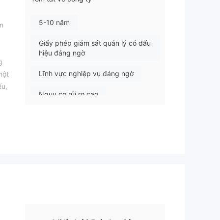
5-10 năm
am
Giấy phép giám sát quản lý có dấu
hiệu đáng ngờ
g
Lĩnh vực nghiệp vụ đáng ngờ
một
ếu,
Nguy cơ rủi ro cao
 lý
u
 cơ
ng