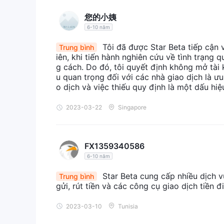
trường hợp có tranh chấp hoặc sai sót. Vì vậy, các
您的小姨
trước khi giao dịch với các nhà môi giới như vậy.
6-10 năm
Ưu và nhược điểm
Tôi đã được Star Beta tiếp cận 
Trung bình
iên, khi tiến hành nghiên cứu về tình trạng
Ưu điểm:
g cách. Do đó, tôi quyết định không mở tài 
đòn bẩy cao: Star Beta cung cấp đòn bẩy cao, cho 
u quan trọng đối với các nhà giao dịch là ư
điều này có thể tăng lợi nhuận nhưng điều cần thiết 
o dịch và việc thiếu quy định là một dấu hi
Mức chênh lệch thấp: Công ty cung cấp mức chênh 
2023-03-22
Singapore
vị thế với chi phí tối thiểu.
tùy chọn tài khoản đa dạng: Star Beta phục vụ nhi
nghiệp, bằng cách cung cấp nhiều loại tài khoản k
FX1359340586
Nhiều tùy chọn nền tảng: Nền tảng Beta rất linh ho
6-10 năm
cậy và các tính năng nâng cao của nó.
Hỗ trợ 24 giờ: Với dịch vụ hỗ trợ khách hàng 24/24,
Star Beta cung cấp nhiều dịch vụ
Trung bình
gửi, rút tiền và các công cụ giao dịch tiền 
nghiệm giao dịch suôn sẻ.
Nhược điểm:
2023-03-10
Tunisia
sản phẩm kinh doanh hạn chế: mặc dù có thế mạnh,
chế cơ hội đa dạng hóa.