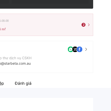
6-08-08
2
i ro!
p thư dịch vụ CSKH
fo@starbeta.com.au
ang web của công ty
tps://www.starbeta.com.au/
iệp
Đánh giá
 chỉ công ty
vel 31 200 George Street Sydney Australia