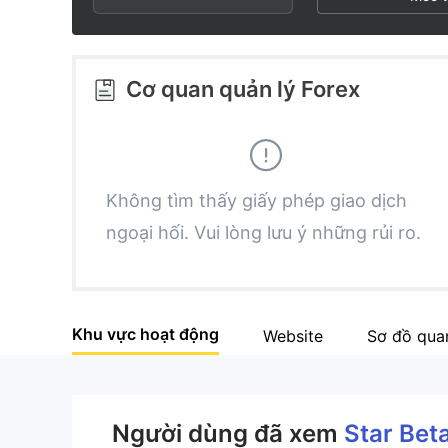
3
1
6
4
2
7
Cơ quan quản lý Forex
5
3
8
6
4
9
Không tìm thấy giấy phép giao dịch
ngoại hối. Vui lòng lưu ý những rủi ro.
7
5
8
6
Khu vực hoạt động
Website
Sơ đồ qua
9
7
8
Người dùng đã xem
Star Bet