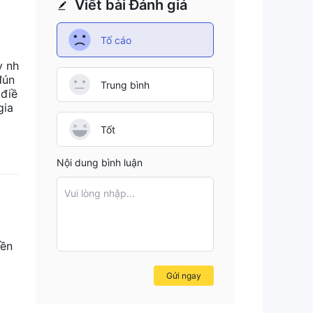
Viết bài Đánh giá
diện
Tố cáo
y nh
đún
Trung bình
 điề
gia
Tốt
át
Nội dung bình luận
Vui lòng nhập...
n
iền
Gửi ngay
hạn