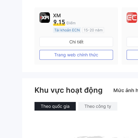
9
XM
9.15
Điểm
Tài khoản ECN
15-20 năm
Đăng ký tại Nước Úc
Chi tiết
GP Tạo lập Thị trường Ngoại hối (MM)
MT4 Chính thức
Trang web chính thức
Khu vực hoạt động
Mức ảnh 
Theo quốc gia
Theo công ty