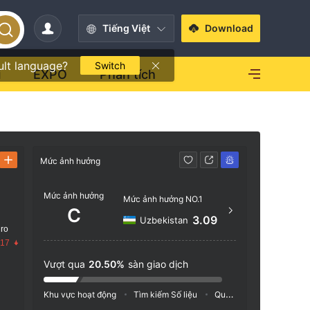
Tiếng Việt
Download
ult language?
Switch
i
EXPO
Phân tích
Mức ảnh hưởng
Liên hệ
Mức ảnh hưởng
https
Mức ảnh hưởng NO.1
C
Level
3.09
Uzbekistan
 ro
Austra
.17
Vượt qua
20.50%
sàn giao dịch
Khu vực hoạt động
Tìm kiếm Số liệu
Quảng cáo
Chỉ số M