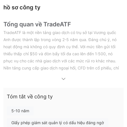
hồ sơ công ty
Tổng quan về TradeATF
TradeATF là một nền tảng giao dịch có trụ sở tại Vương quốc
Anh được thành lập trong vòng 2-5 năm qua. Đáng chú ý, nó
hoạt động mà không có quy định cụ thể. Với mức tiền gửi tối
thiểu thấp chỉ $50 và đòn bẩy tối đa cao lên đến 1:500, nó
phục vụ cho các nhà giao dịch với các mức rủi ro khác nhau.
Nền tảng cung cấp giao dịch ngoại hối, CFD trên cổ phiếu, chỉ
số, hàng hóa và tiền điện tử. Sử dụng các nền tảng thân thiện
với người dùng như MT4, MetaTrader WebTrader và ứng dụng
di động, TradeATF cung cấp mức chênh lệch cạnh tranh bắt
Tóm tắt về công ty
đầu từ 0.0 pips.
Người giao dịch có thể lựa chọn từ các loại tài khoản khác nhau
- Bạc, Vàng và Bạch kim - với tài khoản thử nghiệm có sẵn để
5-10 năm
luyện tập. Hỗ trợ khách hàng có thể truy cập 24/5 qua trò
Giấy phép giám sát quản lý có dấu hiệu đáng ngờ
chuyện trực tiếp, email, điện thoại, Twitter và Facebook.