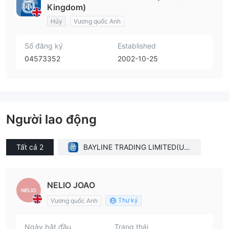
Kingdom)
Hủy
Vương quốc Anh
Số đăng ký
Established
04573352
2002-10-25
Người lao động
Tất cả 2
BAYLINE TRADING LIMITED(Uni
ted Kingdom)
NELIO JOAO
Thư ký
Vương quốc Anh
Ngày bắt đầu
Trạng thái