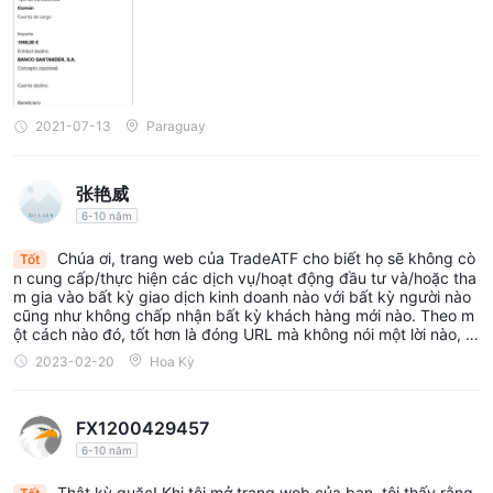
giáo dục hạn chế so với một số sàn giao dịch khác.
Tiềm năng xung đột lợi ích: TradeATF là một nhà cung cấp thị
trường, điều này có nghĩa là nó có thể giao dịch đối đầu với
khách hàng của mình.
Hồ sơ giới hạn: TradeATF là một nhà môi giới tương đối mới, do
2021-07-13
Paraguay
đó nó có một hồ sơ giới hạn.
Công cụ thị trường
张艳威
TradeATF cung cấp một loạt các công cụ giao dịch đa dạng,
6-10 năm
bao gồm Forex, CFD trên cổ phiếu, chỉ số, hàng hóa và tiền điện
Chúa ơi, trang web của TradeATF cho biết họ sẽ không cò
Tốt
tử.
n cung cấp/thực hiện các dịch vụ/hoạt động đầu tư và/hoặc tha
m gia vào bất kỳ giao dịch kinh doanh nào với bất kỳ người nào
Forex
: Giao dịch ngoại hối là việc mua bán tiền tệ. TradeATF
cũng như không chấp nhận bất kỳ khách hàng mới nào. Theo m
cung cấp một loạt các cặp ngoại tệ để giao dịch, bao gồm các
ột cách nào đó, tốt hơn là đóng URL mà không nói một lời nào, p
hải không?
cặp chính như EUR/USD và USD/JPY, các cặp phụ như
2023-02-20
Hoa Kỳ
EUR/NZD và AUD/NZD, và các cặp kỳ lạ như EUR/TRY và
USD/MXN.
FX1200429457
CFDs trên Cổ phiếu
: CFDs (hợp đồng chênh lệch) là một loại
6-10 năm
tài sản phái sinh cho phép nhà giao dịch đầu cơ vào giá cả cổ
phiếu mà không thực sự sở hữu cổ phiếu đó. TradeATF cung
Thật kỳ quặc! Khi tôi mở trang web của bạn, tôi thấy rằng