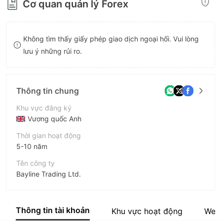
Cơ quan quản lý Forex
8
9
Không tìm thấy giấy phép giao dịch ngoại hối. Vui lòng
lưu ý những rủi ro.
Thông tin chung
Khu vực đăng ký
Vương quốc Anh
Thời gian hoạt động
5-10 năm
Tên công ty
Bayline Trading Ltd.
Viết tắt
TradeATF
Thông tin tài khoản
Khu vực hoạt động
Web
Nhân viên doanh nghiệp