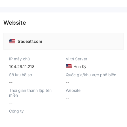
Website
tradeatf.com
IP máy chủ
Vị trí Server
104.26.11.218
Hoa Kỳ
Số lưu hồ sơ
Quốc gia/khu vực phổ biến
--
--
Thời gian thành lập tên
Website
miền
--
--
Công ty
--