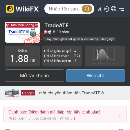
3
3
4
4
5
5
TradeATF
Tạm thời không có giám sát quản lý
Tạm thời không có giám sát quản lý
6
6
5-10 năm
Giấy phép giám sát quản lý có dấu hiệu đáng ngờ
0
7
7
Lĩnh vực nghiệp vụ đáng ngờ
Nguy cơ rủi ro cao
Điểm
Chỉ số giám sát quản lý
4.35
1
.
8
8
Chỉ số kinh doanh
7.21
/10
Chỉ số kiểm soát rủi ro
2.32
2
9
9
Mở tài khoản
Website
3
4
một chuyến thăm đến TradeATF ở belize - không tìm thấy văn phòng
Danger
5
Cảnh báo: Điểm đánh giá thấp, xin hãy cảnh giác!
6
Lần kiểm tra trước 2026-08-06
Rủi ro
3
7