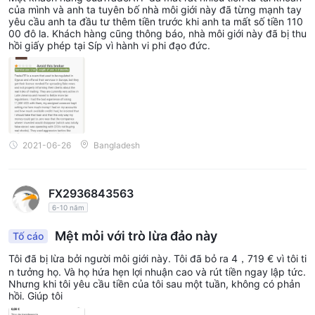
của mình và anh ta tuyên bố nhà môi giới này đã từng mạnh tay
loạt các tài sản có thể giao dịch, bao gồm ngoại hối, CFD trên
yêu cầu anh ta đầu tư thêm tiền trước khi anh ta mất số tiền 110
00 đô la. Khách hàng cũng thông báo, nhà môi giới này đã bị thu
cổ phiếu, chỉ số, hàng hóa và tiền điện tử.
hồi giấy phép tại Síp vì hành vi phi đạo đức.
Chênh lệch cạnh tranh: TradeATF cung cấp chênh lệch cạnh
tranh trên các tài sản có thể giao dịch.
Các nền tảng giao dịch thân thiện với người dùng: TradeATF
cung cấp các nền tảng giao dịch thân thiện với người dùng, bao
gồm MT4, MetaTrader WebTrader và ứng dụng giao dịch di
động.
2021-06-26
Bangladesh
Hỗ trợ khách hàng 24/5: TradeATF cung cấp hỗ trợ khách hàng
24/5 qua trò chuyện trực tiếp, email và điện thoại.
Nhược điểm của TradeATF
FX2936843563
:
6-10 năm
Quản lý hạn chế: TradeATF không được quy định bởi bất kỳ cơ
quan quản lý tài chính chính thống nào.
Mệt mỏi với trò lừa đảo này
Tố cáo
Phương thức thanh toán hạn chế: TradeATF chỉ chấp nhận một
Tôi đã bị lừa bởi người môi giới này. Tôi đã bỏ ra 4，719 € vì tôi ti
số phương thức thanh toán hạn chế, bao gồm thẻ tín dụng/ghi
n tưởng họ. Và họ hứa hẹn lợi nhuận cao và rút tiền ngay lập tức.
nợ, chuyển khoản ngân hàng và ví điện tử.
Nhưng khi tôi yêu cầu tiền của tôi sau một tuần, không có phản
hồi. Giúp tôi
Tài nguyên giáo dục hạn chế: TradeATF cung cấp tài nguyên