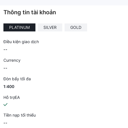
--
Thông tin tài khoản
PLATINUM
SILVER
GOLD
Điều kiện giao dịch
--
Currency
--
Đòn bẩy tối đa
1:400
Hỗ trợEA
Tiền nạp tối thiểu
--