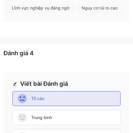
Việc nạp tiền và rút tiền được thực hiện thông qua Chuyển
Lĩnh vực nghiệp vụ đáng ngờ
Nguy cơ rủi ro cao
khoản ngân hàng, Thẻ tín dụng/Ghi nợ, Ví điện tử và Tiền điện
tử. TradeATF cũng nhấn mạnh việc đào tạo cho người giao dịch,
cung cấp các buổi hội thảo trực tuyến, hướng dẫn giao dịch và
sách điện tử để nâng cao kiến thức và kỹ năng thị trường của
người dùng.
Đánh giá
4
Viết bài Đánh giá
Tố cáo
Trung bình