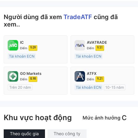
Người dùng đã xem
TradeATF
cũng đã
xem..
IC
AVATRADE
9.09
9.51
Điểm
Điểm
Tài khoản ECN
Tài khoản ECN
15-20 năm
15-20 năm
Đăng ký tại Nước Úc
Đăng ký tại Nước Úc
GO Markets
ATFX
GP Tạo lập Thị trường Ngoại hối (MM)
GP Tạo lập Thị trường Ngoại hối (MM)
8.98
9.21
Điểm
Điểm
MT4 Chính thức
MT4 Chính thức
Trên 20 năm
Tài khoản ECN
10-15 năm
Đăng ký tại Nước Úc
Đăng ký tại Nước Úc
GP Tạo lập Thị trường Ngoại hối (MM)
GP Tạo lập Thị trường Ngoại hối (MM)
cTrader
MT4 Chính thức
Khu vực hoạt động
C
Mức ảnh hưởng
Theo quốc gia
Theo công ty