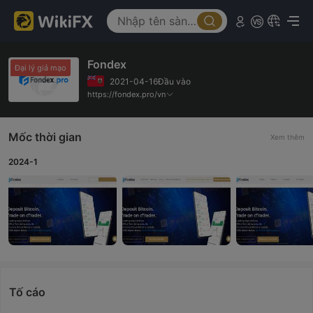
Fondex
Đại lý giả mạo
2021-04-16Đầu vào
https://fondex.pro/vn
Mốc thời gian
Xem thêm
2024-1
Tố cáo