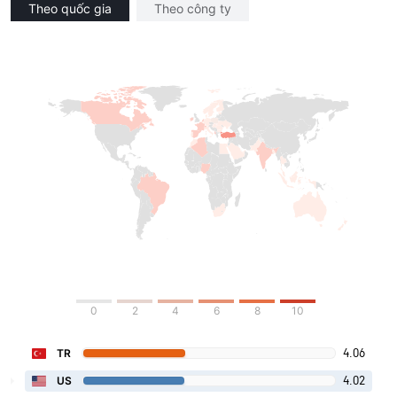
Theo quốc gia
Theo công ty
0
2
4
6
8
10
4.06
TR
4.02
US