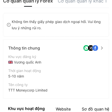
Cơ quan quản lý Forex
Cơ quan quản lý khác 1
9
8
9
Không tìm thấy giấy phép giao dịch ngoại hối. Vui lòng
lưu ý những rủi ro.
Thông tin chung
Khu vực đăng ký
Vương quốc Anh
Thời gian hoạt động
5-10 năm
Tên công ty
TTT Moneycorp Limited
Viết tắt
Moneycorp
Khu vực hoạt động
Website
Sơ đồ quan hệ