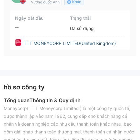
Khác
Vương quốc Anh
Ngày bắt đầu
Trạng thái
--
Đã sử dụng
TTT MONEYCORP LIMITED(United Kingdom)
hồ sơ công ty
Tổng quan
Thông tin & Quy định
Moneycorp( TTT Moneycorp Limited ) là một công ty quốc tế,
được thành lập vào năm 1962, cung cấp cho khách hàng cá
nhân và doanh nghiệp các nhu cầu thanh toán khác nhau, bao
gồm giải pháp thanh toán thương mại, thanh toán cá nhân nước
ngoài (ví dụ: mua bất động sản), tiền đi lại sân bay (văn phòng