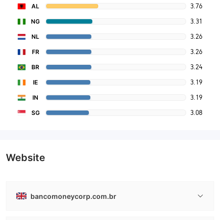
3.76
AL
3.31
NG
3.26
NL
3.26
FR
3.24
BR
3.19
IE
3.19
IN
3.08
SG
Website
bancomoneycorp.com.br