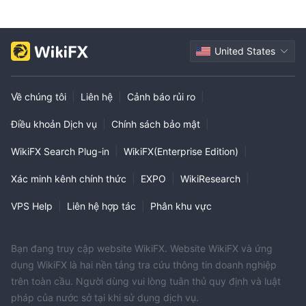
United States
Về chúng tôi
|
Liên hệ
|
Cảnh báo rủi ro
|
Điều khoản Dịch vụ
|
Chính sách bảo mật
|
WikiFX Search Plug-in
|
WikiFX(Enterprise Edition)
|
Xác minh kênh chính thức
|
EXPO
|
WikiResearch
|
VPS Help
|
Liên hệ hợp tác
|
Phân khu vực
Bạn đang truy cập website WikiFX. Website WikiFX và ứng
dụng WikiFX là hai nền tảng tra cứu thông tin doanh nghiệp
trên toàn cầu. Người dùng vui lòng tuân thủ quy định và luật
pháp của nước sở tại khi sử dụng dịch vụ.