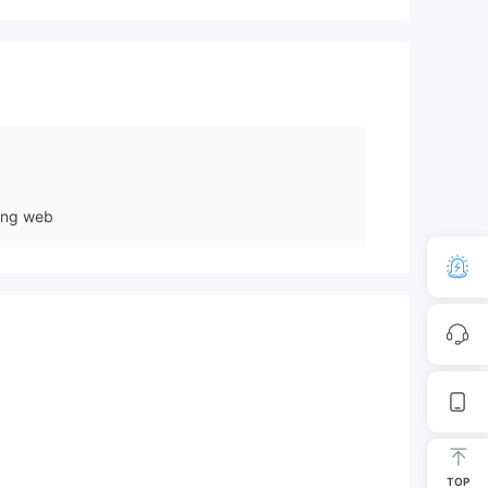
Lĩnh vực nghiệp vụ đáng ngờ
Nguy cơ rủi ro cao
ang web
TOP