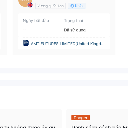
ROWAN
Khác
Vương quốc Anh
Ngày bắt đầu
Trạng thái
--
Đã sử dụng
AMT FUTURES LIMITED(United Kingdo
m)
Danger
g ty không được ủy qu
Danh sách cảnh báo FC