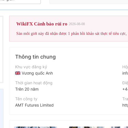
WikiFX Cảnh báo rủi ro
2026-08-08
Sàn môi giới này đã nhận được 1 phản hồi khảo sát thực tế tiêu cực,
Thông tin chung
Khu vực đăng ký
Hộ
Vương quốc Anh
in
Thời gian hoạt động
Điệ
Trên 20 năm
+4
Tên công ty
Tr
AMT Futures Limited
ht
Viết tắt
Địa
AMTF