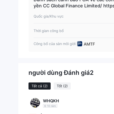
yền CC Global Finance Limited/ htt
m (Bản sao của Công ty được ủy quy
Quốc gia/Khu vực
Thời gian công bố
AMTF
Công bố của sàn môi giới
người dùng Đánh giá
2
Tất cả
(2)
Tốt
(2)
WHQKH
6-10 năm