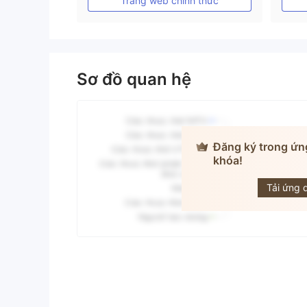
Trang web chính thức
Sơ đồ quan hệ
Đăng ký trong ứn
khóa!
A
Tải ứng 