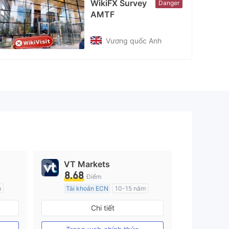
WikiFX Survey
Danger
nkedin
AMTF
tps://www.linkedin.com/company/18238071/
Vương quốc Anh
VT Markets
8.68
Điểm
m
Tài khoản ECN
10-15 năm
Đăng ký tại Nước Úc
Chi tiết
GP Tạo lập Thị trường Ngoại hối (MM)
GP Tạo lập Thị trường Ngoại hối (MM)
MT4 Chính thức