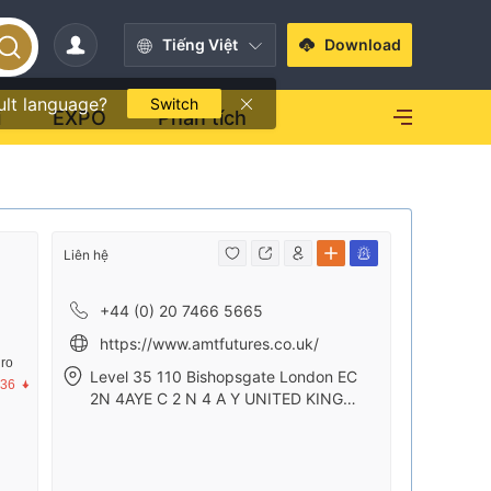
Tiếng Việt
Download
ult language?
Switch
i
EXPO
Phân tích
Liên hệ
+44 (0) 20 7466 5665
https://www.amtfutures.co.uk/
 ro
Level 35 110 Bishopsgate London EC
.36
2N 4AYE C 2 N 4 A Y UNITED KINGD
OM