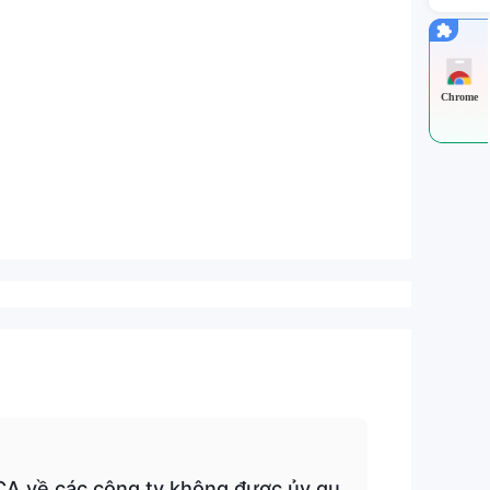
Chrome
A về các công ty không được ủy qu