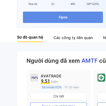
Đơn lõi
1G
40G
1M*ADSL
Open
Sơ đồ quan hệ
Các công ty liên quan
N
Người dùng đã xem
AMTF
cũ
AVATRADE
9.51
Điểm
Tài khoản ECN
15-20 năm
Đăng ký tại Nước Úc
Chi tiết
GP Tạo lập Thị trường Ngoại hối (MM)
MT4 Chính thức