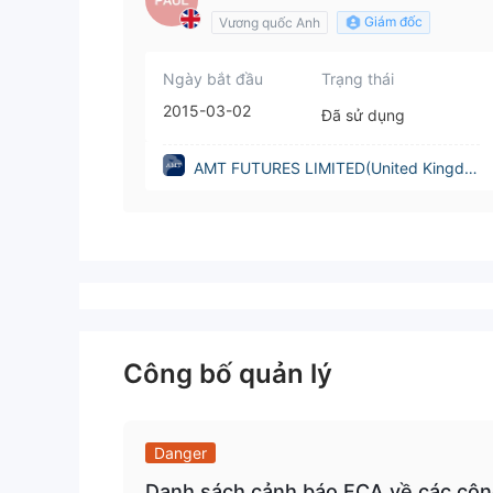
Giám đốc
Vương quốc Anh
Ngày bắt đầu
Trạng thái
2015-03-02
Đã sử dụng
AMT FUTURES LIMITED(United Kingdo
m)
Công bố quản lý
Danger
Danh sách cảnh báo FCA về các côn