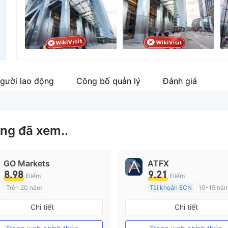
Nhân viên doanh nghiệp
Li
--
ht
gười lao động
Công bố quản lý
Đánh giá
ng đã xem..
GO Markets
ATFX
8.98
9.21
Điểm
Điểm
Trên 20 năm
Tài khoản ECN
10-15 nă
Đăng ký tại Nước Úc
Đăng ký tại Nước Úc
Chi tiết
Chi tiết
GP Tạo lập Thị trường Ngoại hối (MM)
cTrader
MT4 Chính thức