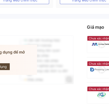
Trang web chính thức
Trang web chính thức
Giả mạo
Chưa xác nhậ
g dụng để mở
MTF
Chưa xác nhậ
dụng
Chưa xác nhậ