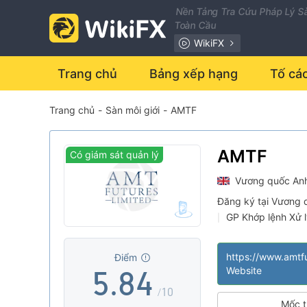
1
Nền Tảng Tra Cứu Pháp Lý Sà
Toàn Cầu
2
WikiFX
0
3
Trang chủ
Bảng xếp hạng
Tố cá
Trang chủ
-
Sàn môi giới
-
AMTF
1
4
0
2
5
1
AMTF
Có giám sát quản lý
Vương quốc An
3
6
2
Đăng ký tại Vương 
GP Khớp lệnh Xử 
|
4
7
3
Lĩnh vực nghiệp 
|
Nguy cơ rủi ro ca
|
https://www.amtfu
Điểm
5
.
8
4
Website
/10
Mốc t