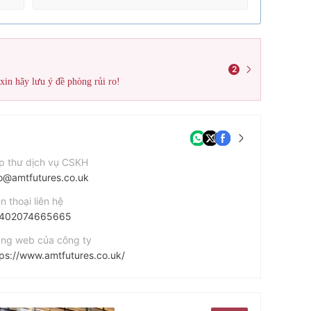
2
 xin hãy lưu ý đề phòng rủi ro!
p thư dịch vụ CSKH
fo@amtfutures.co.uk
n thoại liên hệ
402074665665
ang web của công ty
tps://www.amtfutures.co.uk/
 chỉ công ty
Level 35 110 Bishopsgate London EC2N 4AYE C 2 N 4 A Y UNITED KINGDOM