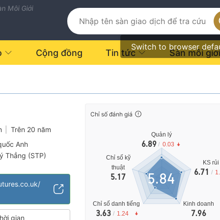
n Môi Giới
Switch to browser defa
o
Cộng đồng
Tin tức
Sàn môi giớ
Chỉ số đánh giá
h
|
Trên 20 năm
Quản lý
6.89
quốc Anh
/
0.03
lý Thẳng (STP)
Chỉ số kỹ
KS rủi
vụ đáng ngờ
thuật
6.71
/
1
5.84
5.17
o
tures.co.uk/
Chỉ số danh tiếng
Kinh doanh
3.63
7.96
/
1.24
hời gian