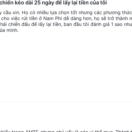
iến kéo dài 25 ngày để lấy lại tiền của tôi
y cầu xin. Họ có nhiều lựa chọn tốt nhưng các phương thức
m cho việc rút tiền ở Nam Phi dễ dàng hơn, họ sẽ trở thành 
ải chiến đấu để lấy lại tiền, ban đầu tôi đánh giá 1 sao nh
của mình.
phiếu trong AMTF, nhưng chủ yếu là các vị thế mua. Thành 