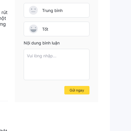
Trung bình
 rút
một
ưng
Tốt
Nội dung bình luận
Vui lòng nhập...
Gửi ngay
thật