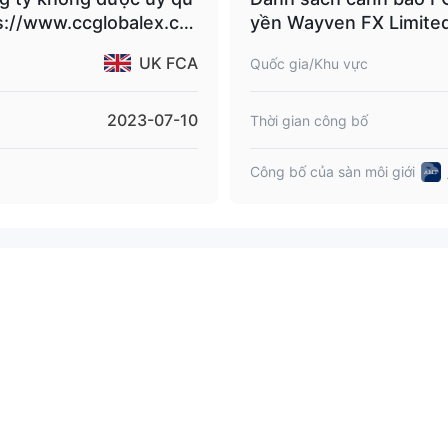
ps://www.ccglobalex.co
yền Wayven FX Limited
ền bởi FCA).
quyền).
UK FCA
Quốc gia/Khu vực
2023-07-10
Thời gian công bố
Công bố của sàn môi giới