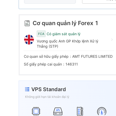
6
9
5
7
6
Cơ quan quản lý Forex
1
8
7
Có giám sát quản lý
FCA
Vương quốc Anh GP Khớp lệnh Xử lý
9
8
Thẳng (STP)
Cơ quan sở hữu giấy phép：AMT FUTURES LIMITED
9
Số giấy phép cai quản：146311
VPS Standard
Không giới hạn tài khoản đại lý