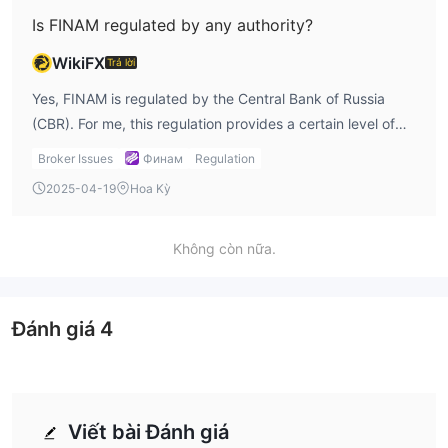
Is FINAM regulated by any authority?
WikiFX
Trả lời
Yes, FINAM is regulated by the Central Bank of Russia
(CBR). For me, this regulation provides a certain level of
security, especially for traders based in Russia. However,
Broker Issues
Финам
Regulation
if I were an international trader, I’d still be a bit cautious
2025-04-19
Hoa Kỳ
about the level of protection offered by the CBR
compared to other top-tier regulators like the FCA. In my
experience, regulation is important, but the specifics of
Không còn nữa.
each country's financial oversight play a big role in
deciding whether I’d feel comfortable with the broker.
Đánh giá
4
Viết bài Đánh giá