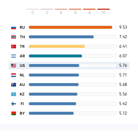
0
2
4
6
8
10
9.53
RU
7.42
TH
6.41
TR
6.07
AR
5.76
US
5.71
NL
5.68
AU
5.56
KZ
5.42
FI
5.12
BY