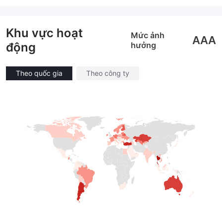
GP Tạo lập Thị trường Ngoại hối (MM)
GP Tạo lập Thị trường Ngoại hối (MM)
MT4 Chính thức
Tự tìm hiểu
Khu vực hoạt
Mức ảnh
AAA
động
hưởng
Theo quốc gia
Theo công ty