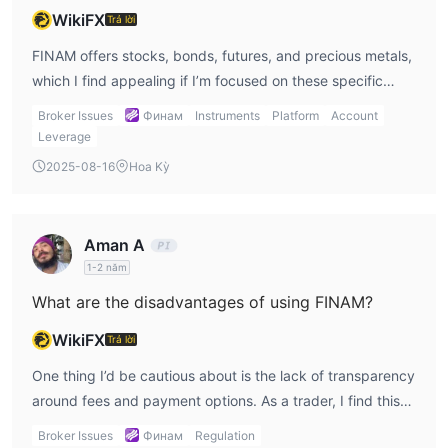
WikiFX
Trả lời
FINAM offers stocks, bonds, futures, and precious metals,
which I find appealing if I’m focused on these specific
markets. However, since they don’t offer forex,
Broker Issues
Финам
Instruments
Platform
Account
commodities, or cryptocurrencies, I’d personally be
Leverage
disappointed if I were looking to trade more diversified
2025-08-16
Hoa Kỳ
assets like FINAM Forex or cryptocurrencies. That being
said, if I’m interested in those instruments, this could still
be a good option for me.
Aman A
1-2 năm
What are the disadvantages of using FINAM?
WikiFX
Trả lời
One thing I’d be cautious about is the lack of transparency
around fees and payment options. As a trader, I find this
frustrating because it’s hard to plan for potential costs
Broker Issues
Финам
Regulation