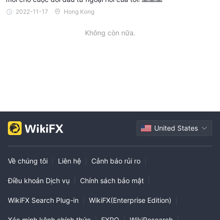
2022-11-17
Hong Kong
Không còn nữa.
United States
Về chúng tôi
|
Liên hệ
|
Cảnh báo rủi ro
|
Điều khoản Dịch vụ
|
Chính sách bảo mật
|
WikiFX Search Plug-in
|
WikiFX(Enterprise Edition)
|
Xác minh kênh chính thức
|
EXPO
|
WikiResearch
|