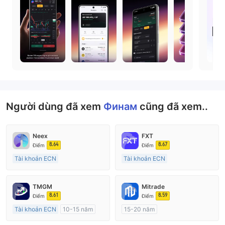
Người dùng đã xem
Финам
cũng đã xem..
Neex
FXT
8.64
8.67
Điểm
Điểm
Tài khoản ECN
Tài khoản ECN
15-20 năm
Trên 20 năm
Đăng ký tại Nước Úc
Đăng ký tại Nước Úc
TMGM
Mitrade
GP Tạo lập Thị trường Ngoại hối (MM)
GP Tạo lập Thị trường Ngoại hối (MM)
8.61
8.59
Điểm
Điểm
MT4 Chính thức
MT4 Chính thức
Tài khoản ECN
10-15 năm
15-20 năm
Đăng ký tại Nước Úc
Đăng ký tại Nước Úc