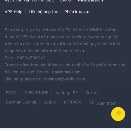
VPS Help
|
Liên hệ hợp tác
|
Phân khu vực
Bạn đang truy cập website WikiFX. Website WikiFX và ứng
dụng WikiFX là hai nền tảng tra cứu thông tin doanh nghiệp
trên toàn cầu. Người dùng vui lòng tuân thủ quy định và luật
pháp của nước sở tại khi sử dụng dịch vụ.
Zalo：84704536042
Trong trường hợp các thông tin như mã số giấy phép được sửa
đổi, xin vui lòng liên hệ：qa@gmail.com
Liên hệ quảng cáo：business@wikifx.com
FXCC
ORBI TRADE
Vantage FX
Bokefx
Beirman Capital
BotBro
MiTRADE
SDstar FX
Xem thêm
SAXO
LTI
Nation FX
LexaTrade
UPFOREX
Angel Broking
VERTEX
FXCN
ARYAFX
EXTREDE
MeeFX
Cryptoxtrades