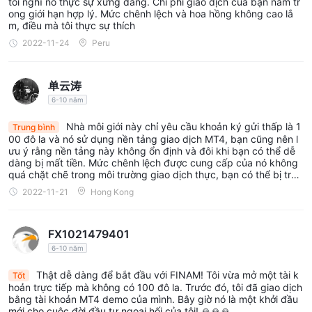
tôi nghĩ nó thực sự xứng đáng. Chi phí giao dịch của bạn nằm tr
ong giới hạn hợp lý. Mức chênh lệch và hoa hồng không cao lắ
m, điều mà tôi thực sự thích
2022-11-24
Peru
单云涛
6-10 năm
Nhà môi giới này chỉ yêu cầu khoản ký gửi thấp là 1
Trung bình
00 đô la và nó sử dụng nền tảng giao dịch MT4, bạn cũng nên l
ưu ý rằng nền tảng này không ổn định và đôi khi bạn có thể dễ
dàng bị mất tiền. Mức chênh lệch được cung cấp của nó không
quá chặt chẽ trong môi trường giao dịch thực, bạn có thể bị trượ
t giá cao, do đó dẫn đến thua lỗ.
2022-11-21
Hong Kong
FX1021479401
6-10 năm
Thật dễ dàng để bắt đầu với FINAM! Tôi vừa mở một tài k
Tốt
hoản trực tiếp mà không có 100 đô la. Trước đó, tôi đã giao dịch
bằng tài khoản MT4 demo của mình. Bây giờ nó là một khởi đầu
mới cho cuộc đời đầu tư ngoại hối của tôi! 🙏🙏🙏