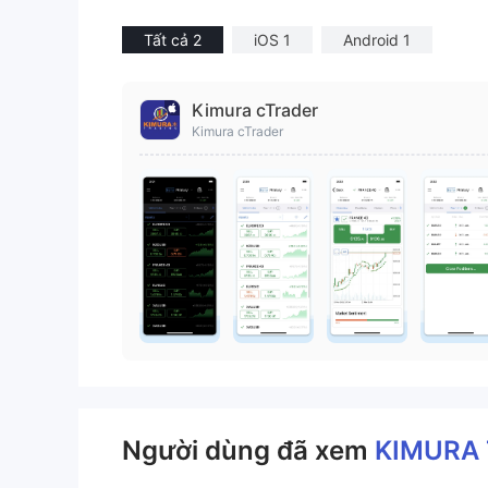
Tất cả 2
iOS 1
Android 1
Kimura cTrader
Kimura cTrader
Người dùng đã xem
KIMURA