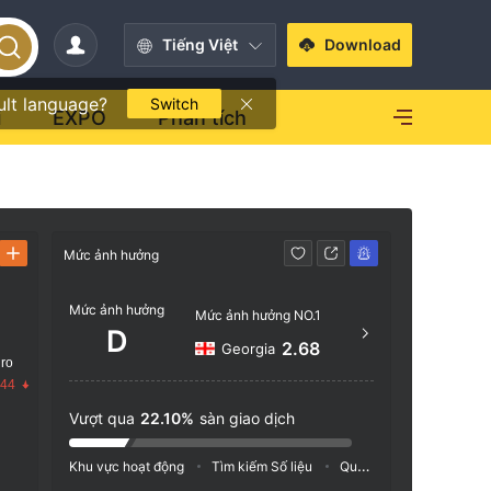
Tiếng Việt
Download
ult language?
Switch
i
EXPO
Phân tích
Mức ảnh hưởng
Liên hệ
Mức ảnh hưởng
+356
Mức ảnh hưởng NO.1
D
http
2.68
Georgia
 ro
Level 2
.44
Street
Vượt qua
22.10%
sàn giao dịch
ex, XB
Khu vực hoạt động
Tìm kiếm Số liệu
Quảng cáo
Chỉ số M