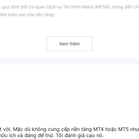
 quy định bởi Cơ quan Dịch vụ Tài chính Malta (MFSA), mang đến c
tính toàn vẹn của nền tảng.
ội khám phá và thực hành các chiến lược giao dịch bằng cách sử dụ
 và thử nghiệm kỹ năng giao dịch của mình mà không rủi ro.
ụng giao dịch di động, giúp nhà giao dịch có thể quản lý giao dịch
Xem thêm
 bảng của họ.
ất kỳ phí giao dịch nào, điều này có thể tiết kiệm rất nhiều tiền.
 cầu số tiền gửi tối thiểu thấp, giúp nhà giao dịch có vốn đầu tư k
g?
Cơ quan Dịch vụ Tài chính Malta (MFSA)
nh bởi
, sở hữu giấy
giám sát hoạt động của Kiruma Trading để đảm bảo tuân thủ các qu
79767.
uma Trading là
tra các đánh giá và phản hồi từ các khách hàng khác để có cái nh
giá trên các trang web và diễn đàn uy tín.
t vời. Mặc dù không cung cấp nền tảng MT4 hoặc MT5 nh
ữu ích và đáng để thử. Tôi đánh giá cao nó.
Kiruma Trading được tách biệt hoàn toàn với quỹ của công ty và q