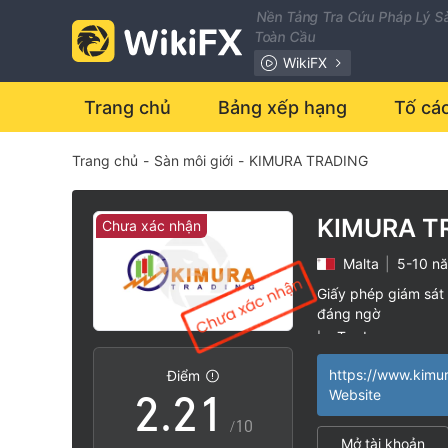
Nền Tảng Tra Cứu Pháp Lý Sà
Toàn Cầu
WikiFX
Trang chủ
Bảng xếp hạng
Tố cá
Trang chủ
-
Sàn môi giới
-
KIMURA TRADING
KIMURA T
Chưa xác nhận
Malta
|
5-10 n
0
0
Giấy phép giám sát 
đáng ngờ
1
1
0
cTrader
|
Lĩnh vực nghiệp 
|
Điểm
Nguy cơ rủi ro ca
|
2
.
2
1
Website
/10
Mở tài khoản