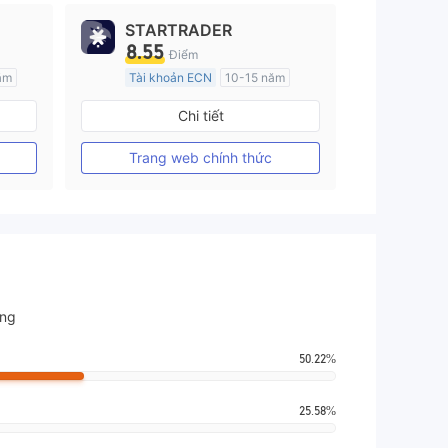
STARTRADER
8.55
Điểm
ăm
Tài khoản ECN
10-15 năm
Đăng ký tại Nước Úc
Chi tiết
GP Tạo lập Thị trường Ngoại hối (MM)
GP Tạo lập Thị trường Ngoại hối (MM)
MT4 Chính thức
Trang web chính thức
ờng
50.22%
25.58%