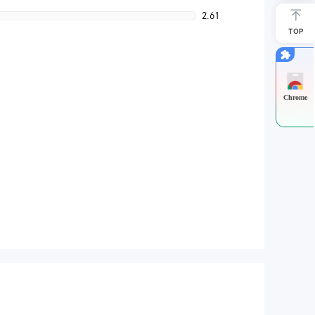
2.61
TOP
Chrome