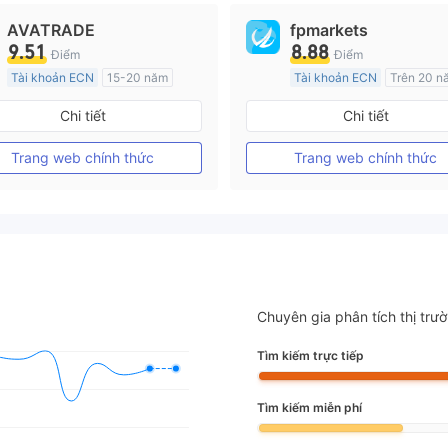
AVATRADE
fpmarkets
9.51
8.88
Điểm
Điểm
Tài khoản ECN
15-20 năm
Tài khoản ECN
Trên 20 n
Đăng ký tại Nước Úc
Đăng ký tại Nước Úc
Chi tiết
Chi tiết
GP Tạo lập Thị trường Ngoại hối (MM)
MT4 Chính thức
MT4 Chính thức
Trang web chính thức
Trang web chính thức
Chuyên gia phân tích thị trư
Tìm kiếm trực tiếp
Tìm kiếm miễn phí