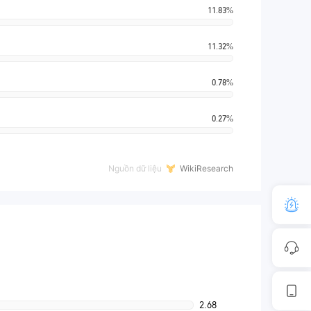
11.83%
11.32%
0.78%
0.27%
Nguồn dữ liệu
WikiResearch
2.68