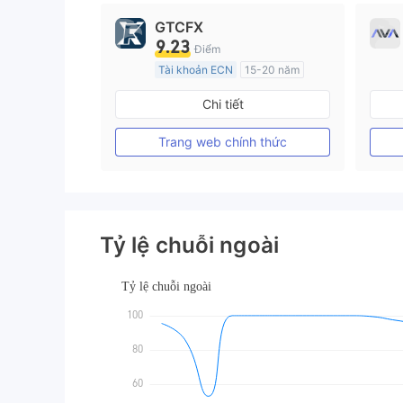
GTCFX
9.23
Điểm
Tài khoản ECN
15-20 năm
Đăng ký tại Vương quốc Anh
Chi tiết
GP Tạo lập Thị trường Ngoại hối (MM)
MT4 Chính thức
Trang web chính thức
Tỷ lệ chuỗi ngoài