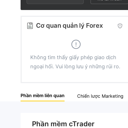
3
3
2
4
4
3
Cơ quan quản lý Forex
5
5
4
6
6
5
Không tìm thấy giấy phép giao dịch
ngoại hối. Vui lòng lưu ý những rủi ro.
7
7
6
8
8
7
Phần mềm liên quan
Chiến lược Marketing
9
9
8
9
Phần mềm cTrader