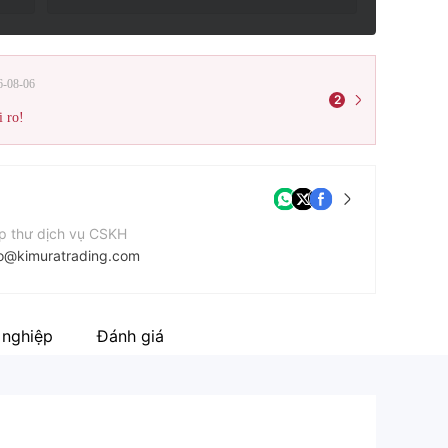
6-08-06
2
i ro!
p thư dịch vụ CSKH
fo@kimuratrading.com
n thoại liên hệ
5623716000
 nghiệp
Đánh giá
ang web của công ty
tps://www.kimuratrading.com/