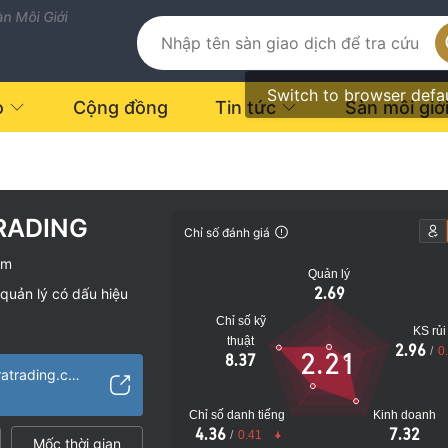
n Môi Giới
Switch to browser defa
o
Cộng đồng
Tin tức
Sàn môi giớ
RADING
Chỉ số đánh giá
ăm
Quản lý
2.69
quản lý có dấu hiệu
Chỉ số kỹ
KS rủi
thuật
2.96
/
0
2.21
8.37
vụ đáng ngờ
https://www.kimuratrading.com/
o
Chỉ số danh tiếng
Kinh doanh
4.36
7.32
/
0.41
Mốc thời gian