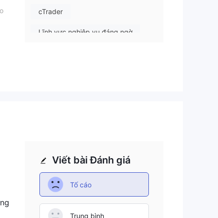
ho
cTrader
Lĩnh vực nghiệp vụ đáng ngờ
ng
Nguy cơ rủi ro cao
hác
y
Viết bài Đánh giá
ìn
Tố cáo
ưng
uỹ
Trung bình