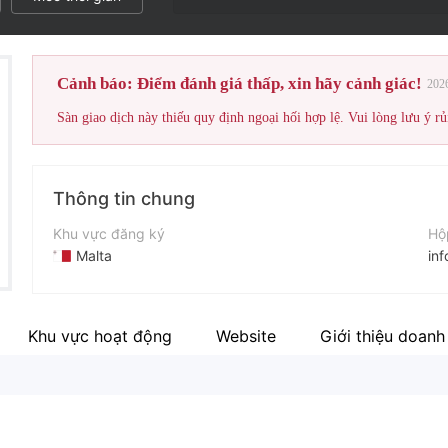
Cảnh báo: Điểm đánh giá thấp, xin hãy cảnh giác!
202
Sàn giao dịch này thiếu quy định ngoại hối hợp lệ. Vui lòng lưu ý rủ
Thông tin chung
Khu vực đăng ký
Hộ
Malta
in
Thời gian hoạt động
Điệ
5-10 năm
+3
Khu vực hoạt động
Website
Giới thiệu doanh
Tên công ty
Tr
ALB Limited.
ht