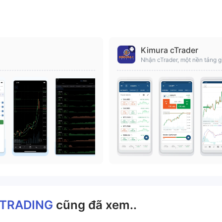
Kimura cTrader
Nhận cTrader, một nền tảng g
 TRADING
cũng đã xem..