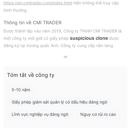
https://en.cmitrader.com/index.html
hiện không thể truy cập
bình thường.
Thông tin về CMI TRADER
Được thành lập vào năm 2019, Công ty TNHH CMI TRADER là
suspicious clone
một công ty môi giới có giấy phép
được
đăng ký tại Vương quốc Anh. Công ty cung cấp nền tảng
MetaTrader 4 (MT4)
để giao dịch.
CMI TRADER có uy tín không?
Ủy ban Hành chính
CMI TRADER tuyên bố được quy định bởi
Tóm tắt về công ty
Tài chính (FCA)
ở Vương quốc Anh. Tuy nhiên, tình trạng hiện
Suspicious Clone”
tại của CMI TRADER là “
. Điều này có
5-10 năm
nghĩa là giấy phép của họ có thể là giả. Chúng tôi khuyến nghị
Giấy phép giám sát quản lý có dấu hiệu đáng ngờ
các nhà giao dịch tìm kiếm một nhà môi giới được quy định.
Lĩnh vực nghiệp vụ đáng ngờ
Nguy cơ rủi ro cao
Nhược điểm của CMI TRADER
Website không khả dụng
Trang web chính thức của CMI TRADER hiện không thể truy