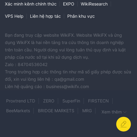
Xác minh kênh chính thức
|
EXPO
|
WikiResearch
|
VPS Help
|
Liên hệ hợp tác
|
Phân khu vực
Bạn đang truy cập website WikiFX. Website WikiFX và ứng
dụng WikiFX là hai nền tảng tra cứu thông tin doanh nghiệp
trên toàn cầu. Người dùng vui lòng tuân thủ quy định và luật
pháp của nước sở tại khi sử dụng dịch vụ.
Zalo：84704536042
Trong trường hợp các thông tin như mã số giấy phép được sửa
đổi, xin vui lòng liên hệ：qa@gmail.com
Liên hệ quảng cáo：business@wikifx.com
Proxtrend LTD
ZERO
SuperFin
FIRSTECN
BeeMarkets
BRIDGE MARKETS
MRG
Xem thêm
UNIGLOBE markets
FXFellow
UNITY TRADE FX
JustForex
SJFX
Exness
Mercato Brokers
FX6