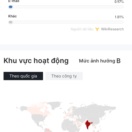
E-mail
0.97%
Khác
1.01%
Nguồn dữ liệu
WikiResearch
Khu vực hoạt động
B
Mức ảnh hưởng
Theo quốc gia
Theo công ty