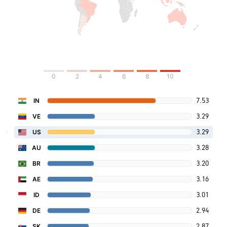
0
2
4
6
8
10
7.53
IN
3.29
VE
3.29
US
3.28
AU
3.20
BR
3.16
AE
3.01
ID
2.94
DE
2.87
SK