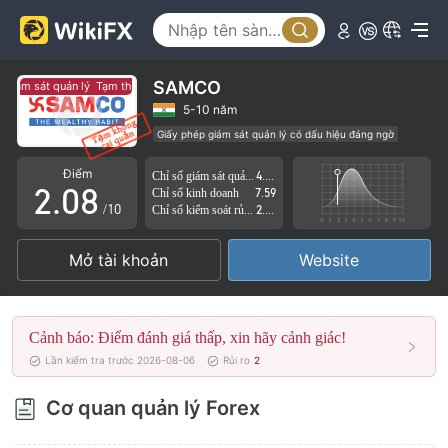
3
4
5
SAMCO
iám sát quản lý
Tạm thời không có giám sát quản lý
0
6
5-10 năm
Giấy phép giám sát quản lý có dấu hiệu đáng ngờ
1
7
Nhà môi giới khu vực
Nguy cơ rủi ro cao
Điểm
Chỉ số giám sát quản lý
4.91
2
.
0
8
Chỉ số kinh doanh
7.59
/10
Chỉ số kiểm soát rủi ro
2.88
3
1
9
Mở tài khoản
Website
4
2
5
3
Cảnh báo: Điểm đánh giá thấp, xin hãy cảnh giác!
6
4
Lần kiểm tra trước 2026-08-06
Rủi ro
2
7
5
Cơ quan quản lý Forex
8
6