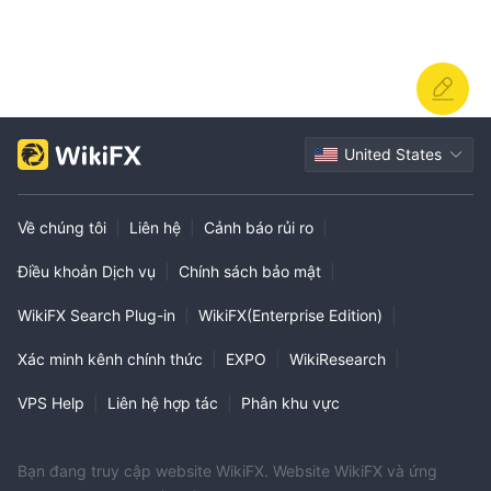
United States
Về chúng tôi
|
Liên hệ
|
Cảnh báo rủi ro
|
Điều khoản Dịch vụ
|
Chính sách bảo mật
|
WikiFX Search Plug-in
|
WikiFX(Enterprise Edition)
|
Xác minh kênh chính thức
|
EXPO
|
WikiResearch
|
VPS Help
|
Liên hệ hợp tác
|
Phân khu vực
Bạn đang truy cập website WikiFX. Website WikiFX và ứng