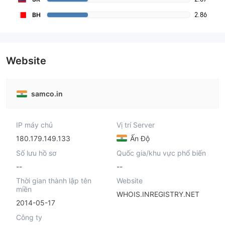
2.86
BH
Website
samco.in
IP máy chủ
Vị trí Server
180.179.149.133
Ấn Độ
Số lưu hồ sơ
Quốc gia/khu vực phổ biến
--
--
Thời gian thành lập tên
Website
miền
WHOIS.INREGISTRY.NET
2014-05-17
Công ty