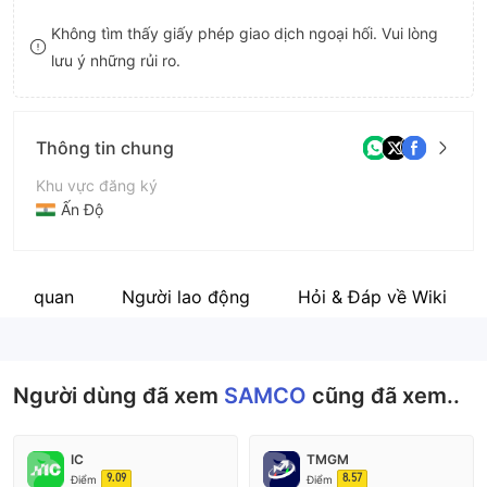
9
7
Không tìm thấy giấy phép giao dịch ngoại hối. Vui lòng
lưu ý những rủi ro.
8
9
Thông tin chung
Khu vực đăng ký
Ấn Độ
Thời gian hoạt động
5-10 năm
liên quan
Người lao động
Hỏi & Đáp về Wiki
Tên công ty
SAMCO Securities Limited
Người dùng đã xem
SAMCO
cũng đã xem..
IC
TMGM
9.09
8.57
Điểm
Điểm