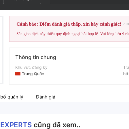
Cảnh báo: Điểm đánh giá thấp, xin hãy cảnh giác!
202
Sàn giao dịch này thiếu quy định ngoại hối hợp lệ. Vui lòng lưu ý rủ
Thông tin chung
Khu vực đăng ký
Tr
Trung Quốc
htt
Thời gian hoạt động
5-10 năm
bố quản lý
Đánh giá
Tên công ty
REAL FX EXPERTS
 EXPERTS
cũng đã xem..