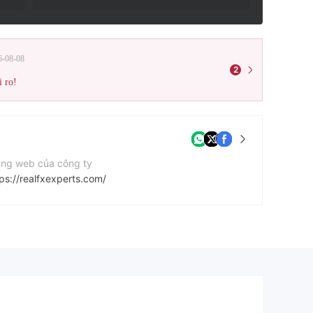
6-08-08
2
i ro!
ang web của công ty
ps://realfxexperts.com/