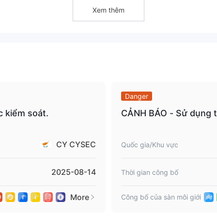
án lẻ.
Xem thêm
dịch thực sự. sau khi đăng ký với họ, chúng tôi nhận thấy một nề
g tệ hại với các trích dẫn từ các sàn giao dịch tiền điện tử lớn như
n, ethereum và litecoin. lưu ý rằng nếu bạn đã sử dụng ví tiền điện 
hư bằng không.
Danger
 kiểm soát.
CẢNH BÁO - Sử dụng tr
ên hệ hợp lệ duy nhất là e-mail info@realfxexperts.com. nhà môi giới
 thực tế của mình vì đó là trò lừa đảo. nhưng ngay cả khi không phải
ấy rằng có điều gì đó không ổn với hoạt động kinh doanh này!
CY CYSEC
Quốc gia/Khu vực
 sách đen REAL FX EXPERTS . công ty môi giới giả mạo đã bị cysec
2025-08-14
Thời gian công bố
ì bạn sẽ mất tiền nếu gửi tiền vào đó.
More
Công bố của sàn môi giới