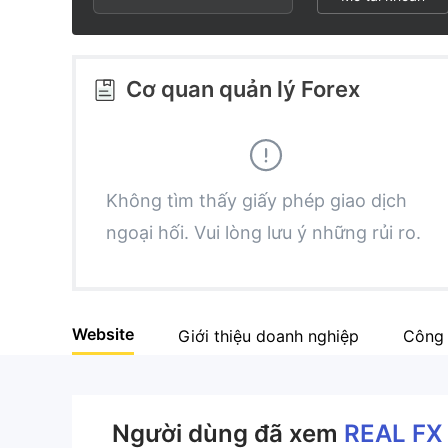
2
5
6
3
6
7
Cơ quan quản lý Forex
4
7
8
5
8
9
Không tìm thấy giấy phép giao dịch
ngoại hối. Vui lòng lưu ý những rủi ro.
6
9
7
Website
Giới thiệu doanh nghiệp
Công 
8
9
Người dùng đã xem
REAL FX