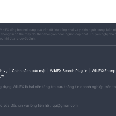
WikiFX tổng hợp nội dung dựa trên dữ liệu công khai và ý kiến người dùng, luôn n
i thông tin có thể thay đổi theo thời gian hoặc nguồn cập nhật. Khuyến nghị nhà 
ước khi đưa ra quyết định.
|
|
|
ch vụ
Chính sách bảo mật
WikiFX Search Plug-in
WikiFX(Enterpr
ực
dụng WikiFX là hai nền tảng tra cứu thông tin doanh nghiệp trên to
c sửa đổi, xin vui lòng liên hệ：qa@gmail.com