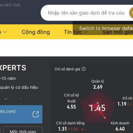
n Môi Giới
Switch to browser defa
o
Cộng đồng
Tin tức
Sàn môi giớ
EXPERTS
Chỉ số đánh giá
-10 năm
Quản lý
2.69
quản lý có dấu hiệu
Chỉ số kỹ
KS rủi
vụ đáng ngờ
thuật
1.19
/
1
1.45
4.55
o
erts.com/
Chỉ số danh tiếng
Kinh doanh
1.31
6.40
/
1.29
Mốc thời gian