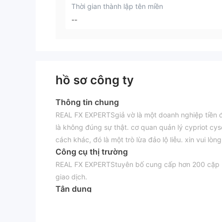
Thời gian thành lập tên miền
--
hồ sơ công ty
Thông tin chung
REAL FX EXPERTSgiả vờ là một doanh nghiệp tiền đ
là không đúng sự thật. cơ quan quản lý cypriot c
cách khác, đó là một trò lừa đảo lộ liễu. xin vui lòn
Công cụ thị trường
REAL FX EXPERTStuyên bố cung cấp hơn 200 cặp ngoạ
giao dịch.
Tận dụng
từ REAL FX EXPERTS không cung cấp một nền tảng g
mọi trường hợp, chúng tôi khuyên bạn nên giao dịch