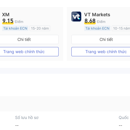
XM
VT Markets
9.15
8.68
Điểm
Điểm
Tài khoản ECN
15-20 năm
Tài khoản ECN
10-15 nă
Đăng ký tại Nước Úc
Đăng ký tại Nước Úc
Chi tiết
Chi tiết
GP Tạo lập Thị trường Ngoại hối (MM)
MT4 Chính thức
MT4 Chính thức
Trang web chính thức
Trang web chính thức
Số lưu hồ sơ
Quốc 
--
--