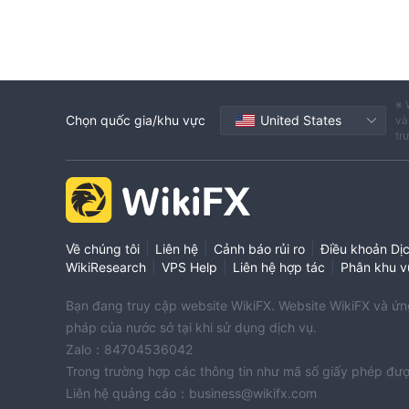
※ 
Chọn quốc gia/khu vực
United States
và
tr
|
|
|
Về chúng tôi
Liên hệ
Cảnh báo rủi ro
Điều khoản Dị
|
|
|
WikiResearch
VPS Help
Liên hệ hợp tác
Phân khu v
Bạn đang truy cập website WikiFX. Website WikiFX và ứng 
pháp của nước sở tại khi sử dụng dịch vụ.
Zalo：84704536042
Trong trường hợp các thông tin như mã số giấy phép đượ
Liên hệ quảng cáo：business@wikifx.com