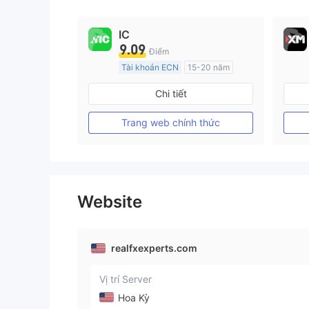
IC
9.09
Điểm
Tài khoản ECN
15-20 năm
Đăng ký tại Nước Úc
Chi tiết
GP Tạo lập Thị trường Ngoại hối (MM)
MT4 Chính thức
Trang web chính thức
Website
realfxexperts.com
Vị trí Server
Hoa Kỳ