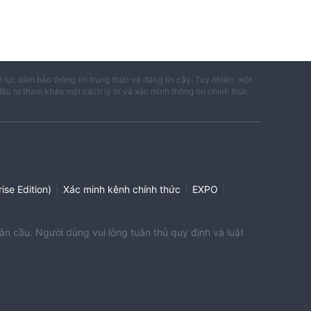
ỗ lực đảm bảo thông tin trung thực và đáng tin cậy. Tuy nhiên, một
đầu tư tham khảo một cách lý trí và xác minh thông tin chính thức
|
|
|
ise Edition)
Xác minh kênh chính thức
EXPO
àn cầu. Người dùng vui lòng tuân thủ quy định và luật