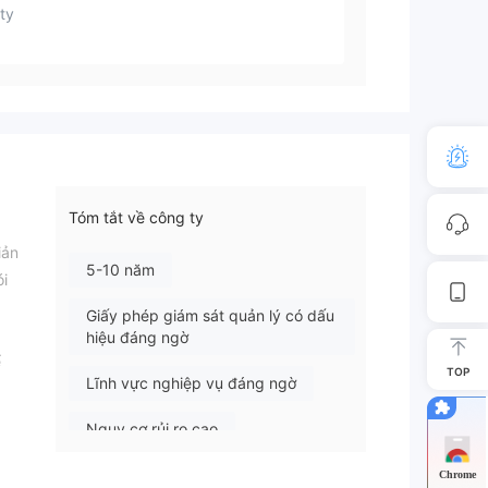
ty
Tóm tắt về công ty
iản
5-10 năm
ói
Giấy phép giám sát quản lý có dấu
hiệu đáng ngờ
ể
TOP
Lĩnh vực nghiệp vụ đáng ngờ
Nguy cơ rủi ro cao
g
ức
Chrome