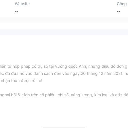
Website
Công 
--
--
iện tử hợp pháp có trụ sở tại Vương quốc Anh, nhưng điều đó đơn g
ysec đã đưa nó vào danh sách đen vào ngày 20 tháng 12 năm 2021. n
g nhận thức được rủi ro!
i hối & cfds trên cổ phiếu, chỉ số, năng lượng, kim loại và etfs đ
iao dịch thực sự, thì rõ ràng nó không thể cung cấp đòn bẩy. tron
 với một nhà môi giới đáng tin cậy với tỷ lệ không cao hơn 1:100. m