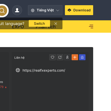
Tiếng Việt
Download
ult language?
Switch
i
EXPO
Phân tích
Liên hệ
https://realfxexperts.com/
 ro
.79