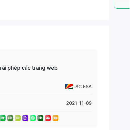
n
tử
ái phép các trang web
 rõ
 như
SC FSA
2021-11-09