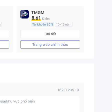
TMGM
8.61
Điểm
m
Tài khoản ECN
10-15 năm
Đăng ký tại Nước Úc
Chi tiết
GP Tạo lập Thị trường Ngoại hối (MM)
GP Tạo lập Thị trường Ngoại hối (MM)
MT4 Chính thức
Trang web chính thức
162.0.235.10
gia/khu vực phổ biến