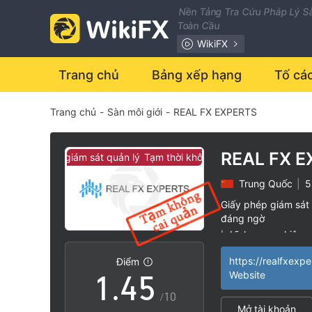
Nền Tảng Tra Cứu Pháp Lý Sà
Toàn Cầu
WikiFX
0
Trang chủ
Bảng xếp hạng
Tố cá
Trang chủ
-
Sàn môi giới
-
REAL FX EXPERTS
0
1
1
2
REAL FX 
i không có giám sát quản lý
Tạm thời không có giám sát quản lý
Trung Quốc
|
5
2
3
Giấy phép giám sát 
đáng ngờ
0
3
4
Lĩnh vực nghiệp 
|
Nguy cơ rủi ro ca
|
https://realfxexp
Điểm
1
.
4
5
Website
/10
Mở tài khoản