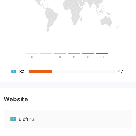
0
2
4
6
8
10
2.71
KZ
Website
dlcft.ru