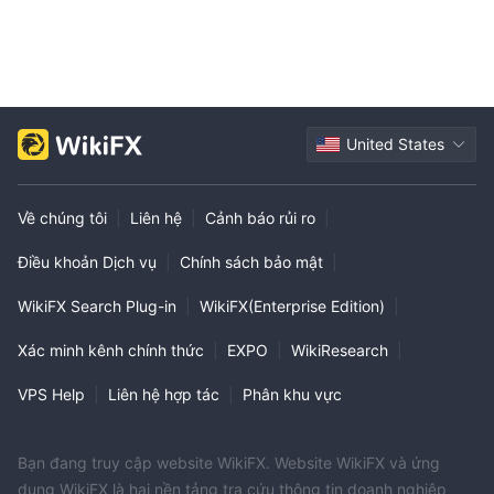
United States
Về chúng tôi
|
Liên hệ
|
Cảnh báo rủi ro
|
Điều khoản Dịch vụ
|
Chính sách bảo mật
|
WikiFX Search Plug-in
|
WikiFX(Enterprise Edition)
|
Xác minh kênh chính thức
|
EXPO
|
WikiResearch
|
VPS Help
|
Liên hệ hợp tác
|
Phân khu vực
Bạn đang truy cập website WikiFX. Website WikiFX và ứng
dụng WikiFX là hai nền tảng tra cứu thông tin doanh nghiệp