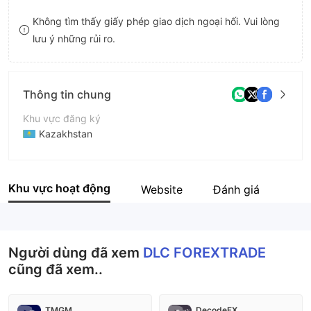
9
7
Không tìm thấy giấy phép giao dịch ngoại hối. Vui lòng
lưu ý những rủi ro.
8
9
Thông tin chung
Khu vực đăng ký
Kazakhstan
Thời gian hoạt động
5-10 năm
Khu vực hoạt động
Website
Đánh giá
Tên công ty
DLC FOREXTRADE
Người dùng đã xem
DLC FOREXTRADE
cũng đã xem..
TMGM
DecodeFX