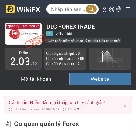
0
DLC FOREXTRADE
sát quản lý
Tạm thời không có giám sát quản lý
0
1
5-10 năm
Giấy phép giám sát quản lý có dấu hiệu đáng ngờ
1
2
Lĩnh vực nghiệp vụ đáng ngờ
Nguy cơ rủi ro cao
Điểm
Chỉ số giám sát quản lý
3.45
2
.
0
3
Chỉ số kinh doanh
7.00
/10
Chỉ số kiểm soát rủi ro
2.80
3
1
4
Mở tài khoản
Website
4
2
5
5
3
6
Cảnh báo: Điểm đánh giá thấp, xin hãy cảnh giác!
6
4
7
Lần kiểm tra trước 2026-08-08
Rủi ro
2
7
5
8
Cơ quan quản lý Forex
8
6
9