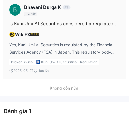
commitment. I recommend contacting their customer
Bhavani Durga K
support for more details on trial services.
1-2 năm
Is Kuni Umi AI Securities considered a regulated broker?
WikiFX
Trả lời
Yes, Kuni Umi AI Securities is regulated by the Financial
Services Agency (FSA) in Japan. This regulatory body
ensures that the firm operates according to Japan's
Broker Issues
Kuni Umi AI Securities
Regulation
financial laws, providing a level of protection for clients.
2025-05-27
Hoa Kỳ
From my experience, working with a regulated firm like
Kuni Umi AI Securities offers a significant level of security
as it is required to follow strict guidelines. However, it’s
Không còn nữa.
important to understand that Kuni Umi AI Securities
focuses on hedge funds and M&A services, which may
appeal to institutional investors more than retail traders.
Đánh giá
1