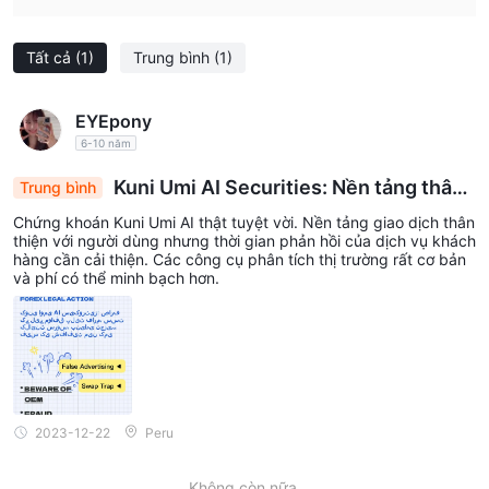
Tất cả
(1)
Trung bình
(1)
EYEpony
6-10 năm
Kuni Umi AI Securities: Nền tảng thân t
Trung bình
hiện với người dùng, Dịch vụ khách hàng chậm, P
Chứng khoán Kuni Umi AI thật tuyệt vời. Nền tảng giao dịch thân
hân tích cơ bản, Thiếu tính minh bạch về phí
thiện với người dùng nhưng thời gian phản hồi của dịch vụ khách
hàng cần cải thiện. Các công cụ phân tích thị trường rất cơ bản
và phí có thể minh bạch hơn.
2023-12-22
Peru
Không còn nữa.