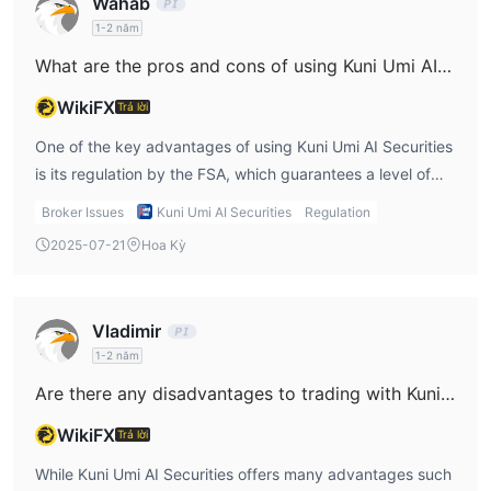
Wahab
1-2 năm
What are the pros and cons of using Kuni Umi AI Securities?
WikiFX
Trả lời
One of the key advantages of using Kuni Umi AI Securities
is its regulation by the FSA, which guarantees a level of
investor protection. Additionally, the firm offers a wide
Broker Issues
Kuni Umi AI Securities
Regulation
range of services, including hedge fund management,
2025-07-21
Hoa Kỳ
M&A advisory, and personalized portfolio services.
However, the lack of information about their trading
platforms, fees, and the absence of demo accounts are
Vladimir
major drawbacks. From my perspective, these limitations
1-2 năm
could make it difficult for new traders to test the platform
Are there any disadvantages to trading with Kuni Umi AI Securities?
before committing funds.
WikiFX
Trả lời
While Kuni Umi AI Securities offers many advantages such