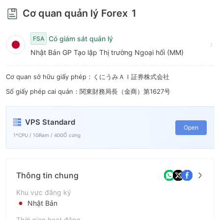
9
Cơ quan quản lý Forex
1
Có giám sát quản lý
FSA
Nhật Bản GP Tạo lập Thị trường Ngoại hối (MM)
Cơ quan sở hữu giấy phép：くにうみＡＩ証券株式会社
Số giấy phép cai quản：関東財務局長（金商）第1627号
VPS Standard
Open
1*CPU / 1GRam / 40GỔ cứng
Thông tin chung
Khu vực đăng ký
Nhật Bản
Thời gian hoạt động