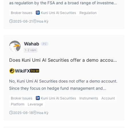
as regulation by the FSA and a broad range of investment
services, it has notable disadvantages. One significant
Broker Issues
Kuni Umi AI Securities
Regulation
downside is the lack of a demo account, which makes it
2025-06-21
Hoa Kỳ
difficult for new investors to try out the services before
committing. Additionally, there is limited information on the
firm's fee structure and trading platforms. From my
Wahab
experience, these factors could pose challenges for active
1-2 năm
traders or anyone looking for more transparency before
Does Kuni Umi AI Securities offer a demo account?
starting.
WikiFX
Trả lời
No, Kuni Umi AI Securities does not offer a demo account.
Since they focus on hedge fund management and
investment banking, they cater more to institutional clients
Broker Issues
Kuni Umi AI Securities
Instruments
Account
or long-term investors rather than active retail traders.
Platform
Leverage
From my perspective, the lack of a demo account is a
2025-06-18
Hoa Kỳ
significant disadvantage for new traders who want to
familiarize themselves with the platform before making a