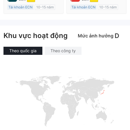
MT4 Chính thức
Tài khoản ECN
10-15 năm
Tài khoản ECN
10-15 năm
Đăng ký tại Nước Úc
Đăng ký tại Nước Úc
GP Tạo lập Thị trường Ngoại hối (MM)
GP Tạo lập Thị trường Ngoại hối (MM)
MT4 Chính thức
MT4 Chính thức
Khu vực hoạt động
D
Mức ảnh hưởng
Theo quốc gia
Theo công ty