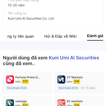
15-20 năm
Tên công ty
Kuni Umi AI Securities Co. Ltd
Viết tắt
Kuni Umi AI Securities
Đánh giá
c công ty liên quan
Hỏi & Đáp về Wiki
Nhân viên doanh nghiệp
--
Người dùng đã xem
Kuni Umi AI Securities
cũng đã xem..
Fortune Prime Global
VT Markets
8.59
8.68
Điểm
Điểm
Tài khoản ECN
Tài khoản ECN
10-15 năm
15-20 năm
Đăng ký tại Nước Úc
Đăng ký tại Nước Úc
GP Tạo lập Thị trường Ngoại hối (MM)
vantage
EC markets
GP Tạo lập Thị trường Ngoại hối (MM)
MT4 Chính thức
8.71
9.24
Điểm
Điểm