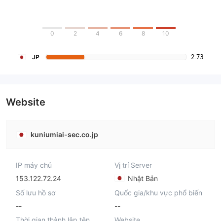
0
2
4
6
8
10
2.73
JP
Website
kuniumiai-sec.co.jp
IP máy chủ
Vị trí Server
153.122.72.24
Nhật Bản
Số lưu hồ sơ
Quốc gia/khu vực phổ biến
--
--
Thời gian thành lập tên
Website