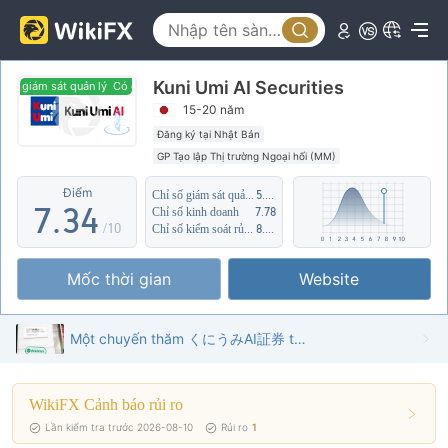
2
3
0
Kuni Umi AI Securities
4
0
1
ó giám sát quản lý
Có giám sát quản lý
15-20 năm
5
1
2
Đăng ký tại Nhật Bản
GP Tạo lập Thị trường Ngoại hối (MM)
6
2
3
Lĩnh vực nghiệp vụ đáng ngờ
Điểm
Chỉ số giám sát quản lý
5.13
Nguy cơ rủi ro trung bình
7
.
3
4
Chỉ số kinh doanh
7.78
/10
Chỉ số kiểm soát rủi ro
8.26
8
4
5
Mốc thời gian
Website
9
5
6
6
7
Một chuyến thăm くにうみAI証券 tại Nhật Bản - Tìm thấy Văn phòng
7
8
WikiFX Cảnh báo rủi ro
8
9
Lần kiểm tra trước 2026-08-10
Rủi ro
1