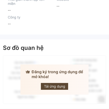
miền
--
--
Công ty
--
Sơ đồ quan hệ
Đăng ký trong ứng dụng để
mở khóa!
Kuni Umi AI
Securities
Tải ứng dụng