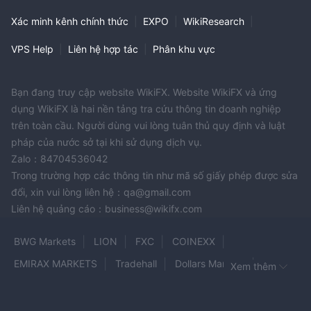
Xác minh kênh chính thức
|
EXPO
|
WikiResearch
|
VPS Help
|
Liên hệ hợp tác
|
Phân khu vực
Bạn đang truy cập website WikiFX. Website WikiFX và ứng
dụng WikiFX là hai nền tảng tra cứu thông tin doanh nghiệp
trên toàn cầu. Người dùng vui lòng tuân thủ quy định và luật
pháp của nước sở tại khi sử dụng dịch vụ.
Zalo：84704536042
Trong trường hợp các thông tin như mã số giấy phép được sửa
đổi, xin vui lòng liên hệ：qa@gmail.com
Liên hệ quảng cáo：business@wikifx.com
BWG Markets
LION
FXC
COINEXX
EMIRAX MARKETS
Tradehall
Dollars Markets
Xem thêm
Lucky Ant Trading
FGT Pro
tradovate
TradersTrust
Ainslie Bullion
SEEKAPA
GCM Prime