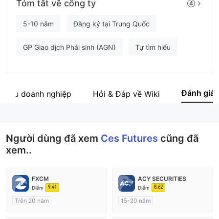
Tóm tắt về công ty
4
Ces Futures
Nhân viên doanh nghiệp
5-10 năm
Đăng ký tại Trung Quốc
--
GP Giao dịch Phái sinh (AGN)
Tự tìm hiểu
Đánh giá
 thiệu doanh nghiệp
Hỏi & Đáp về Wiki
Người dùng đã xem
Ces Futures
cũng đã
xem..
FXCM
ACY SECURITIES
9.41
8.62
Điểm
Điểm
Trên 20 năm
15-20 năm
Đăng ký tại Nước Úc
Đăng ký tại Nước Úc