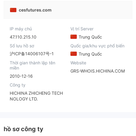
cesfutures.com
IP máy chủ
Vị trí Server
47.110.215.10
Trung Quốc
Số lưu hồ sơ
Quốc gia/khu vực phổ biến
沪ICP备14006107号-1
Trung Quốc
Thời gian thành lập tên
Website
miền
GRS-WHOIS.HICHINA.COM
2010-12-16
Công ty
HICHINA ZHICHENG TECH
NOLOGY LTD.
hồ sơ công ty