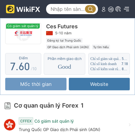
2
1
3
2
Ces Futures
4
3
Có giám sát quản lý
Có giám sát quản lý
5-10 năm
5
4
Đăng ký tại Trung Quốc
GP Giao dịch Phái sinh (AGN)
Tự tìm hiểu
6
5
Điểm
Phần mềm giao dịch
Chỉ số giám sát quản lý
5.52
7
.
6
0
Chỉ số kinh doanh
7.18
Good
/10
Chỉ số kiểm soát rủi ro
8.45
8
7
1
Mốc thời gian
Website
9
8
2
9
3
Cơ quan quản lý Forex
1
4
Có giám sát quản lý
CFFEX
5
Trung Quốc GP Giao dịch Phái sinh (AGN)