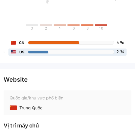
0
2
4
6
8
10
5.96
CN
2.34
US
Website
Quốc gia/khu vực phổ biến
Trung Quốc
Vị trí máy chủ