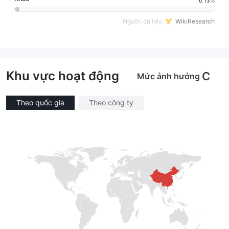
0.13%
Nguồn dữ liệu
WikiResearch
Khu vực hoạt động
C
Mức ảnh hưởng
Theo quốc gia
Theo công ty