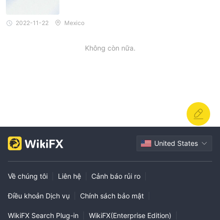
2022-11-22
Mexico
Không còn nữa.
United States
Về chúng tôi
|
Liên hệ
|
Cảnh báo rủi ro
|
Điều khoản Dịch vụ
|
Chính sách bảo mật
|
WikiFX Search Plug-in
|
WikiFX(Enterprise Edition)
|