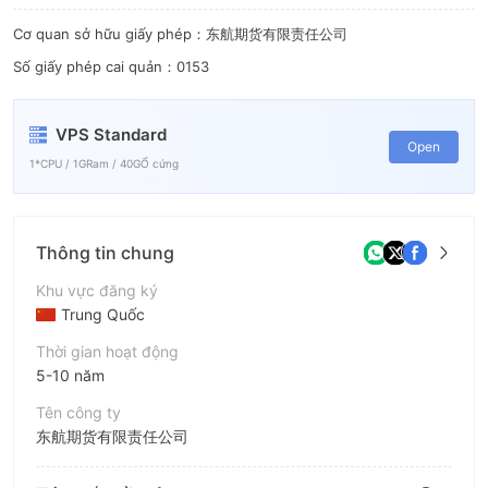
6
Cơ quan sở hữu giấy phép：东航期货有限责任公司
7
Số giấy phép cai quản：0153
8
9
VPS Standard
Open
1*CPU / 1GRam / 40GỔ cứng
Thông tin chung
Khu vực đăng ký
Trung Quốc
Thời gian hoạt động
5-10 năm
Tên công ty
东航期货有限责任公司
Viết tắt