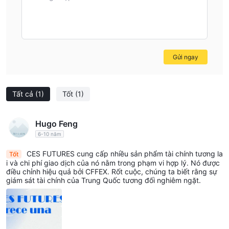
would recommend first initiating a smaller test withdrawal
and ensuring customer support is responsive, as this helps
manage both expectations and risk.
Gửi ngay
Tất cả
(1)
Tốt
(1)
Hugo Feng
6-10 năm
CES FUTURES cung cấp nhiều sản phẩm tài chính tương la
Tốt
i và chi phí giao dịch của nó nằm trong phạm vi hợp lý. Nó được
điều chỉnh hiệu quả bởi CFFEX. Rốt cuộc, chúng ta biết rằng sự
giám sát tài chính của Trung Quốc tương đối nghiêm ngặt.