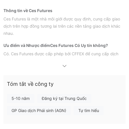
Thông tin về Ces Futures
Ces Futures là một nhà môi giới được quy định, cung cấp giao
dịch trên hợp đồng tương lai trên các nền tảng giao dịch khác
nhau.
Ưu điểm và Nhược điểm
Ces Futures Có Uy tín không?
Có. Ces Futures được cấp phép bởi CFFEX để cung cấp dịch
vụ.
Tôi có thể giao dịch gì trên Ces Futures?
Ces Futures cung cấp giao dịch trên hợp đồng tương lai.
Tóm tắt về công ty
Loại tài khoản
5-10 năm
Đăng ký tại Trung Quốc
Nhà môi giới chưa cung cấp rõ ràng các loại tài khoản mà họ
cung cấp. Khách hàng có thể mở tài khoản demo để bắt đầu
GP Giao dịch Phái sinh (AGN)
Tự tìm hiểu
giao dịch hợp đồng tương lai.
Phí của Ces Futures