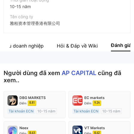
10-15 năm
Tên công ty
雅柏资本管理香港有限公司
Viết tắt
AP CAPITAL
Đánh giá
 thiệu doanh nghiệp
Hỏi & Đáp về Wiki
Nhân viên doanh nghiệp
--
Người dùng đã xem
AP CAPITAL
cũng đã
xem..
DBG MARKETS
EC markets
8.81
9.24
Điểm
Điểm
Tài khoản ECN
10-15 năm
Tài khoản ECN
10-15 năm
Đăng ký tại Nước Úc
Đăng ký tại Nước Úc
GP Tạo lập Thị trường Ngoại hối (MM)
GP Tạo lập Thị trường Ngoại hối (MM)
Neex
VT Markets
MT4 Chính thức
MT4 Chính thức
8.63
8.62
Điểm
Điểm