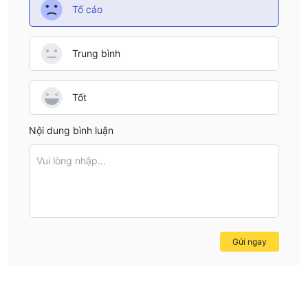
position who values clear, upfront policies. From my
Tố cáo
perspective, this lack of clarity suggests that deposits
with cryptocurrencies are likely not supported or, if they
Trung bình
are, the process is not transparent. Given the sensitive
nature of financial transactions, I would be extremely
hesitant to attempt funding with digital assets unless the
Tốt
broker clearly discloses and verifies such options directly.
For my peace of mind and to avoid unnecessary risks or
Nội dung bình luận
complications, I would contact their support via their only
listed channel—email—to request precise and up-to-date
Vui lòng nhập...
details. Until I receive explicit confirmation and
documentation, I would not assume AP CAPITAL allows
crypto deposits. This level of cautiousness has served me
well in protecting my capital in the past.
Gửi ngay