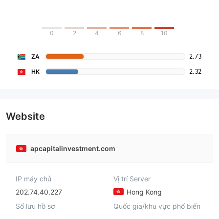
0
2
4
6
8
10
2.73
ZA
2.32
HK
Website
apcapitalinvestment.com
IP máy chủ
Vị trí Server
202.74.40.227
Hong Kong
Số lưu hồ sơ
Quốc gia/khu vực phổ biến
--
--