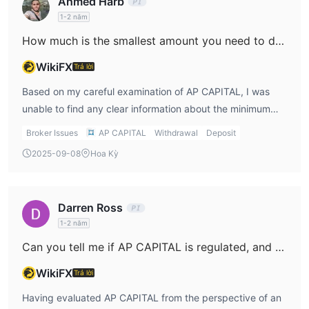
Ahmed Harb
1-2 năm
How much is the smallest amount you need to deposit to start a live trading account with AP CAPITAL?
WikiFX
Trả lời
Based on my careful examination of AP CAPITAL, I was
unable to find any clear information about the minimum
deposit required to start a live trading account with them.
Broker Issues
AP CAPITAL
Withdrawal
Deposit
As someone who prioritizes due diligence and personal
2025-09-08
Hoa Kỳ
protection when selecting brokers, this lack of
transparency immediately raises a flag for me. In my
experience, established and trustworthy financial firms
Darren Ross
typically provide up-front details on account funding
1-2 năm
requirements, which are essential for informed risk
Can you tell me if AP CAPITAL is regulated, and which financial regulators oversee its operations?
management and planning. Although AP CAPITAL is
regulated by the Securities and Futures Commission (SFC)
WikiFX
Trả lời
of Hong Kong and has operated for over a decade, crucial
Having evaluated AP CAPITAL from the perspective of an
elements such as minimum deposit, payment methods,