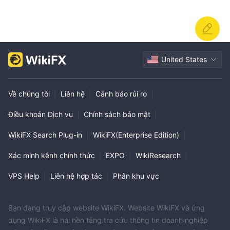
United States
Về chúng tôi
|
Liên hệ
|
Cảnh báo rủi ro
|
Điều khoản Dịch vụ
|
Chính sách bảo mật
|
WikiFX Search Plug-in
|
WikiFX(Enterprise Edition)
|
Xác minh kênh chính thức
|
EXPO
|
WikiResearch
|
VPS Help
|
Liên hệ hợp tác
|
Phân khu vực
Bạn đang truy cập website WikiFX. Website WikiFX và ứng
dụng WikiFX là hai nền tảng tra cứu thông tin doanh nghiệp