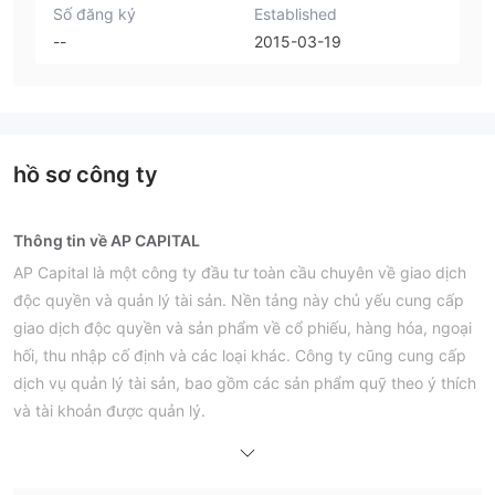
Số đăng ký
Established
--
2015-03-19
hồ sơ công ty
Thông tin về AP CAPITAL
AP Capital là một công ty đầu tư toàn cầu chuyên về giao dịch
độc quyền và quản lý tài sản. Nền tảng này chủ yếu cung cấp
giao dịch độc quyền và sản phẩm về cổ phiếu, hàng hóa, ngoại
hối, thu nhập cố định và các loại khác. Công ty cũng cung cấp
dịch vụ quản lý tài sản, bao gồm các sản phẩm quỹ theo ý thích
và tài khoản được quản lý.
Ưu điểm và Nhược điểm
AP CAPITAL Có Uy tín không?
Có. AP CAPITAL là một công ty uy tín. Nền tảng này đã được