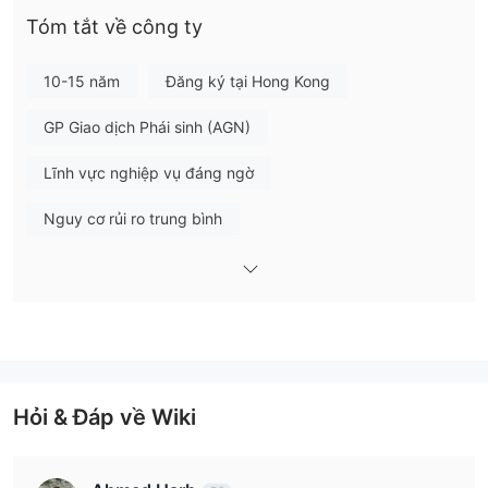
quản lý bởi
Ủy ban Chứng khoán và Hợp đồng Tương
Tóm tắt về công ty
lai Hồng Kông (SFC)
, giữ Giấy phép Giao dịch hợp đồng
tương lai (Số BFD387).
10-15 năm
Đăng ký tại Hong Kong
Tôi có thể Giao dịch gì trên AP CAPITAL?
GP Giao dịch Phái sinh (AGN)
AP Capital cho biết mình là một công ty đa dạng đầu tư tham
Lĩnh vực nghiệp vụ đáng ngờ
gia vào cổ phiếu, hàng hóa, ngoại hối, thu nhập cố định và các
loại khác.
Nguy cơ rủi ro trung bình
Hỏi & Đáp về Wiki