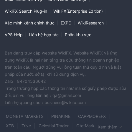
WikiFX Search Plug-in
|
WikiFX(Enterprise Edition)
|
Xác minh kênh chính thức
|
EXPO
|
WikiResearch
|
VPS Help
|
Liên hệ hợp tác
|
Phân khu vực
Bạn đang truy cập website WikiFX. Website WikiFX và ứng
dụng WikiFX là hai nền tảng tra cứu thông tin doanh nghiệp
trên toàn cầu. Người dùng vui lòng tuân thủ quy định và luật
pháp của nước sở tại khi sử dụng dịch vụ.
Zalo：84704536042
Trong trường hợp các thông tin như mã số giấy phép được sửa
đổi, xin vui lòng liên hệ：qa@gmail.com
Liên hệ quảng cáo：business@wikifx.com
MONETA MARKETS
PINAKINE
CAPPMOREFX
XTB
Trive
Celestial Trader
OtetMarkets
Xem thêm