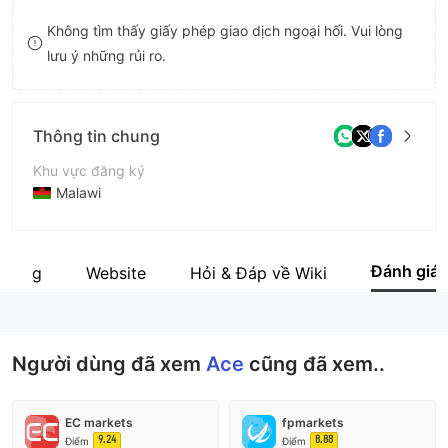
9
7
8
Không tìm thấy giấy phép giao dịch ngoại hối. Vui lòng
lưu ý những rủi ro.
8
9
9
Thông tin chung
Khu vực đăng ký
Malawi
Thời gian hoạt động
5-10 năm
Đánh giá
 động
Website
Hỏi & Đáp về Wiki
Tên công ty
Ace
Người dùng đã xem
Ace
cũng đã xem..
EC markets
fpmarkets
9.24
8.88
Điểm
Điểm