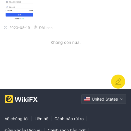
2023-08-19
Đài loan
Không còn nữa.
United States
Về chúng tôi
|
Liên hệ
|
Cảnh báo rủi ro
|
Điều khoản Dịch vụ
|
Chính sách bảo mật
|