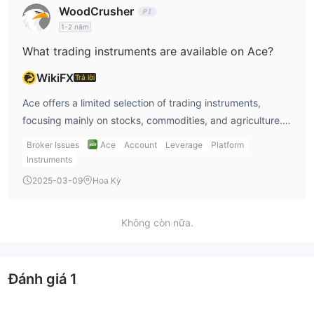
WoodCrusher
leverage, makes me unsure whether I would get fair
1-2 năm
trading terms with Ace.
What trading instruments are available on Ace?
WikiFX
Trả lời
Ace offers a limited selection of trading instruments,
focusing mainly on stocks, commodities, and agriculture.
While this could be appealing for those interested in these
Broker Issues
Ace
Account
Leverage
Platform
specific markets, it lacks other popular instruments like
Instruments
forex, cryptocurrencies, or indices. As a trader who
2025-03-09
Hoa Kỳ
prefers to trade across a broad range of assets, I find
Ace’s offerings a bit narrow. However, if you specialize in
Không còn nữa.
metals or agriculture, Ace might still be a good fit.
Đánh giá
1