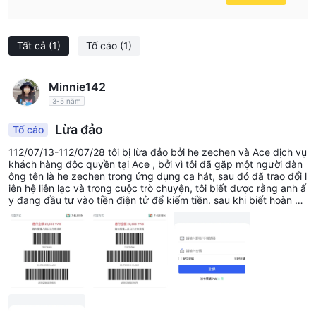
Tất cả
(1)
Tố cáo
(1)
Minnie142
3-5 năm
Lừa đảo
Tố cáo
112/07/13-112/07/28 tôi bị lừa đảo bởi he zechen và Ace dịch vụ
khách hàng độc quyền tại Ace , bởi vì tôi đã gặp một người đàn
ông tên là he zechen trong ứng dụng ca hát, sau đó đã trao đổi l
iên hệ liên lạc và trong cuộc trò chuyện, tôi biết được rằng anh ấ
y đang đầu tư vào tiền điện tử để kiếm tiền. sau khi biết hoàn cả
nh gia đình tôi, anh ấy nói rằng có thể rủ tôi cùng kiếm tiền. sau
đó, anh ấy yêu cầu tôi gửi 10.000 đô la Đài Loan trước, sau đó y
êu cầu tôi tham gia vào hoạt động mới do nền tảng này đưa ra g
ần đây với lý do tôi có thể kiếm được nhiều tiền hơn bằng cách đ
ầu tư nhiều hơn. rồi cho tôi vay ngân hàng 280.000 Đài tệ để đầ
u tư. trong quá trình này, tôi cũng đã tiếp xúc với dịch vụ khách
hàng của Ace nền tảng, vì vậy tôi đã truy cập internet để kiểm tr
a thông tin của nền tảng và phát hiện ra rằng đã có nạn nhân bị
nền tảng này lừa đảo trong quá khứ. bị lừa, trình báo công an