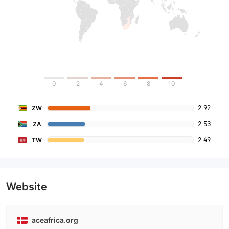
0
2
4
6
8
10
2.92
ZW
2.53
ZA
2.49
TW
Website
aceafrica.org