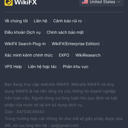
United States
Về chúng tôi
|
Liên hệ
|
Cảnh báo rủi ro
|
Điều khoản Dịch vụ
|
Chính sách bảo mật
|
WikiFX Search Plug-in
|
WikiFX(Enterprise Edition)
|
Xác minh kênh chính thức
|
EXPO
|
WikiResearch
|
VPS Help
|
Liên hệ hợp tác
|
Phân khu vực
Bạn đang truy cập website WikiFX. Website WikiFX và ứng
dụng WikiFX là hai nền tảng tra cứu thông tin doanh nghiệp
trên toàn cầu. Người dùng vui lòng tuân thủ quy định và luật
pháp của nước sở tại khi sử dụng dịch vụ.
Zalo：84704536042
Trong trường hợp các thông tin như mã số giấy phép được sửa
đổi, xin vui lòng liên hệ：qa@gmail.com