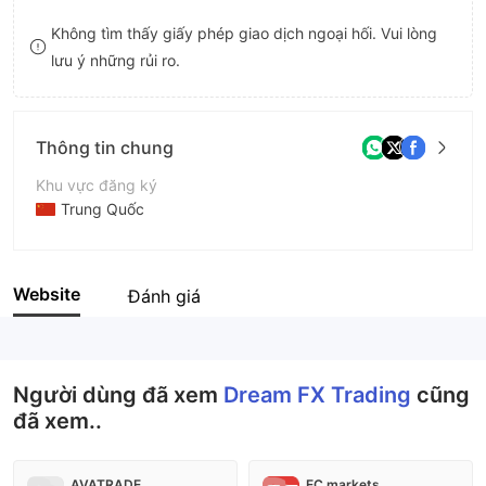
8
Không tìm thấy giấy phép giao dịch ngoại hối. Vui lòng
lưu ý những rủi ro.
9
Thông tin chung
Khu vực đăng ký
Trung Quốc
Thời gian hoạt động
2-5 năm
Website
Đánh giá
Tên công ty
Dream FX Trading
Người dùng đã xem
Dream FX Trading
cũng
đã xem..
AVATRADE
EC markets