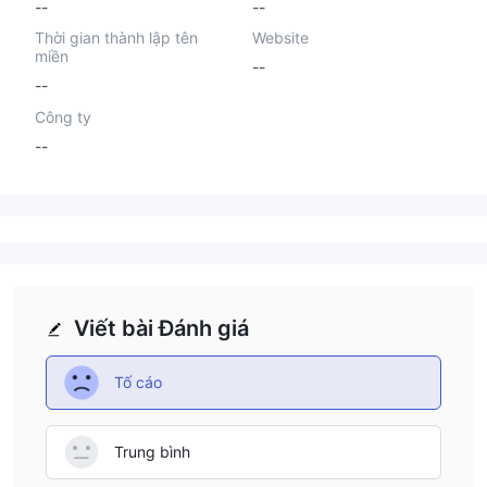
--
--
Thời gian thành lập tên
Website
miền
--
--
Công ty
--
Viết bài Đánh giá
Tố cáo
Trung bình