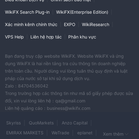
WikiFX Search Plug-in
|
WikiFX(Enterprise Edition)
|
Xác minh kênh chính thức
|
EXPO
|
WikiResearch
|
VPS Help
|
Liên hệ hợp tác
|
Phân khu vực
Bạn đang truy cập website WikiFX. Website WikiFX và ứng
dụng WikiFX là hai nền tảng tra cứu thông tin doanh nghiệp
trên toàn cầu. Người dùng vui lòng tuân thủ quy định và luật
pháp của nước sở tại khi sử dụng dịch vụ.
Zalo：84704536042
Trong trường hợp các thông tin như mã số giấy phép được sửa
đổi, xin vui lòng liên hệ：qa@gmail.com
Liên hệ quảng cáo：business@wikifx.com
Skyriss
QuoMarkets
Anzo Capital
EMIRAX MARKETS
WeTrade
eplanet
Xem thêm