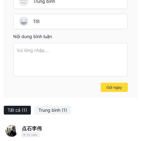
Trung bình
Tốt
Nội dung bình luận
Vui lòng nhập...
Gửi ngay
Tất cả
(1)
Trung bình
(1)
点石李伟
6-10 năm