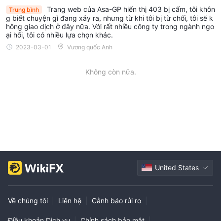
Trang web của Asa-GP hiển thị 403 bị cấm, tôi khôn
Trung bình
g biết chuyện gì đang xảy ra, nhưng từ khi tôi bị từ chối, tôi sẽ k
hông giao dịch ở đây nữa. Với rất nhiều công ty trong ngành ngo
ại hối, tôi có nhiều lựa chọn khác.
2023-03-01
Vương quốc Anh
Không còn nữa.
United States
Về chúng tôi
|
Liên hệ
|
Cảnh báo rủi ro
|
Điều khoản Dịch vụ
|
Chính sách bảo mật
|