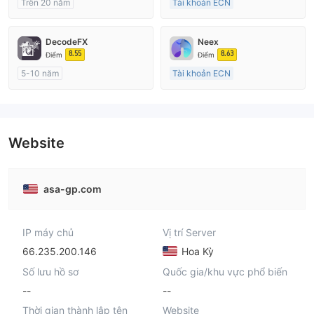
Trên 20 năm
Tài khoản ECN
Đăng ký tại Nước Úc
Trên 20 năm
GP Tạo lập Thị trường Ngoại hối (MM)
Đăng ký tại Nước Úc
DecodeFX
Neex
cTrader
GP Tạo lập Thị trường Ngoại hối (MM)
8.55
8.63
Điểm
Điểm
MT4 Chính thức
5-10 năm
Tài khoản ECN
Đăng ký tại Nước Úc
15-20 năm
GP Tạo lập Thị trường Ngoại hối (MM)
Đăng ký tại Nước Úc
MT4 Chính thức
GP Tạo lập Thị trường Ngoại hối (MM)
MT4 Chính thức
Website
asa-gp.com
IP máy chủ
Vị trí Server
66.235.200.146
Hoa Kỳ
Số lưu hồ sơ
Quốc gia/khu vực phổ biến
--
--
Thời gian thành lập tên
Website