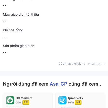
--
Mức giao dịch tối thiểu
--
Phí hoa hồng
--
Sản phẩm giao dịch
--
Cập nhật thời gian：
2026-08-06
Người dùng đã xem
Asa-GP
cũng đã xem..
GO Markets
fpmarkets
8.98
8.88
Điểm
Điểm