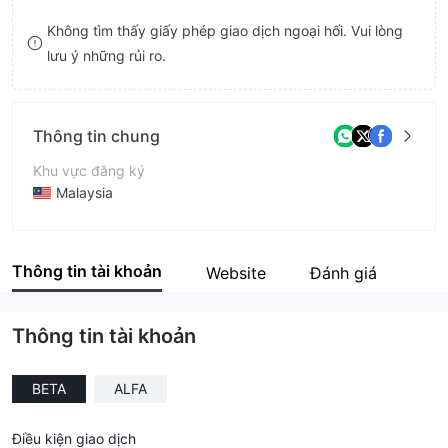
9
7
7
Không tìm thấy giấy phép giao dịch ngoại hối. Vui lòng
lưu ý những rủi ro.
8
8
9
9
Thông tin chung
Khu vực đăng ký
Malaysia
Thời gian hoạt động
5-10 năm
Thông tin tài khoản
Website
Đánh giá
Tên công ty
Asa-GP
Thông tin tài khoản
BETA
ALFA
Điều kiện giao dịch