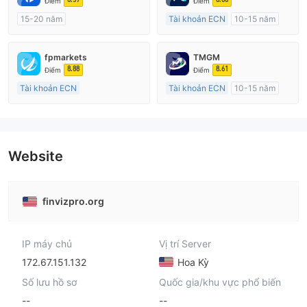
Điểm
Điểm
15-20 năm
Tài khoản ECN
10-15 năm
Đăng ký tại Nước Úc
Đăng ký tại Nước Úc
GP Tạo lập Thị trường Ngoại hối (MM)
GP Tạo lập Thị trường Ngoại hối (MM)
fpmarkets
TMGM
Tự tìm hiểu
MT4 Chính thức
8.88
8.61
Điểm
Điểm
Tài khoản ECN
Tài khoản ECN
10-15 năm
Trên 20 năm
Đăng ký tại Nước Úc
Đăng ký tại Nước Úc
GP Tạo lập Thị trường Ngoại hối (MM)
GP Tạo lập Thị trường Ngoại hối (MM)
MT4 Chính thức
MT4 Chính thức
Website
finvizpro.org
IP máy chủ
Vị trí Server
172.67.151.132
Hoa Kỳ
Số lưu hồ sơ
Quốc gia/khu vực phổ biến
--
--