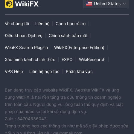
United States
Về chúng tôi
|
Liên hệ
|
Cảnh báo rủi ro
|
Điều khoản Dịch vụ
|
Chính sách bảo mật
|
WikiFX Search Plug-in
|
WikiFX(Enterprise Edition)
|
Xác minh kênh chính thức
|
EXPO
|
WikiResearch
|
VPS Help
|
Liên hệ hợp tác
|
Phân khu vực
Bạn đang truy cập website WikiFX. Website WikiFX và ứng
dụng WikiFX là hai nền tảng tra cứu thông tin doanh nghiệp
trên toàn cầu. Người dùng vui lòng tuân thủ quy định và luật
pháp của nước sở tại khi sử dụng dịch vụ.
Zalo：84704536042
Trong trường hợp các thông tin như mã số giấy phép được sửa
đổi, xin vui lòng liên hệ：qa@gmail.com