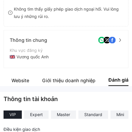
9
7
7
Không tìm thấy giấy phép giao dịch ngoại hối. Vui lòng
lưu ý những rủi ro.
8
8
9
9
Thông tin chung
Khu vực đăng ký
Vương quốc Anh
Thời gian hoạt động
2-5 năm
Đánh giá
Website
Giới thiệu doanh nghiệp
Tên công ty
FinvizPro
Thông tin tài khoản
VIP
Expert
Master
Standard
Mini
Điều kiện giao dịch