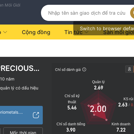
n Môi Giới
Switch to browser defa
o
Cộng đồng
Tin tức
Sàn môi giớ
PRECIOUS
Chỉ số đánh giá
-10 năm
Quản lý
2.69
quản lý có dấu hiệu
Chỉ số kỹ
KS rủi
thuật
2.63
/
0
2.00
5.46
vụ đáng ngờ
https://www.emperiometals.com/en/
o
Chỉ số danh tiếng
Kinh doanh
3.90
7.22
Mốc thời gian