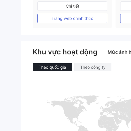
Đăng ký tại Vương quốc Anh
Chi tiết
GP Tạo lập Thị trường Ngoại hối (MM)
MT4 Chính thức
Trang web chính thức
Khu vực hoạt động
Mức ảnh 
Theo quốc gia
Theo công ty