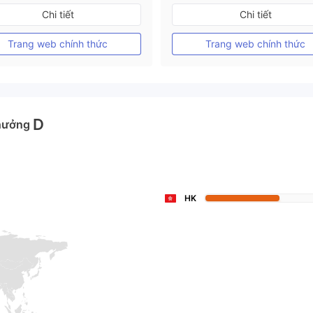
Đăng ký tại Nước Úc
Đăng ký tại Nước Úc
Chi tiết
Chi tiết
GP Tạo lập Thị trường Ngoại hối (MM)
MT4 Chính thức
MT4 Chính thức
Trang web chính thức
Trang web chính thức
D
hưởng
HK