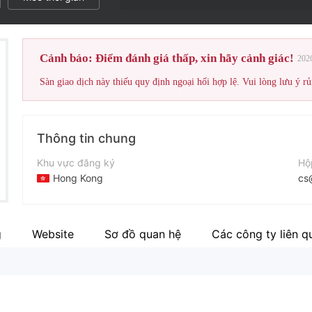
Cảnh báo: Điểm đánh giá thấp, xin hãy cảnh giác!
202
Sàn giao dịch này thiếu quy định ngoại hối hợp lệ. Vui lòng lưu ý rủ
Thông tin chung
Khu vực đăng ký
Hộ
Hong Kong
cs
Thời gian hoạt động
Điệ
5-10 năm
+8
g
Website
Sơ đồ quan hệ
Các công ty liên q
Tên công ty
Tr
Emperio Precious Metals Limited
ht