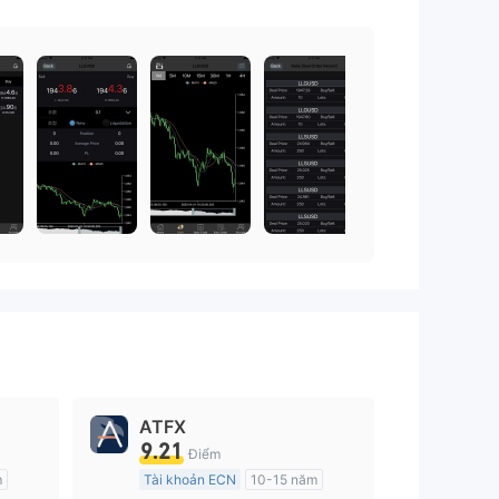
ATFX
9.21
Điểm
m
Tài khoản ECN
10-15 năm