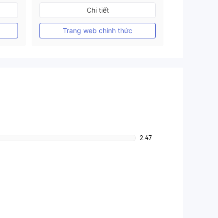
Đăng ký tại Nước Úc
Chi tiết
GP Tạo lập Thị trường Ngoại hối (MM)
GP Tạo lập Thị trường Ngoại hối (MM)
MT4 Chính thức
Trang web chính thức
2.47