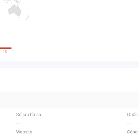
10
Số lưu hồ sơ
Quốc 
--
--
Website
Công 