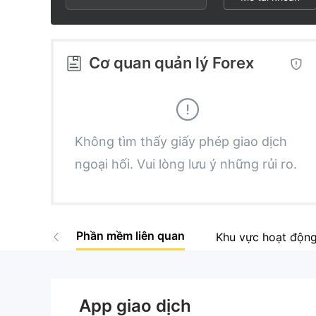
3
1
1
4
2
2
Cơ quan quản lý Forex
5
3
3
6
4
4
Không tìm thấy giấy phép giao dịch
ngoại hối. Vui lòng lưu ý những rủi ro.
7
5
5
8
6
6
Phần mềm liên quan
Khu vực hoạt độn
9
7
7
8
8
App giao dịch