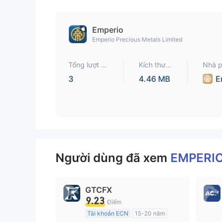
9
9
Emperio
Emperio Precious Metals Limited
Tổng lượt tả
Kích thướ
Nhà p
i
c
3
4.46 MB
E
d
Người dùng đã xem
EMPERI
GTCFX
9.23
Điểm
Tài khoản ECN
15-20 năm