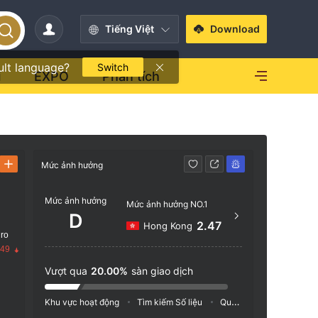
Tiếng Việt
Download
ult language?
Switch
i
EXPO
Phân tích
Mức ảnh hưởng
Liên hệ
Mức ảnh hưởng
+852
Mức ảnh hưởng NO.1
D
http
2.47
Hong Kong
 ro
香港
.49
Vượt qua
20.00%
sàn giao dịch
Khu vực hoạt động
Tìm kiếm Số liệu
Quảng cáo
Chỉ số M