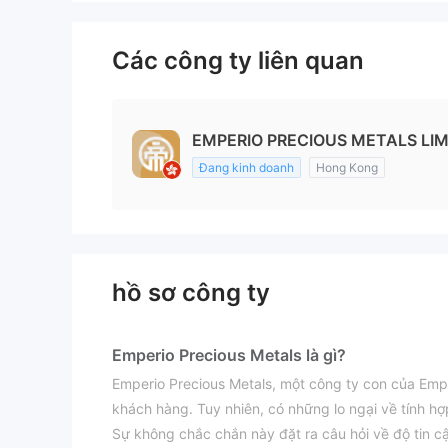
Các công ty liên quan
EMPERIO PRECIOUS METALS LIM
Đang kinh doanh
Hong Kong
hồ sơ công ty
Emperio Precious Metals là gì?
Emperio Precious Metals, một công ty con của Empe
khách hàng. Tuy nhiên, có những lo ngại về tính hợ
Sự không chắc chắn này đặt ra câu hỏi về độ tin c