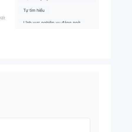
Tự tìm hiểu
Kết
Lĩnh vực nghiệp vụ đáng ngờ
Nguy cơ rủi ro cao
đặt
ảo
o vệ
n