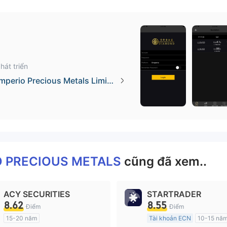
hát triển
mperio Precious Metals Limite
O PRECIOUS METALS
cũng đã xem..
ACY SECURITIES
STARTRADER
8.62
8.55
Điểm
Điểm
15-20 năm
Tài khoản ECN
10-15 nă