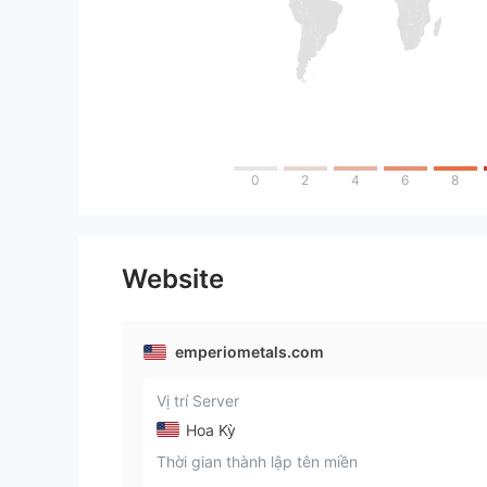
0
2
4
6
8
Website
emperiometals.com
Vị trí Server
Hoa Kỳ
Thời gian thành lập tên miền