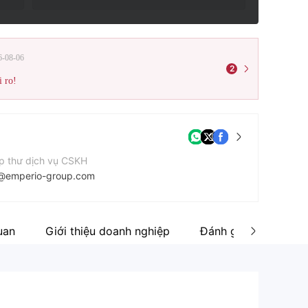
6-08-06
2
i ro!
p thư dịch vụ CSKH
@emperio-group.com
n thoại liên hệ
5227212015
uan
Giới thiệu doanh nghiệp
Đánh giá
ang web của công ty
tps://www.emperiometals.com/en/