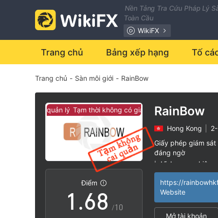
1
Nền Tảng Tra Cứu Pháp Lý Sà
Toàn Cầu
0
2
WikiFX
1
3
Trang chủ
Bảng xếp hạng
Tố cá
Trang chủ
-
Sàn môi giới
-
RainBow
2
4
3
5
RainBow
có giám sát quản lý
Tạm thời không có giám sát quản lý
Hong Kong
|
2
4
6
Giấy phép giám sát 
đáng ngờ
0
5
7
Lĩnh vực nghiệp 
|
Nguy cơ rủi ro ca
|
Điểm
1
.
6
8
Website
/10
Mở tài khoản