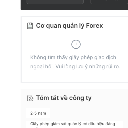
2
7
9
3
8
Cơ quan quản lý Forex
4
9
5
Không tìm thấy giấy phép giao dịch
ngoại hối. Vui lòng lưu ý những rủi ro.
6
7
Tóm tắt về công ty
8
2-5 năm
9
Giấy phép giám sát quản lý có dấu hiệu đáng