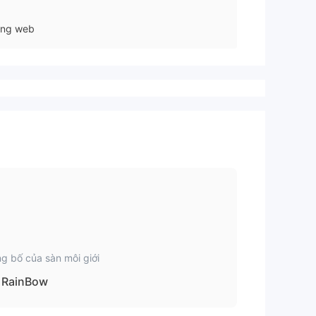
ang web
g bố của sàn môi giới
RainBow