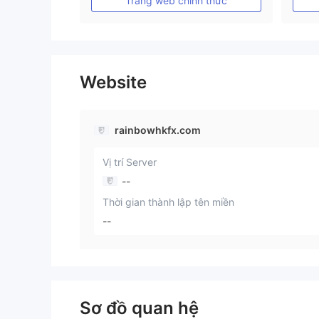
Trang web chính thức
Website
rainbowhkfx.com
Vị trí Server
--
Thời gian thành lập tên miền
--
Sơ đồ quan hệ