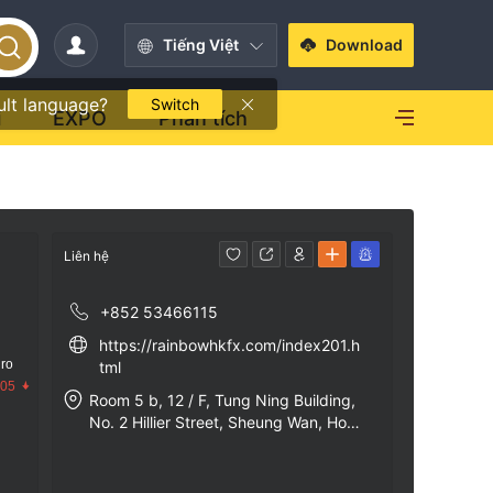
Tiếng Việt
Download
ult language?
Switch
i
EXPO
Phân tích
Liên hệ
+852 53466115
https://rainbowhkfx.com/index201.h
 ro
tml
.05
Room 5 b, 12 / F, Tung Ning Building,
No. 2 Hillier Street, Sheung Wan, Hon
g Kong