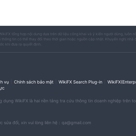
WikiFX tổng hợp nội dung dựa trên dữ liệu công khai và ý kiến người dùng, luôn n
i thông tin có thể thay đổi theo thời gian hoặc nguồn cập nhật. Khuyến nghị nhà 
ước khi đưa ra quyết định.
|
|
|
ch vụ
Chính sách bảo mật
WikiFX Search Plug-in
WikiFX(Enterpr
ực
dụng WikiFX là hai nền tảng tra cứu thông tin doanh nghiệp trên to
c sửa đổi, xin vui lòng liên hệ：qa@gmail.com