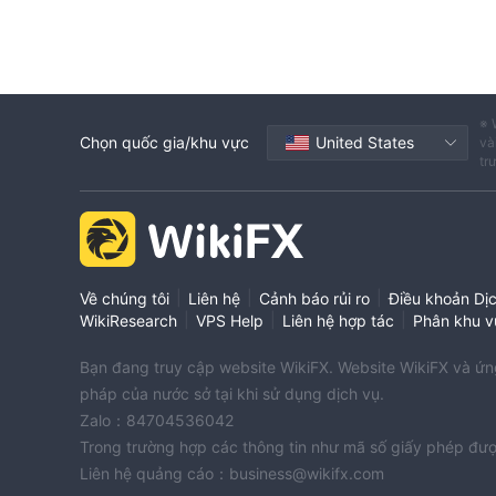
※ 
Chọn quốc gia/khu vực
United States
và
tr
|
|
|
Về chúng tôi
Liên hệ
Cảnh báo rủi ro
Điều khoản Dị
|
|
|
WikiResearch
VPS Help
Liên hệ hợp tác
Phân khu v
Bạn đang truy cập website WikiFX. Website WikiFX và ứng 
pháp của nước sở tại khi sử dụng dịch vụ.
Zalo：84704536042
Trong trường hợp các thông tin như mã số giấy phép đượ
Liên hệ quảng cáo：business@wikifx.com