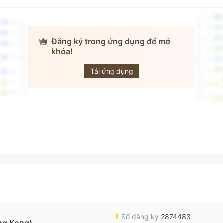
Đăng ký trong ứng dụng để mở
khóa!
RainBow
Tải ứng dụng
Số đăng ký
2874483
ng Kong)