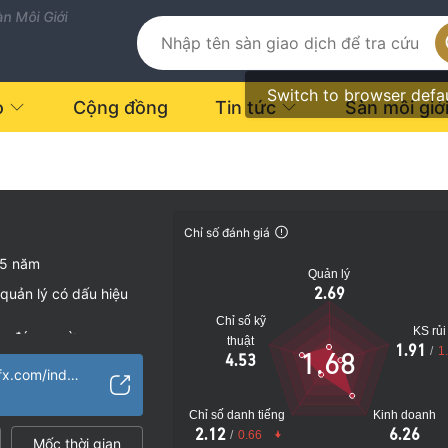
n Môi Giới
Switch to browser defa
o
Cộng đồng
Tin tức
Sàn môi giớ
Chỉ số đánh giá
-5 năm
Quản lý
2.69
quản lý có dấu hiệu
Chỉ số kỹ
KS rủi
vụ đáng ngờ
thuật
1.91
/
1
1.68
4.53
o
https://rainbowhkfx.com/index201.html
Chỉ số danh tiếng
Kinh doanh
2.12
6.26
/
0.66
Mốc thời gian