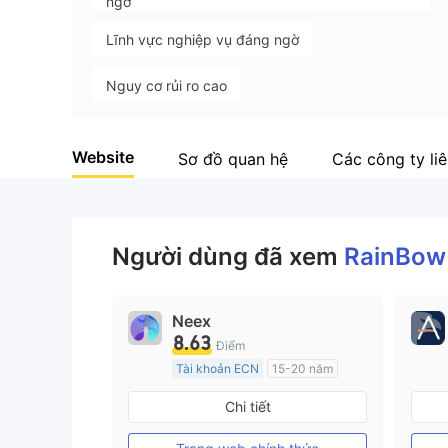
ngờ
Lĩnh vực nghiệp vụ đáng ngờ
Nguy cơ rủi ro cao
Website
Sơ đồ quan hệ
Các công ty li
Người dùng đã xem
RainBo
Neex
8.63
Điểm
Tài khoản ECN
15-20 năm
Đăng ký tại Nước Úc
Chi tiết
GP Tạo lập Thị trường Ngoại hối (MM)
MT4 Chính thức