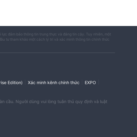
ỗ lực đảm bảo thông tin trung thực và đáng tin cậy. Tuy nhiên, một
đầu tư tham khảo một cách lý trí và xác minh thông tin chính thức
|
|
|
ise Edition)
Xác minh kênh chính thức
EXPO
àn cầu. Người dùng vui lòng tuân thủ quy định và luật