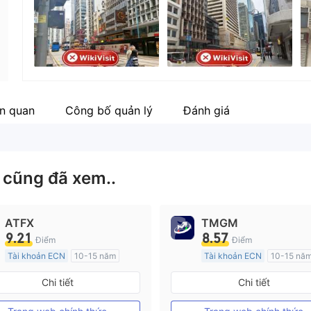
Nhân viên doanh nghiệp
--
ên quan
Công bố quản lý
Đánh giá
w
cũng đã xem..
ATFX
TMGM
9.21
8.57
Điểm
Điểm
Tài khoản ECN
10-15 năm
Tài khoản ECN
10-15 nă
Đăng ký tại Nước Úc
Đăng ký tại Nước Úc
Chi tiết
Chi tiết
GP Tạo lập Thị trường Ngoại hối (MM)
MT4 Chính thức
MT4 Chính thức