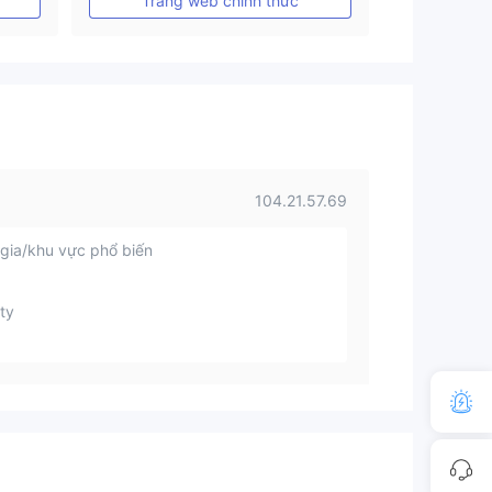
Trang web chính thức
104.21.57.69
gia/khu vực phổ biến
ty