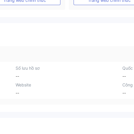
Trang web chính thức
Trang web chính thức
Số lưu hồ sơ
Quốc 
--
--
Website
Công 
--
--