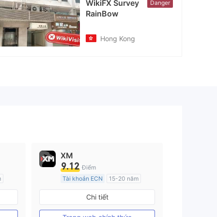
WikiFX Survey
Danger
RainBow
Hong Kong
XM
9.12
Điểm
m
Tài khoản ECN
15-20 năm
Đăng ký tại Nước Úc
Chi tiết
GP Tạo lập Thị trường Ngoại hối (MM)
GP Tạo lập Thị trường Ngoại hối (MM)
MT4 Chính thức