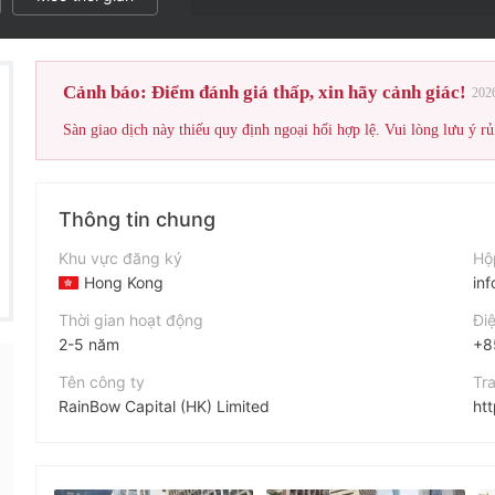
Cảnh báo: Điểm đánh giá thấp, xin hãy cảnh giác!
202
Sàn giao dịch này thiếu quy định ngoại hối hợp lệ. Vui lòng lưu ý rủ
Thông tin chung
Khu vực đăng ký
Hộ
Hong Kong
in
Thời gian hoạt động
Điệ
2-5 năm
+8
Tên công ty
Tr
RainBow Capital (HK) Limited
ht
Viết tắt
Địa
RainBow