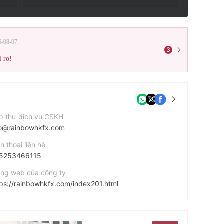
6-08-07
3
i ro!
p thư dịch vụ CSKH
fo@rainbowhkfx.com
n thoại liên hệ
5253466115
ang web của công ty
tps://rainbowhkfx.com/index201.html
 chỉ công ty
Room 5 b, 12 / F, Tung Ning Building, No. 2 Hillier Street, Sheung Wan, Hong Kong