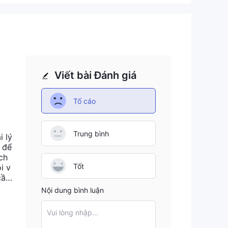
Viết bài Đánh giá
Tố cáo
c
Trung bình
i lý
n để
ích
uyết
Tốt
i v
cầu
phải
Nội dung bình luận
ền c
đã
Vui lòng nhập...
tợn.
 và