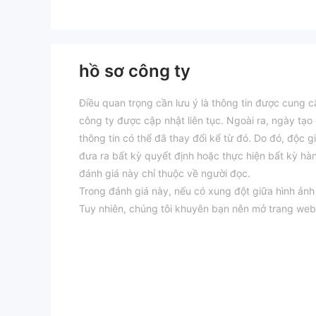
hồ sơ công ty
Điều quan trọng cần lưu ý là thông tin được cung c
công ty được cập nhật liên tục. Ngoài ra, ngày tạo
thông tin có thể đã thay đổi kể từ đó. Do đó, độc g
đưa ra bất kỳ quyết định hoặc thực hiện bất kỳ hà
đánh giá này chỉ thuộc về người đọc.
Trong đánh giá này, nếu có xung đột giữa hình ảnh
Tuy nhiên, chúng tôi khuyên bạn nên mở trang web
ưu và nhược điểm của GS-Forex
Ưu điểm:
Cung cấp nhiều loại công cụ có thể giao dịch bao g
Ba loại tài khoản với số tiền gửi tối thiểu, chênh 
khác nhau.