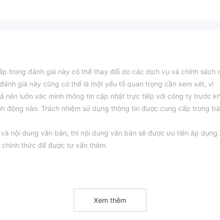
ấp trong đánh giá này có thể thay đổi do các dịch vụ và chính sách 
 đánh giá này cũng có thể là một yếu tố quan trọng cần xem xét, vì
iả nên luôn xác minh thông tin cập nhật trực tiếp với công ty trước kh
nh động nào. Trách nhiệm sử dụng thông tin được cung cấp trong bà
 và nội dung văn bản, thì nội dung văn bản sẽ được ưu tiên áp dụng.
 chính thức để được tư vấn thêm.
ồm các cặp ngoại hối, hàng hóa, cổ phiếu, tiền điện tử và chỉ số.
Xem thêm
lệch và đòn bẩy tối đa khác nhau, đáp ứng nhu cầu của nhiều nhà giao 