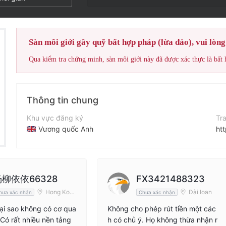
Điểm đánh giá
Sàn môi giới gây quỹ bất hợp pháp (lừa đảo), vui lòng
Thông tin chung
Khu vực đăng ký
Tr
Vương quốc Anh
ht
Thời gian hoạt động
Địa
5-10 năm
Tên công ty
Q
杨柳依依66328
FX3421488323
Galip Systems Limited
10
Hong Kon
Đài loan
hưa xác nhận
Chưa xác nhận
g
ại sao không có cơ qua
Không cho phép rút tiền một các
 Có rất nhiều nền tảng
h có chủ ý. Họ không thừa nhận r