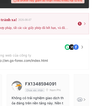
 WikiFX của broker này giảm do nhận nhiều khiếu nại từ khách hàng
Điểm đánh 
 tránh xa!
2026-08-07
5
Qua kiểm tra chứng minh, sàn môi giới này đã được xác thực là bất hợp pháp, tất các các giấy phép đã hết hạn, và đã bị WikiFX liệt vào danh sách Sàn giao dịch hoạt động trái phép; xin hãy lưu ý rủi ro!
ang web của công ty
tp://en.gs-forex.com/index.html
 chỉ công ty
Unit A5 Willowbank Business Park 2 Willowbank Road Millbrook Larne BT40 2SF NORTHERN IRELAND
Q
FX1348594091
海予星
30037506
Nam Phi
Chưa xác nhận
Chưa xác 
Không có trải nghiệm giao dịch th
Không thể rút tiền
24
ỏa đáng trên nền tảng này. Nền t
hác nhau. Nó khi