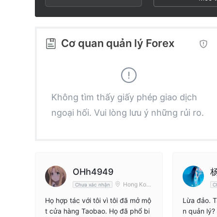
2
3
3
3
4
4
Cơ quan quản lý Forex
4
5
5
5
6
6
Không tìm thấy giấy phép giao dịch
ngoại hối. Vui lòng lưu ý những rủi ro.
6
7
7
7
8
8
8
9
9
OHh4949
Hong Kon
Chưa xác nhận
C
g
9
Họ hợp tác với tôi vì tôi đã mở mộ
Lừa đảo. T
t cửa hàng Taobao. Họ đã phổ bi
n quản lý?