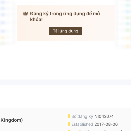
Đăng ký trong ứng dụng để mở
khóa!
GS-Forex
Tải ứng dụng
Số đăng ký
NI042074
 Kingdom)
Established
2017-08-06