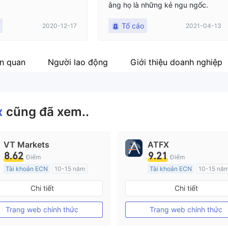
ằng họ là những kẻ ngu ngốc.
Tố cáo
2020-12-17
2021-04-13
ên quan
Người lao động
Giới thiệu doanh nghiệp
x
cũng đã xem..
VT Markets
ATFX
8.62
9.21
Điểm
Điểm
Tài khoản ECN
10-15 năm
Tài khoản ECN
10-15 nă
Đăng ký tại Nước Úc
Đăng ký tại Nước Úc
Chi tiết
Chi tiết
GP Tạo lập Thị trường Ngoại hối (MM)
MT4 Chính thức
MT4 Chính thức
Trang web chính thức
Trang web chính thức