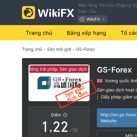
Nền Tảng Tra Cứu Pháp Lý Sà
Toàn Cầu
WikiFX
Trang chủ
Bảng xếp hạng
Tố cá
Trang chủ
-
Sàn môi giới
-
GS-Forex
GS-Forex
o dịch hoạt động trái phép
Sàn giao dịch hoạt động trái phép
Vương quốc An
0
0
Sàn giao dịch hoạt 
Giấy phép giám sá
|
0
1
1
hiệu đáng ngờ
Lĩnh vực nghiệp 
|
Điểm
Nguy cơ rủi ro ca
|
1
.
2
2
Website
/10
Mốc t