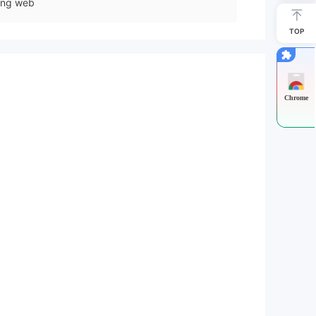
ang web
TOP
Chrome