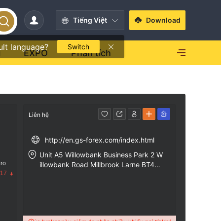
Tiếng Việt
Download
ult language?
Switch
i
EXPO
Phân tích
Liên hệ
http://en.gs-forex.com/index.html
Unit A5 Willowbank Business Park 2 W
 ro
illowbank Road Millbrook Larne BT40
.17
2SF NORTHERN IRELAND