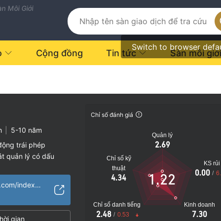
n Môi Giới
Switch to browser defa
o
Cộng đồng
Tin tức
Sàn môi giớ
Chỉ số đánh giá
h
|
5-10 năm
Quản lý
2.69
động trái phép
t quản lý có dấu
Chỉ số kỹ
KS rủi
thuật
0.00
/
6
1.22
4.34
vụ đáng ngờ
http://en.gs-forex.com/index.html
o
Chỉ số danh tiếng
Kinh doanh
2.48
7.30
/
0.53
hời gian