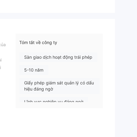
Tóm tắt về công ty
của
Sàn giao dịch hoạt động trái phép
i
i
5-10 năm
Giấy phép giám sát quản lý có dấu
hiệu đáng ngờ
Lĩnh vực nghiệp vụ đáng ngờ
Nguy cơ rủi ro cao
dịch