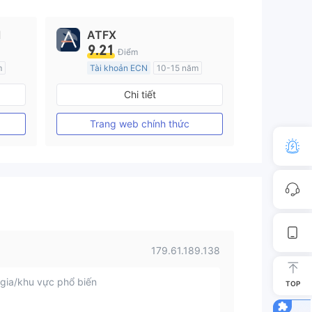
l
ATFX
9.21
Điểm
m
Tài khoản ECN
10-15 năm
Đăng ký tại Nước Úc
Chi tiết
GP Tạo lập Thị trường Ngoại hối (MM)
GP Tạo lập Thị trường Ngoại hối (MM)
MT4 Chính thức
Trang web chính thức
179.61.189.138
gia/khu vực phổ biến
TOP