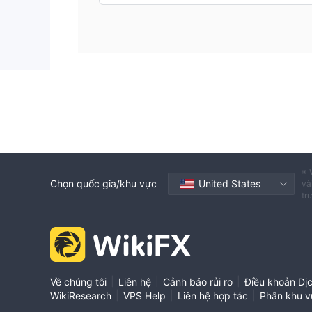
※ 
Chọn quốc gia/khu vực
United States
và
tr
|
|
|
Về chúng tôi
Liên hệ
Cảnh báo rủi ro
Điều khoản Dị
|
|
|
WikiResearch
VPS Help
Liên hệ hợp tác
Phân khu v