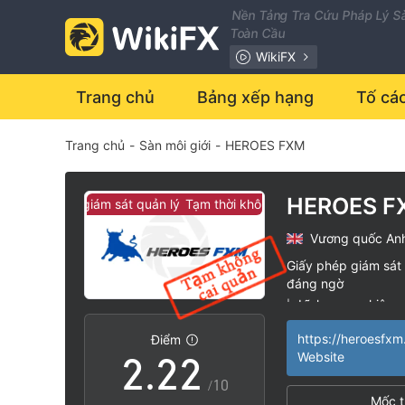
Nền Tảng Tra Cứu Pháp Lý Sà
Toàn Cầu
WikiFX
Trang chủ
Bảng xếp hạng
Tố cá
Trang chủ
-
Sàn môi giới
-
HEROES FXM
HEROES F
ời không có giám sát quản lý
Tạm thời không có giám sát quản lý
Vương quốc An
0
0
0
Giấy phép giám sát 
đáng ngờ
1
1
1
Lĩnh vực nghiệp 
|
Nguy cơ rủi ro ca
|
https://heroesfx
Điểm
2
.
2
2
Website
/10
Mốc t