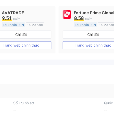
AVATRADE
Fortune Prime Globa
9.51
8.58
Điểm
Điểm
Tài khoản ECN
15-20 năm
Tài khoản ECN
15-20 nă
Đăng ký tại Nước Úc
Đăng ký tại Nước Úc
Chi tiết
Chi tiết
GP Tạo lập Thị trường Ngoại hối (MM)
MT4 Chính thức
MT4 Chính thức
Trang web chính thức
Trang web chính thức
Số lưu hồ sơ
Quốc 
--
--