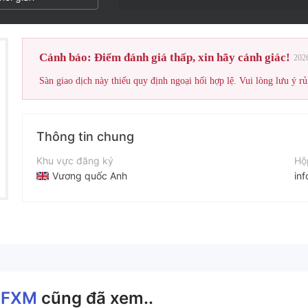
Cảnh báo: Điểm đánh giá thấp, xin hãy cảnh giác!
202
Sàn giao dịch này thiếu quy định ngoại hối hợp lệ. Vui lòng lưu ý rủ
Thông tin chung
Khu vực đăng ký
Hộ
Vương quốc Anh
in
Thời gian hoạt động
Tr
2-5 năm
ht
Tên công ty
Heroes FXM Inc
 FXM
cũng đã xem..