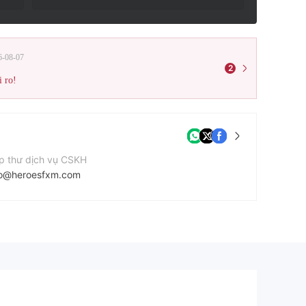
6-08-07
2
i ro!
p thư dịch vụ CSKH
fo@heroesfxm.com
ang web của công ty
tps://heroesfxm.com