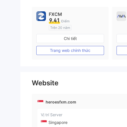
FXCM
9.41
Điểm
Trên 20 năm
Đăng ký tại Nước Úc
Chi tiết
GP Tạo lập Thị trường Ngoại hối (MM)
MT4 Chính thức
Trang web chính thức
Website
heroesfxm.com
Vị trí Server
Singapore