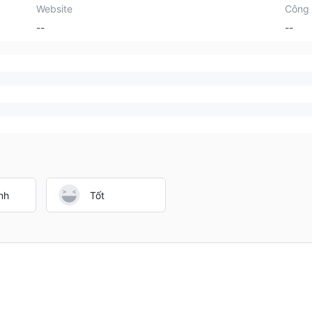
Website
Công 
--
--
nh
Tốt