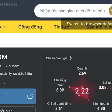
n Môi Giới
Switch to browser defa
o
Cộng đồng
Tin tức
Sàn môi giớ
XM
Chỉ số đánh giá
h
|
2-5 năm
Quản lý
2.69
quản lý có dấu hiệu
Chỉ số kỹ
KS rủi
vụ đáng ngờ
thuật
3.05
/
0
2.22
8.39
o
m.com
Chỉ số danh tiếng
Kinh doanh
3.61
6.80
hời gian