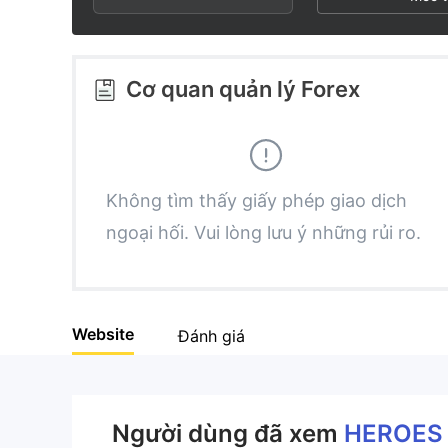
3
3
3
4
4
4
Cơ quan quản lý Forex
5
5
5
6
6
6
Không tìm thấy giấy phép giao dịch
ngoại hối. Vui lòng lưu ý những rủi ro.
7
7
7
8
8
8
Website
Đánh giá
9
9
9
Người dùng đã xem
HEROES