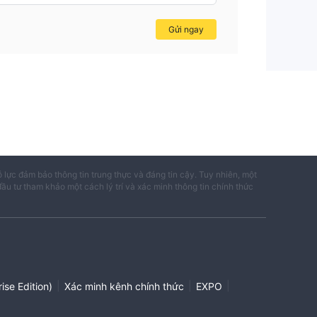
Gửi ngay
ỗ lực đảm bảo thông tin trung thực và đáng tin cậy. Tuy nhiên, một
đầu tư tham khảo một cách lý trí và xác minh thông tin chính thức
|
|
|
ise Edition)
Xác minh kênh chính thức
EXPO