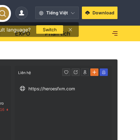
Tiếng Việt
Download
ult language?
Switch
i
EXPO
Phân tích
Liên hệ
https://heroesfxm.com
 ro
.16