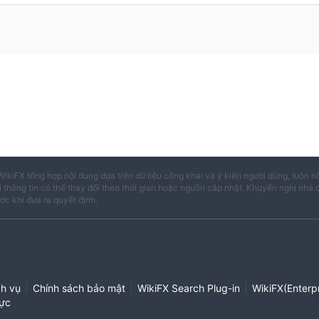
WikiFX tổng hợp nội dung dựa trên dữ liệu công khai và ý kiến người dùng, luôn n
i thông tin có thể thay đổi theo thời gian hoặc nguồn cập nhật. Khuyến nghị nhà 
ước khi đưa ra quyết định.
|
|
|
ch vụ
Chính sách bảo mật
WikiFX Search Plug-in
WikiFX(Enterpr
ực