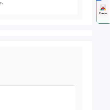
ty
Chrome