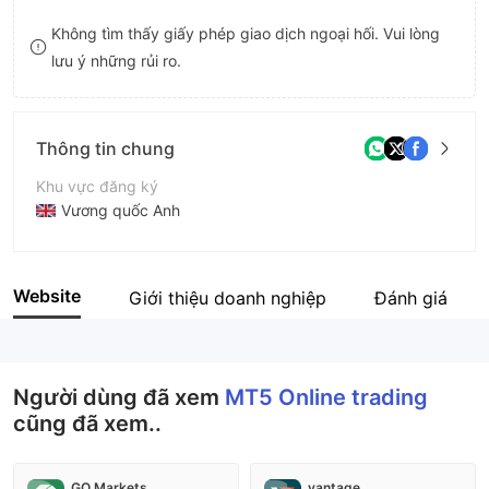
8
Không tìm thấy giấy phép giao dịch ngoại hối. Vui lòng
lưu ý những rủi ro.
9
Thông tin chung
Khu vực đăng ký
Vương quốc Anh
Thời gian hoạt động
2-5 năm
Website
Giới thiệu doanh nghiệp
Đánh giá
Tên công ty
MT5 Online trading
Người dùng đã xem
MT5 Online trading
cũng đã xem..
GO Markets
vantage