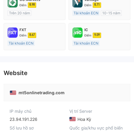
8.98
8.71
Điểm
Điểm
Trên 20 năm
Tài khoản ECN
10-15 năm
Đăng ký tại Nước Úc
Đăng ký tại Nước Úc
GP Tạo lập Thị trường Ngoại hối (MM)
GP Tạo lập Thị trường Ngoại hối (MM)
FXT
IC
cTrader
MT4 Chính thức
8.67
9.09
Điểm
Điểm
Tài khoản ECN
Tài khoản ECN
Trên 20 năm
15-20 năm
Đăng ký tại Nước Úc
Đăng ký tại Nước Úc
GP Tạo lập Thị trường Ngoại hối (MM)
GP Tạo lập Thị trường Ngoại hối (MM)
MT4 Chính thức
MT4 Chính thức
Website
mt5onlinetrading.com
IP máy chủ
Vị trí Server
23.94.191.226
Hoa Kỳ
Số lưu hồ sơ
Quốc gia/khu vực phổ biến