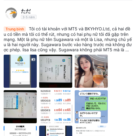
D trong điện thoại thông minh này, vì vậy tôi sẽ giữ nó riêng. Tôi
Nền tảng của chúng tôi được dành riêng để giúp các nhà giao
sẽ liên lạc lại với bạn sau. Cảm ơn bạn rất nhiều Tadao Ogawa
ただ
dịch đưa ra quyết định sáng suốt. Nếu bạn là nạn nhân của gian
3-5 năm
lận tài chính hoặc gặp phải vấn đề tương tự, chúng tôi mời bạn
chia sẻ trải nghiệm của mình trong phần 'Tiếp xúc' của chúng
Tôi có tài khoản với MT5 và BKYHYO.Ltd, cả hai đề
Trung bình
u có tiền mà tôi có thể rút, nhưng có hai phụ nữ tôi đã gặp trên
tôi. Những hiểu biết của bạn là vô cùng có giá trị. Hãy yên tâm
mạng. Một là phụ nữ tên Sugawara và một là Lisa, nhưng chủ yế
rằng đội ngũ tận tâm của chúng tôi luôn kiên định trong nỗ lực
u là hai người này. Sugawara bước vào hàng trước mà không đư
ợc phép. lisa lisa cũng vậy. Sugawara không phải MT5 mà là mộ
giải quyết những vấn đề như vậy và luôn nỗ lực phát triển các
t công ty chứng khoán khác, còn lisa Lisa có liên quan đến MT5
giải pháp hiệu quả cho những vấn đề phức tạp.
và BKYHYO.Ltd. đã đến. Lúc đầu, 100.000 yên. Hệ thống của M
T5.BKYHYO.Ltd sẽ thay đổi vào giữa tháng 8, vì vậy 100.000 yê
n sẽ được tính làm hoa hồng và 100.000 yên sẽ được gửi đến C
Dịch vụ khách hàng
hi nhánh Ngân hàng Sumitomo Mitsui Banking Corporation Umed
MT5 Online tradingcung cấp hỗ trợ khách hàng qua email và
a ở Osaka và 100.000 yên sẽ được gửi đến Ga Shin-Urayasu củ
a Ngân hàng Chiba. Từ chi nhánh, chuyển khoản, lúc đầu, tôi ch
địa chỉ thực, không có tùy chọn trò chuyện trực tiếp hoặc điện
uyển khoản tiền gửi 100.000 yên đến chi nhánh Shizuoka của T
thoại. hệ thống hỗ trợ hạn chế này có thể đặt ra những thách
ập đoàn Ngân hàng Sumitomo Mitsui. Vào giữa tháng 5, tôi bắt
đầu với 100.000 trong tài khoản MT5 của mình và hiện tôi đã ng
thức cho khách hàng cần hỗ trợ ngay lập tức hoặc giải quyết
ừng giao dịch. Người phụ nữ đầu tiên, Fujiwara, nói rằng cô ấy s
theo thời gian thực, có khả năng ảnh hưởng đến trải nghiệm
ẽ cho tôi 5 triệu yên, và tôi tiếp tục câu chuyện và bắt đầu nó. C
ông ty chứng khoán thì khác, nhưng gần như cùng một thương
chung của khách hàng.
vụ. Người đó biến mất, và vài ngày sau, một người phụ nữ tên Li
Email: info@mt5onlinetrading.com.
sa
Địa chỉ:
Hova House, 1 Hova Villas, Brighton & Hove,