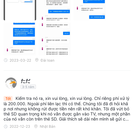
Nền tảng giao dịch MT5.
sản phẩm nổi tiếng
nền tảng này
được công nhận nhờ khả năng nâng cao và các tính năng có
thể tùy chỉnh, trang bị cho nhà giao dịch bộ công cụ toàn diện
để thực hiện chiến lược giao dịch của họ. bằng cách cung cấp
mt5, MT5 Online trading cho phép người dùng linh hoạt điều
hướng thị trường một cách hiệu quả và thích ứng với các điều
kiện thị trường luôn thay đổi.
tuy nhiên, tính hiệu quả của nền tảng cũng sẽ phụ thuộc vào độ
2023-03-22
Đài loan
tin cậy và độ tin cậy của chính nhà môi giới. do đó, trải nghiệm
người dùng tổng thể sẽ không chỉ phụ thuộc vào chức năng
ただ
của nền tảng mà còn phụ thuộc vào MT5 Online trading độ tin
3-5 năm
cậy hoạt động của
Kiểm tra nó ra, xin vui lòng, xin vui lòng. Chỉ riêng phí xử lý
Tốt
Sự tiếp xúc của người dùng trên WikiFX
là 200.000. Ngoài phí liên lạc thì có thể. Chúng tôi đã đi hỏi khắ
Một báo cáo lừa đảo hiện có trên WikiFX i
p nơi nhưng không rút được tiền nên rất khó khăn. Tôi đã vứt bỏ
sa cờ đỏ đáng
thẻ SD quan trọng khi nó vẫn được gắn vào TV, nhưng một phần
kể. Chúng tôi đặc biệt khuyến khích các nhà giao dịch thực
của nó vẫn còn trên thẻ SD. Giải thích sẽ dài nên mình sẽ gửi co
mment lại kèm ảnh bằng chứng mong các bạn giúp đỡ. Nếu bạn
hiện nghiên cứu toàn diện và xem xét tỉ mỉ tất cả thông tin có
2022-12-23
Nhật Bản
không thể rút tiền, bạn không thể trả hết nợ. Tôi không có thẻ S
thể truy cập trước khi bắt đầu bất kỳ giao dịch nào.