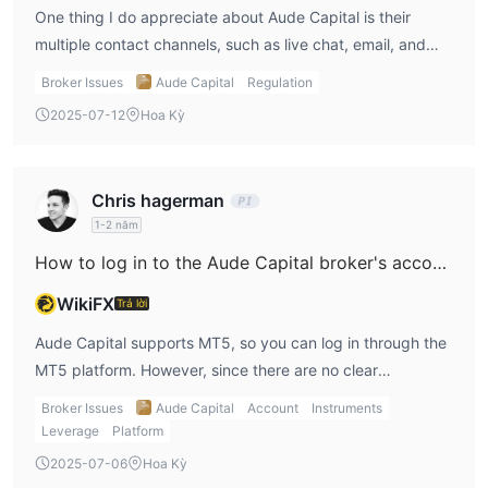
One thing I do appreciate about Aude Capital is their
multiple contact channels, such as live chat, email, and
social media. This makes it easy to reach out to them
Broker Issues
Aude Capital
Regulation
whenever I have any questions. They also support MT5,
2025-07-12
Hoa Kỳ
which is a good platform for more experienced traders, as
it provides advanced features and greater flexibility.
Chris hagerman
1-2 năm
How to log in to the Aude Capital broker's account?
WikiFX
Trả lời
Aude Capital supports MT5, so you can log in through the
MT5 platform. However, since there are no clear
instructions, I would make sure to check their website or
Broker Issues
Aude Capital
Account
Instruments
contact support for specific login details.
Leverage
Platform
2025-07-06
Hoa Kỳ