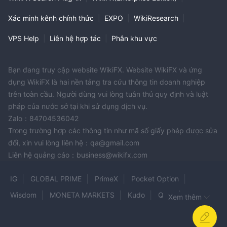
Xác minh kênh chính thức
|
EXPO
|
WikiResearch
|
VPS Help
|
Liên hệ hợp tác
|
Phân khu vực
Bạn đang truy cập website WikiFX. Website WikiFX và ứng
dụng WikiFX là hai nền tảng tra cứu thông tin doanh nghiệp
trên toàn cầu. Người dùng vui lòng tuân thủ quy định và luật
pháp của nước sở tại khi sử dụng dịch vụ.
Zalo：84704536042
Trong trường hợp các thông tin như mã số giấy phép được sửa
đổi, xin vui lòng liên hệ：qa@gmail.com
Liên hệ quảng cáo：business@wikifx.com
IG
GLOBAL PRIME
PrimeX
Pocket Option
Wisdom
MONETA MARKETS
Kudo
QCG
Xem thêm
admiral
TFX
Sunsetglobaltradeoption