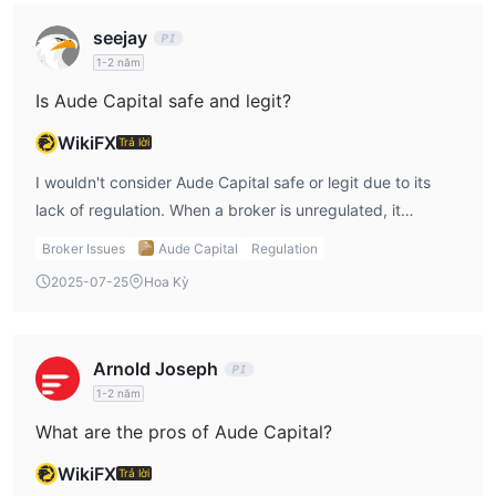
seejay
1-2 năm
Is Aude Capital safe and legit?
WikiFX
Trả lời
I wouldn't consider Aude Capital safe or legit due to its
lack of regulation. When a broker is unregulated, it
becomes harder to trust their operations. There's no
Broker Issues
Aude Capital
Regulation
protection for investors, and that could lead to potential
2025-07-25
Hoa Kỳ
risks, such as fraud or poor execution of trades. I always
recommend working with regulated brokers to avoid such
risks.
Arnold Joseph
1-2 năm
What are the pros of Aude Capital?
WikiFX
Trả lời