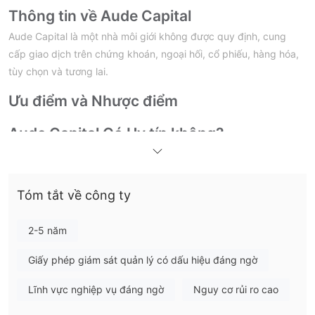
Thông tin về Aude Capital
Aude Capital là một nhà môi giới không được quy định, cung
cấp giao dịch trên chứng khoán, ngoại hối, cổ phiếu, hàng hóa,
tùy chọn và tương lai.
Ưu điểm và Nhược điểm
Aude Capital Có Uy tín không?
không có quy định hợp lệ
Không. Hiện tại, Aude Capital
. Vui
lòng lưu ý đến rủi ro!
Tóm tắt về công ty
Tôi có thể giao dịch gì trên Aude Capital?
Aude Capital cung cấp giao dịch trên chứng khoán, ngoại hối,
2-5 năm
cổ phiếu, hàng hóa, tùy chọn và hợp đồng tương lai.
Giấy phép giám sát quản lý có dấu hiệu đáng ngờ
Loại Tài khoản
Nhà môi giới chưa cung cấp rõ ràng các loại tài khoản mà họ
Lĩnh vực nghiệp vụ đáng ngờ
Nguy cơ rủi ro cao
cung cấp.