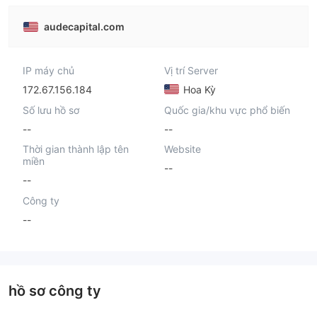
audecapital.com
IP máy chủ
Vị trí Server
172.67.156.184
Hoa Kỳ
Số lưu hồ sơ
Quốc gia/khu vực phổ biến
--
--
Thời gian thành lập tên
Website
miền
--
--
Công ty
--
hồ sơ công ty