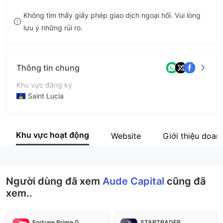
8
Không tìm thấy giấy phép giao dịch ngoại hối. Vui lòng
lưu ý những rủi ro.
9
Thông tin chung
Khu vực đăng ký
Saint Lucia
Thời gian hoạt động
2-5 năm
Khu vực hoạt động
Website
Giới thiệu doan
Tên công ty
Aude Capital LTD
Người dùng đã xem
Aude Capital
cũng đã
xem..
Fortune Prime Global
STARTRADER