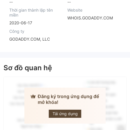
--
--
Thời gian thành lập tên
Website
miền
WHOIS.GODADDY.COM
2020-06-17
Công ty
GODADDY.COM, LLC
Sơ đồ quan hệ
Đăng ký trong ứng dụng để
mở khóa!
ZHONGZHOU
FUTURES
Tải ứng dụng