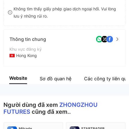
8
Không tìm thấy giấy phép giao dịch ngoại hối. Vui lòng
lưu ý những rủi ro.
9
Thông tin chung
Khu vực đăng ký
Hong Kong
Thời gian hoạt động
5-10 năm
Website
Sơ đồ quan hệ
Các công ty liên qu
Tên công ty
中州國際
Người dùng đã xem
ZHONGZHOU
FUTURES
cũng đã xem..
Mitrade
STARTRADER