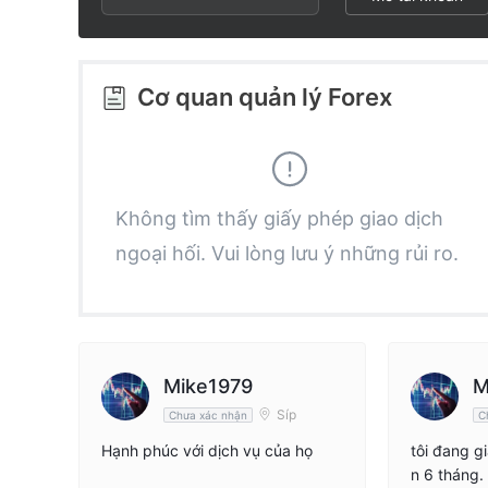
3
1
1
4
2
2
Cơ quan quản lý Forex
5
3
3
6
4
4
Không tìm thấy giấy phép giao dịch
ngoại hối. Vui lòng lưu ý những rủi ro.
7
5
5
8
6
6
9
7
7
Mike1979
M
Síp
Chưa xác nhận
C
8
8
Hạnh phúc với dịch vụ của họ
tôi đang g
n 6 tháng.