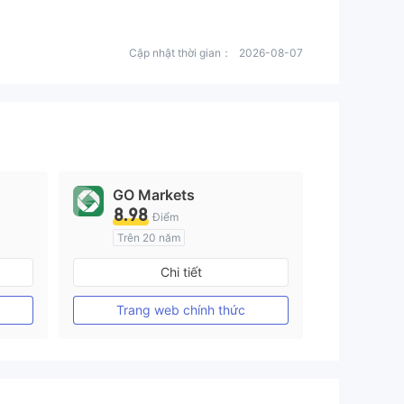
Cập nhật thời gian：
2026-08-07
GO Markets
8.98
Điểm
Trên 20 năm
Đăng ký tại Nước Úc
Chi tiết
GP Tạo lập Thị trường Ngoại hối (MM)
GP Tạo lập Thị trường Ngoại hối (MM)
cTrader
Trang web chính thức