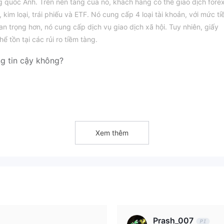
quốc Anh. Trên nền tảng của nó, khách hàng có thể giao dịch forex
, kim loại, trái phiếu và ETF. Nó cung cấp 4 loại tài khoản, với mức ti
uan trọng hơn, nó cung cấp dịch vụ giao dịch xã hội. Tuy nhiên, giấy
ể tồn tại các rủi ro tiềm tàng.
g tin cậy không?
Xem thêm
nze, Silver, Gold và Platinum. Tuy nhiên, nó không đề cập đến việc 
 hàng cần cân nhắc kỹ trước khi đầu tư, vì đòn bẩy cao có thể mang 
Prash_007