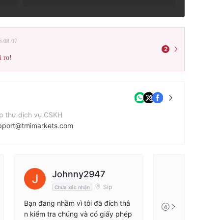
6-08-07
2
i ro!
p thư dịch vụ CSKH
pport@tmimarkets.com
ang web của công ty
tps://www.tmimarkets.com/
 chỉ công ty
Johnny2947
rlew St, London SE1 2ND, United Kingdom
Síp
Chưa xác nhận
Bạn đang nhầm vì tôi đã đích thâ
4
n kiểm tra chúng và có giấy phép