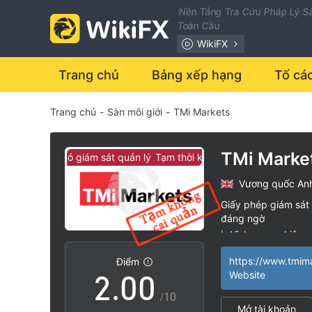
Nền Tảng Tra Cứu Pháp Lý Sà
Toàn Cầu
WikiFX
Trang chủ
Bảng xếp hạng
Tố cá
Trang chủ
-
Sàn môi giới
-
TMi Markets
TMi Marke
thời không có giám sát quản lý
Tạm thời không có giám sát quản lý
Vương quốc An
0
Giấy phép giám sát 
đáng ngờ
1
Lĩnh vực nghiệp 
|
Nguy cơ rủi ro ca
|
https://www.tmim
Điểm
2
.
0
0
Website
/10
Mở tài khoản