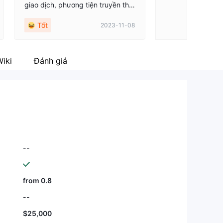
giao dịch, phương tiện truyền thô
ng xã hội về mọi thứ. Wikifx bạn n
Tốt
2023-11-08
hầm rồi. Cập nhật đánh giá của b
ạn.
iki
Đánh giá
--
from 0.8
--
$25,000