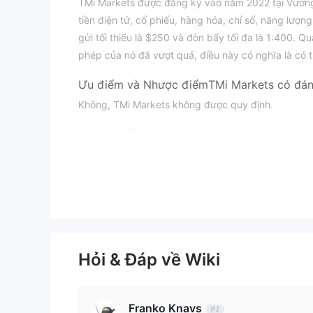
TMi Markets được đăng ký vào năm 2022 tại Vương 
tiền điện tử, cổ phiếu, hàng hóa, chỉ số, năng lượng
gửi tối thiểu là $250 và đòn bẩy tối đa là 1:400. Q
phép của nó đã vượt quá, điều này có nghĩa là có th
Ưu điểm và Nhược điểm
TMi Markets có đán
Không, TMi Markets không được quy định.
Tôi có thể giao dịch gì trên TMi Markets?
Loại tài khoản
TMi Markets cung cấp 4 loại tài khoản, bao gồm Bro
sẵn tài khoản demo hay không.
Đòn bẩy
1:400
Đòn bẩy có thể lên đến
, không thấp. Khách
Hỏi & Đáp về Wiki
rủi ro tiềm năng cao.
Nền tảng giao dịch
Franko Knavs