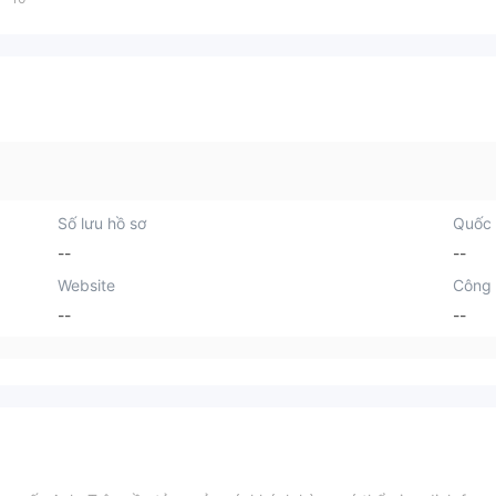
Số lưu hồ sơ
Quốc 
--
--
Website
Công 
--
--