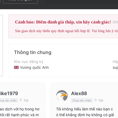
Cảnh báo: Điểm đánh giá thấp, xin hãy cảnh giác!
202
Sàn giao dịch này thiếu quy định ngoại hối hợp lệ. Vui lòng lưu ý rủ
Thông tin chung
Khu vực đăng ký
Hộ
Vương quốc Anh
su
Thời gian hoạt động
Tr
2-5 năm
ht
Tên công ty
Địa
ike1979
Alex88
EXO Broker AG
Cu
Síp
Síp
hưa xác nhận
Chưa xác nhận
iao dịch với họ trong hơ
Tôi không hiểu làm thế nào bạn c
 tôi rất hạnh phúc và m
ó thể khẳng định họ không có giấ