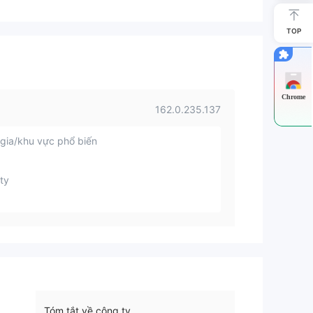
TOP
Chrome
162.0.235.137
gia/khu vực phổ biến
ty
Tóm tắt về công ty