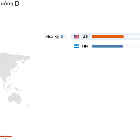
D
hưởng
Hoa Kỳ
US
HN
10