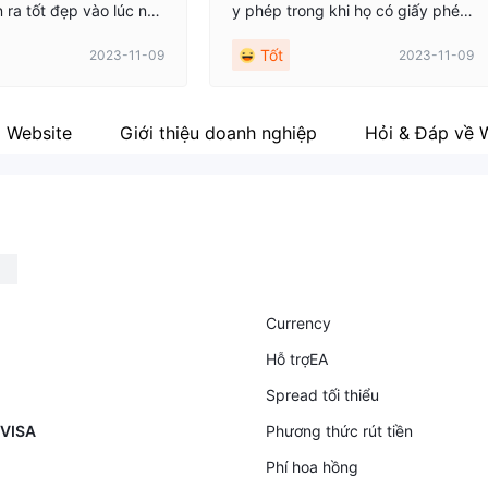
n ra tốt đẹp vào lúc nà
y phép trong khi họ có giấy phép:
ho tôi xem giấy phép gi
TMi Markets được điều hành bởi
Tốt
2023-11-09
2023-11-09
 họ và tôi tin rằng bạn
EXO Broker AG, một công ty đượ
ẫn ở đây. tôi rất hài lò
c thành lập tại MWALI (MOHELI),
markets.com
Comoros Union theo số đăng ký
HY00922017 và số Giấy phép Gia
Website
Giới thiệu doanh nghiệp
Hỏi & Đáp về W
o dịch T2022131. nhận xét và phả
i trung thực và trung thực khi bạn
đăng bất cứ điều gì
Currency
Hỗ trợEA
Spread tối thiểu
 VISA
Phương thức rút tiền
Phí hoa hồng