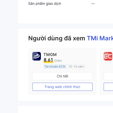
Sản phẩm giao dịch
--
Người dùng đã xem
TMi Mar
TMGM
8.61
Điểm
Tài khoản ECN
10-15 năm
Đăng ký tại Nước Úc
Chi tiết
GP Tạo lập Thị trường Ngoại hối (MM)
MT4 Chính thức
Trang web chính thức