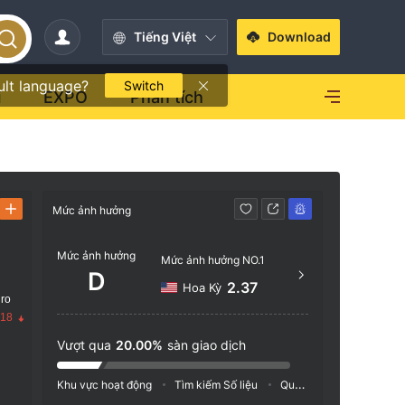
Tiếng Việt
Download
ult language?
Switch
i
EXPO
Phân tích
Mức ảnh hưởng
Liên hệ
Mức ảnh hưởng
http
Mức ảnh hưởng NO.1
D
Curle
2.37
Hoa Kỳ
 ro
King
.18
Vượt qua
20.00%
sàn giao dịch
Khu vực hoạt động
Tìm kiếm Số liệu
Quảng cáo
Chỉ số M