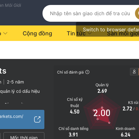
n Môi Giới
Switch to browser defa
o
Cộng đồng
Tin tức
Sàn môi giớ
ts
Chỉ số đánh giá
h
|
2-5 năm
Quản lý
2.69
quản lý có dấu hiệu
Chỉ số kỹ
KS rủi
vụ đáng ngờ
thuật
2.72
/
0
2.00
4.50
o
arkets.com/
Chỉ số danh tiếng
Kinh doanh
3.91
6.24
Mốc thời gian