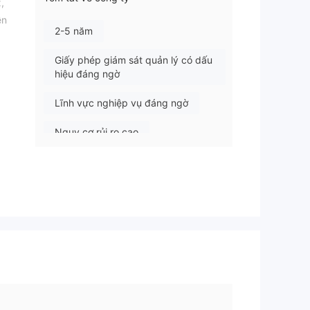
,
ền
2-5 năm
Giấy phép giám sát quản lý có dấu
hiệu đáng ngờ
Lĩnh vực nghiệp vụ đáng ngờ
Nguy cơ rủi ro cao
có
lại