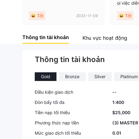
ọi việc diễ
9
9
y. họ đã c
Tốt
Tốt
2023-11-09
ao dịch của
đang nhầm l
ng với tmi
Thông tin tài khoản
Khu vực hoạt động
Thông tin tài khoản
Gold
Bronze
Silver
Platinum
Điều kiện giao dịch
--
Đòn bẩy tối đa
1:400
Tiền nạp tối thiểu
$25,000
Phương thức nạp tiền
(3) MASTER
Mức giao dịch tối thiểu
0.01