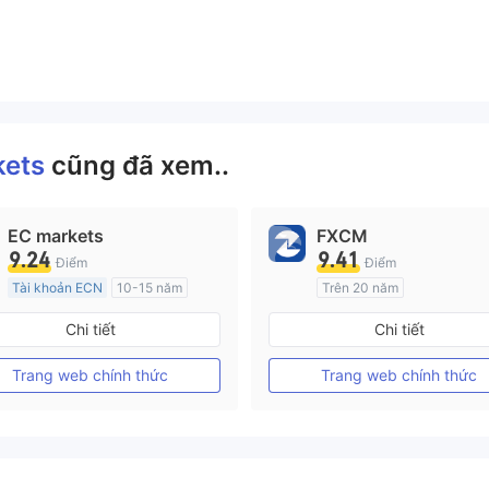
kets
cũng đã xem..
EC markets
FXCM
9.24
9.41
Điểm
Điểm
Tài khoản ECN
10-15 năm
Trên 20 năm
Đăng ký tại Nước Úc
Đăng ký tại Nước Úc
Chi tiết
Chi tiết
GP Tạo lập Thị trường Ngoại hối (MM)
MT4 Chính thức
MT4 Chính thức
Trang web chính thức
Trang web chính thức