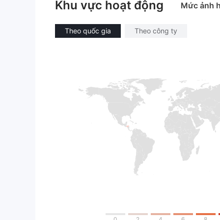
Khu vực hoạt động
Mức ảnh 
Theo quốc gia
Theo công ty
0
2
4
6
8