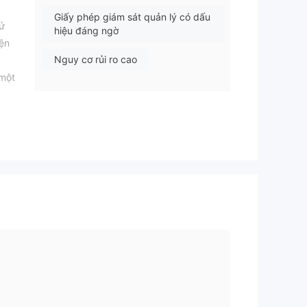
Giấy phép giám sát quản lý có dấu
tử
hiệu đáng ngờ
iện
Nguy cơ rủi ro cao
 một
g
 độ
 bạn
n
á
ìm