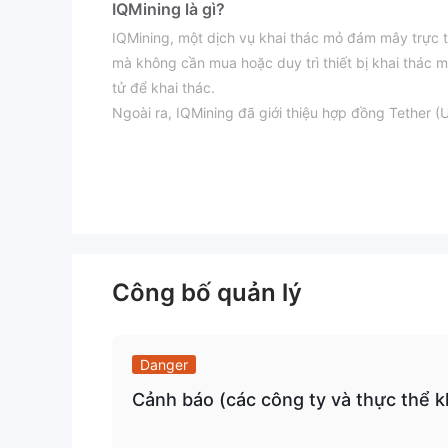
IQMining là gì?
IQMining, một dịch vụ khai thác mỏ đám mây trực t
mà không cần mua hoặc duy trì thiết bị khai thác m
tử để khai thác.
Ngoài ra, IQMining đã giới thiệu hợp đồng Tether 
lựa chọn khác để có thể thu được lợi nhuận tiềm n
web chính thức đang gây lo ngại cho một số nhà đầ
Nếu bạn quan tâm, chúng tôi mời bạn tiếp tục đọc bà
và cung cấp cho bạn thông tin rõ ràng và ngắn gọn
có cái nhìn tổng quan về các đặc điểm chính của mô
Ưu điểm & Nhược điểm
Công bố quản lý
Ưu điểm:
- Lựa chọn tiền điện tử đa dạng: Người dùng có cơ 
phổ biến như Bitcoin, Litecoin và Ethereum, cũng
Danger
các cơ hội khai thác khác nhau và tiềm năng tối đa
Cảnh báo (các công ty và thực thể 
- Cơ hội đầu tư thay thế: IQMining giới thiệu hợp 
nhà đầu tư một lựa chọn khác để có thể thu được l