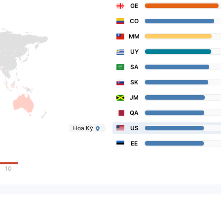
GE
CO
MM
UY
SA
SK
JM
QA
Hoa Kỳ
US
EE
10