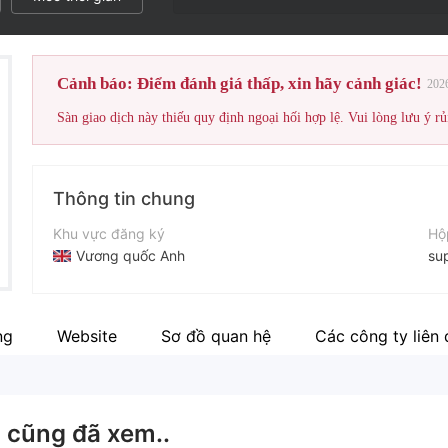
Cảnh báo: Điểm đánh giá thấp, xin hãy cảnh giác!
202
Sàn giao dịch này thiếu quy định ngoại hối hợp lệ. Vui lòng lưu ý rủ
Thông tin chung
Khu vực đăng ký
Hộ
Vương quốc Anh
su
Thời gian hoạt động
Điệ
5-10 năm
+4
ng
Website
Sơ đồ quan hệ
Các công ty liên
Tên công ty
Tr
Tunewo Limited
ht
g
cũng đã xem..