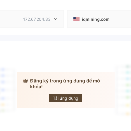
172.67.204.33
iqmining.com
Đăng ký trong ứng dụng để mở
khóa!
IQMining
Tải ứng dụng