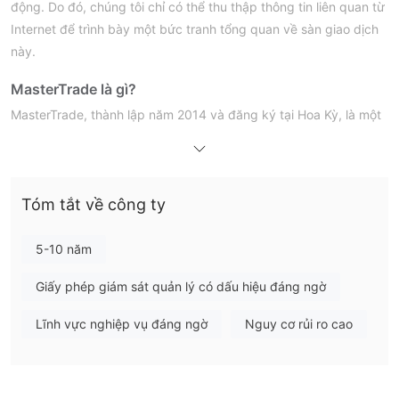
động. Do đó, chúng tôi chỉ có thể thu thập thông tin liên quan từ
Internet để trình bày một bức tranh tổng quan về sàn giao dịch
này.
MasterTrade là gì?
MasterTrade, thành lập năm 2014 và đăng ký tại Hoa Kỳ, là một
nền tảng tài chính cung cấp một loạt các công cụ thị trường để
Forex, Binary Options,
giao dịch, bao gồm
Cryptocurrencies, Bất động sản, Dịch vụ Escrow và
Vay cá nhân
các loại tài khoản đa dạng
Tóm tắt về công ty
. Nó cung cấp
để
phù hợp với nhu cầu giao dịch khác nhau. Nền tảng giao dịch
MetaTrader 4 (MT4)
được cung cấp bởi MasterTrade là
, một
5-10 năm
nền tảng được sử dụng rộng rãi và được tôn trọng trong ngành
Giấy phép giám sát quản lý có dấu hiệu đáng ngờ
tài chính với tính năng mạnh mẽ và giao diện thân thiện với
người dùng.
Lĩnh vực nghiệp vụ đáng ngờ
Nguy cơ rủi ro cao
hoạt động mà không có sự giám
Tuy nhiên, nhà môi giới
sát quy định
và trang web chính thức của MasterTrade hiện
không hoạt động.