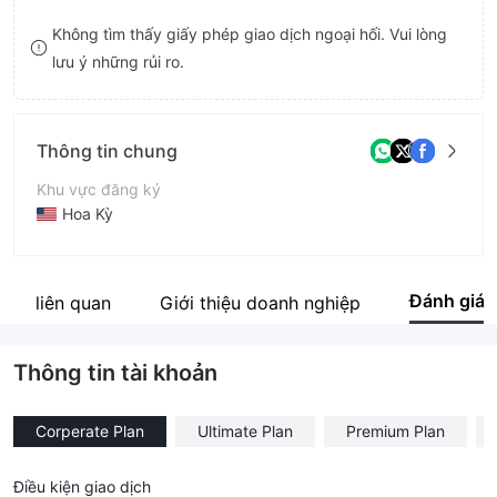
9
7
Không tìm thấy giấy phép giao dịch ngoại hối. Vui lòng
lưu ý những rủi ro.
8
9
Thông tin chung
Khu vực đăng ký
Hoa Kỳ
Thời gian hoạt động
5-10 năm
Đánh giá
 ty liên quan
Giới thiệu doanh nghiệp
Tên công ty
Master Trade Investments
Thông tin tài khoản
Corperate Plan
Ultimate Plan
Premium Plan
Điều kiện giao dịch