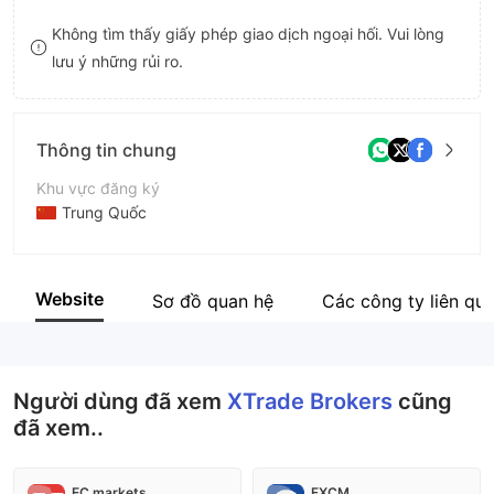
8
Không tìm thấy giấy phép giao dịch ngoại hối. Vui lòng
lưu ý những rủi ro.
9
Thông tin chung
Khu vực đăng ký
Trung Quốc
Thời gian hoạt động
2-5 năm
Website
Sơ đồ quan hệ
Các công ty liên qu
Tên công ty
XTrade Brokers
Người dùng đã xem
XTrade Brokers
cũng
đã xem..
EC markets
FXCM