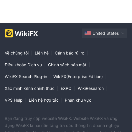
United States
Về chúng tôi
|
Liên hệ
|
Cảnh báo rủi ro
|
Điều khoản Dịch vụ
|
Chính sách bảo mật
|
WikiFX Search Plug-in
|
WikiFX(Enterprise Edition)
|
Xác minh kênh chính thức
|
EXPO
|
WikiResearch
|
VPS Help
|
Liên hệ hợp tác
|
Phân khu vực
Bạn đang truy cập website WikiFX. Website WikiFX và ứng
dụng WikiFX là hai nền tảng tra cứu thông tin doanh nghiệp