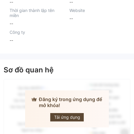
--
--
Thời gian thành lập tên
Website
miền
--
--
Công ty
--
Sơ đồ quan hệ
Đăng ký trong ứng dụng để
mở khóa!
XTrade
Brokers
Tải ứng dụng