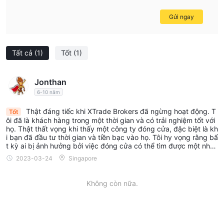
Gửi ngay
Tất cả
(1)
Tốt
(1)
Jonthan
6-10 năm
Thật đáng tiếc khi XTrade Brokers đã ngừng hoạt động. T
Tốt
ôi đã là khách hàng trong một thời gian và có trải nghiệm tốt với
họ. Thật thất vọng khi thấy một công ty đóng cửa, đặc biệt là kh
i bạn đã đầu tư thời gian và tiền bạc vào họ. Tôi hy vọng rằng bấ
t kỳ ai bị ảnh hưởng bởi việc đóng cửa có thể tìm được một nhà
môi giới mới đáp ứng nhu cầu của họ.
2023-03-24
Singapore
Không còn nữa.