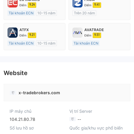
9.24
9.41
Điểm
Điểm
Tài khoản ECN
10-15 năm
Trên 20 năm
Đăng ký tại Nước Úc
Đăng ký tại Nước Úc
GP Tạo lập Thị trường Ngoại hối (MM)
GP Tạo lập Thị trường Ngoại hối (MM)
ATFX
AVATRADE
MT4 Chính thức
MT4 Chính thức
9.21
9.51
Điểm
Điểm
Tài khoản ECN
10-15 năm
Tài khoản ECN
Đăng ký tại Nước Úc
15-20 năm
GP Tạo lập Thị trường Ngoại hối (MM)
Đăng ký tại Nước Úc
MT4 Chính thức
GP Tạo lập Thị trường Ngoại hối (MM)
MT4 Chính thức
Website
x-tradebrokers.com
IP máy chủ
Vị trí Server
104.21.80.78
--
Số lưu hồ sơ
Quốc gia/khu vực phổ biến