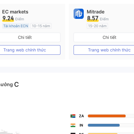
EC markets
Mitrade
9.24
8.57
Điểm
Điểm
Tài khoản ECN
10-15 năm
15-20 năm
Đăng ký tại Nước Úc
Đăng ký tại Nước Úc
Chi tiết
Chi tiết
GP Tạo lập Thị trường Ngoại hối (MM)
MT4 Chính thức
Tự tìm hiểu
Trang web chính thức
Trang web chính thức
C
hưởng
ZA
IN