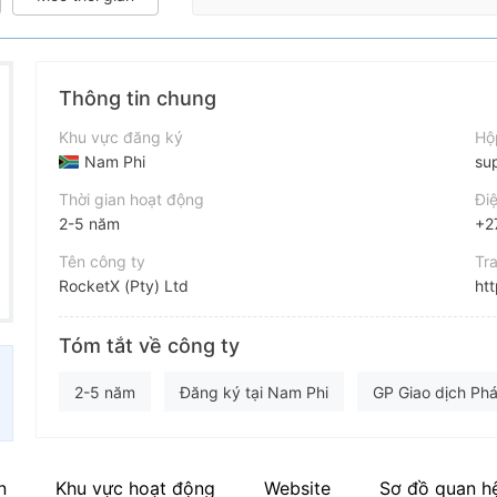
Thông tin chung
Khu vực đăng ký
Hộ
Nam Phi
su
Thời gian hoạt động
Điệ
2-5 năm
+2
Tên công ty
Tr
RocketX (Pty) Ltd
htt
Viết tắt
Địa
Tóm tắt về công ty
ROCKETX
Fl
Nhân viên doanh nghiệp
Fa
2-5 năm
Đăng ký tại Nam Phi
GP Giao dịch Phái
--
Nhà môi giới khu vực
n
Khu vực hoạt động
Website
Sơ đồ quan h