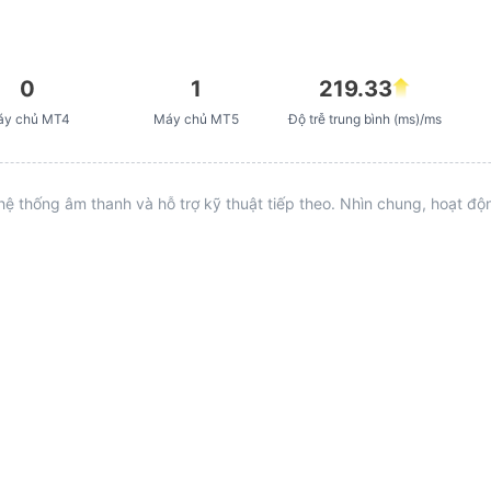
0
1
219.33
áy chủ MT4
Máy chủ MT5
Độ trễ trung bình (ms)/ms
hệ thống âm thanh và hỗ trợ kỹ thuật tiếp theo. Nhìn chung, hoạt đ