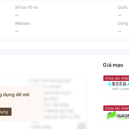
Số lưu hồ sơ
Quốc 
--
--
Website
Công 
--
--
Giả mạo
Chưa xác nhậ
g dụng để mở
KETX
Chưa xác nhậ
dụng