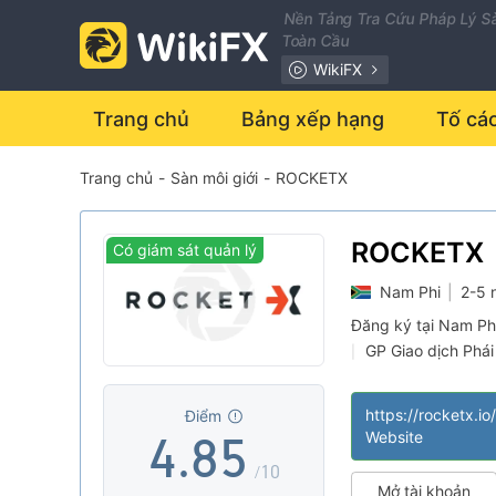
1
Nền Tảng Tra Cứu Pháp Lý Sà
Toàn Cầu
2
WikiFX
3
0
Trang chủ
Bảng xếp hạng
Tố cá
Trang chủ
-
Sàn môi giới
-
ROCKETX
0
4
1
1
5
2
ROCKETX
Có giám sát quản lý
Nam Phi
|
2-5 
2
6
3
Đăng ký tại Nam Ph
GP Giao dịch Phái 
|
3
7
4
MT5 white label
|
Nhà môi giới khu 
|
https://rocketx.io/
Điểm
4
.
8
5
Website
/10
Mở tài khoản