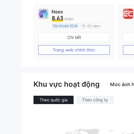
Neex
8.63
Điểm
Tài khoản ECN
15-20 năm
Đăng ký tại Nước Úc
Chi tiết
GP Tạo lập Thị trường Ngoại hối (MM)
MT4 Chính thức
Trang web chính thức
Khu vực hoạt động
Mức ảnh 
Theo quốc gia
Theo công ty