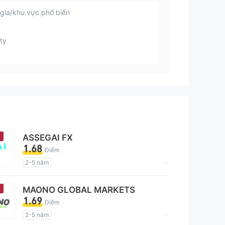
gia/khu vực phổ biến
ty
n
ASSEGAI FX
1.68
Điểm
2-5 năm
Giấy phép giám sát quản lý có dấu hiệu đáng ngờ
Lĩnh vực nghiệp vụ đáng ngờ
n
MAONO GLOBAL MARKETS
Nguy cơ rủi ro cao
1.69
Điểm
2-5 năm