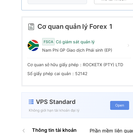
5
9
6
6
7
Cơ quan quản lý Forex
1
7
8
Có giám sát quản lý
FSCA
Nam Phi GP Giao dịch Phái sinh (EP)
8
9
Cơ quan sở hữu giấy phép：ROCKETX (PTY) LTD
9
Số giấy phép cai quản：52142
VPS Standard
Open
Không giới hạn tài khoản đại lý
Thông tin tài khoản
Phần mềm liên qua