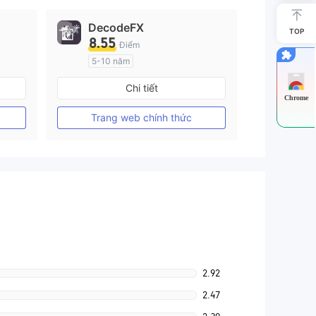
DecodeFX
TOP
8.55
Điểm
5-10 năm
Đăng ký tại Nước Úc
Chi tiết
GP Tạo lập Thị trường Ngoại hối (MM)
GP Tạo lập Thị trường Ngoại hối (MM)
Chrome
MT4 Chính thức
Trang web chính thức
2.92
2.47