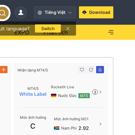
Tiếng Việt
Download
ult language?
Switch
i
EXPO
Phân tích
Nhận dạng MT4/5
Nhận dạng 
RocketX-Live
MT4/5
2
White Label
Nước Đức
MT5
Tên serve
Mức ảnh hưởng
Mức ảnh hưởng NO.1
RocketX-
C
2.92
Nam Phi
Vị trí má