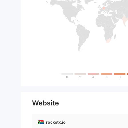
0
2
4
6
8
Website
rocketx.io