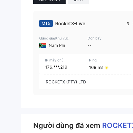
RocketX-Live
MT5
3
Quốc gia/Khu vực
Đòn bẩy
Nam Phi
--
IP máy chủ
Ping
176.***.219
169 ms
ROCKETX (PTY) LTD
Người dùng đã xem
ROCKE