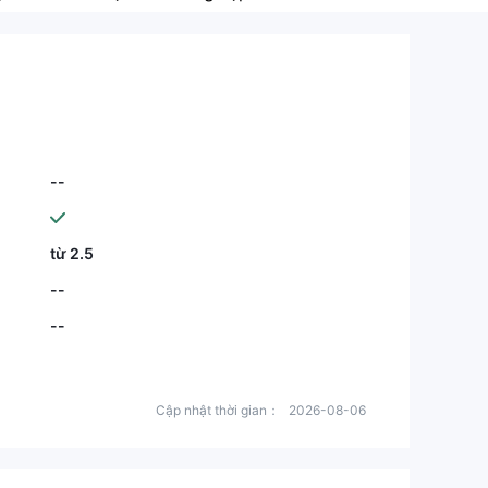
--
từ 2.5
--
--
Cập nhật thời gian：
2026-08-06