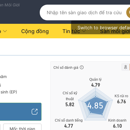
n Môi Giới
Switch to browser defa
o
Cộng đồng
Tin tức
Sàn môi giớ
Chỉ số đánh giá
năm
Quản lý
4.79
i
sinh (EP)
Chỉ số kỹ
KS rủi ro
thuật
6.76
4.85
5.82
vực
Chỉ số danh tiếng
Kinh doanh
4.77
6.10
Mốc thời gian