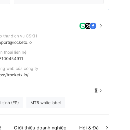
p thư dịch vụ CSKH
pport@rocketx.io
n thoại liên hệ
7100454911
ang web của công ty
ps://rocketx.io/
 chỉ công ty
5
exisuites, 141 Corobay Avenue, Menlyn, Gauteng 0181
cebook
 sinh (EP)
MT5 white label
https://web.facebook.com/people/RocketX/100068107069483/
ệ
Giới thiệu doanh nghiệp
Hỏi & Đáp về Wiki