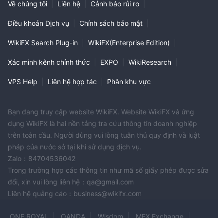
Về chúng tôi
|
Liên hệ
|
Cảnh báo rủi ro
|
Điều khoản Dịch vụ
|
Chính sách bảo mật
|
WikiFX Search Plug-in
|
WikiFX(Enterprise Edition)
|
Xác minh kênh chính thức
|
EXPO
|
WikiResearch
|
VPS Help
|
Liên hệ hợp tác
|
Phân khu vực
Bạn đang truy cập website WikiFX. Website WikiFX và ứng
dụng WikiFX là hai nền tảng tra cứu thông tin doanh nghiệp
trên toàn cầu. Người dùng vui lòng tuân thủ quy định và luật
pháp của nước sở tại khi sử dụng dịch vụ.
Zalo：84704536042
Trong trường hợp các thông tin như mã số giấy phép được sửa
đổi, xin vui lòng liên hệ：qa@gmail.com
Liên hệ quảng cáo：business@wikifx.com
ONE ROYAL
OANDA
Wisdom
MEX Exchange