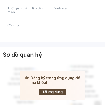
--
--
Thời gian thành lập tên
Website
miền
--
--
Công ty
--
Sơ đồ quan hệ
Đăng ký trong ứng dụng để
mở khóa!
ProTrade-
FX
Tải ứng dụng