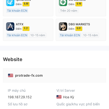
8.88
8.98
Điểm
Điểm
Tài khoản ECN
Trên 20 năm
Trên 20 năm
Đăng ký tại Nước Úc
Đăng ký tại Nước Úc
GP Tạo lập Thị trường Ngoại hối (MM)
ATFX
DBG MARKETS
GP Tạo lập Thị trường Ngoại hối (MM)
cTrader
9.21
8.81
Điểm
Điểm
MT4 Chính thức
Tài khoản ECN
10-15 năm
Tài khoản ECN
10-15 năm
Đăng ký tại Nước Úc
Đăng ký tại Nước Úc
GP Tạo lập Thị trường Ngoại hối (MM)
GP Tạo lập Thị trường Ngoại hối (MM)
MT4 Chính thức
MT4 Chính thức
Website
protrade-fx.com
IP máy chủ
Vị trí Server
198.187.29.152
Hoa Kỳ
Số lưu hồ sơ
Quốc gia/khu vực phổ biến